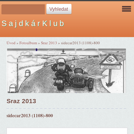
S a j d k á r K l u b
Úvod
»
Fotoalbum
»
Sraz 2013
»
sidecar2013 (1108)-800
Sraz 2013
sidecar2013 (1108)-800