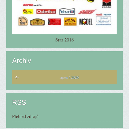
Sraz 2016
Archiv
srpen / 2026
RSS
Přehled zdrojů