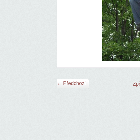
← Předchozí
Zpě