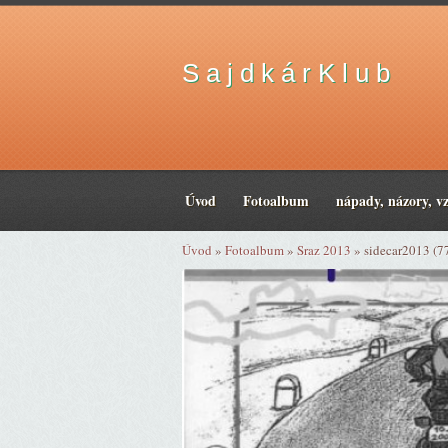
S a j d k á r K l u b
Úvod
Fotoalbum
nápady, názory, v
Úvod
»
Fotoalbum
»
Sraz 2013
»
sidecar2013 (7