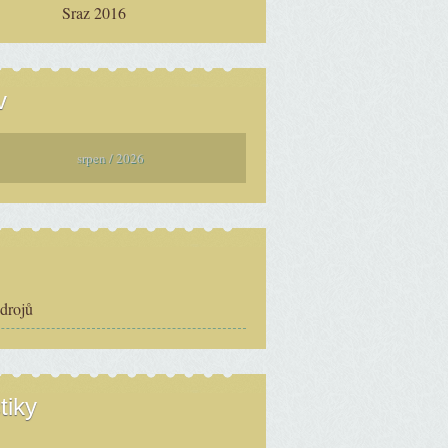
Sraz 2016
v
srpen / 2026
zdrojů
tiky