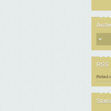
Archi
RSS
Přehled 
Statis