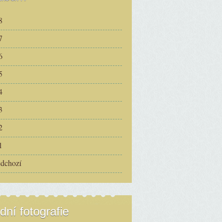
8
7
6
5
4
3
2
1
edchozí
dní fotografie