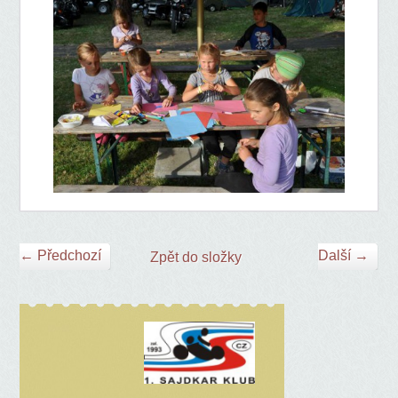
← Předchozí
Další →
Zpět do složky