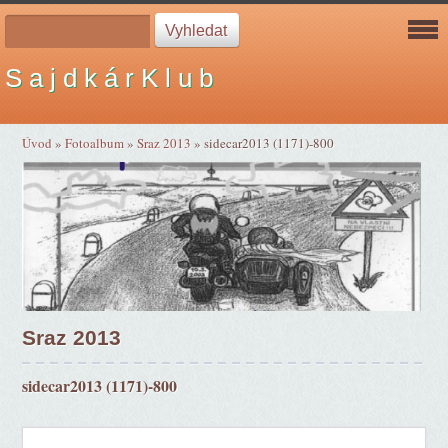
S a j d k á r K l u b
Úvod
»
Fotoalbum
»
Sraz 2013
»
sidecar2013 (1171)-800
Sraz 2013
sidecar2013 (1171)-800