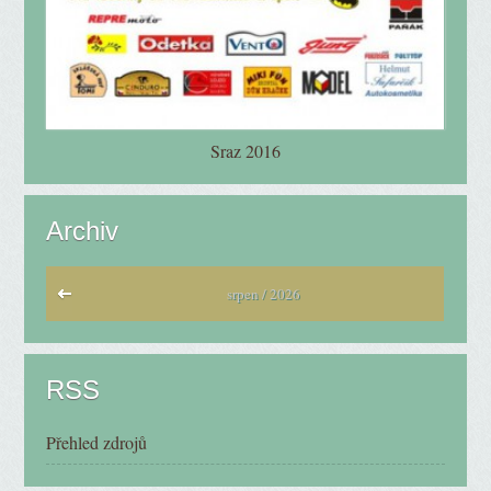
Sraz 2016
Archiv
srpen / 2026
RSS
Přehled zdrojů