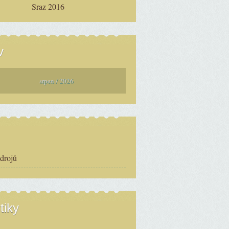
Sraz 2016
v
srpen / 2026
zdrojů
tiky