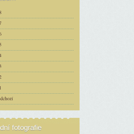
8
7
6
5
4
3
2
1
edchozí
dní fotografie