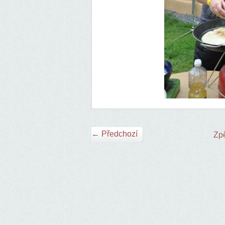
← Předchozí
Zpě