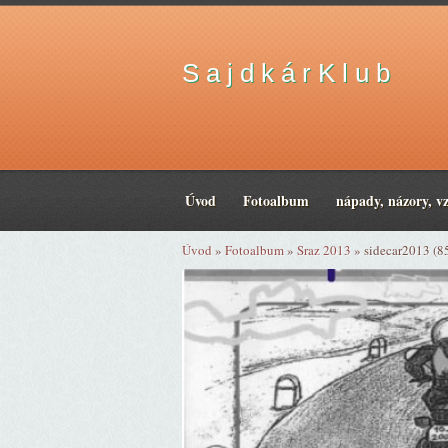
S a j d k á r K l u b
Úvod
Fotoalbum
nápady, názory, v
Úvod
»
Fotoalbum
»
Sraz 2013
»
sidecar2013 (8