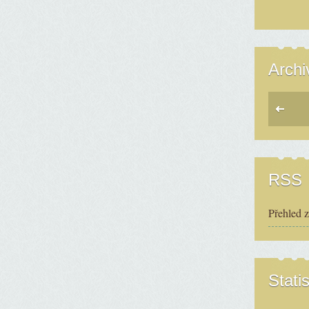
Archi
RSS
Přehled 
Statis