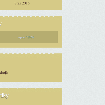
Sraz 2016
v
srpen / 2026
zdrojů
tiky