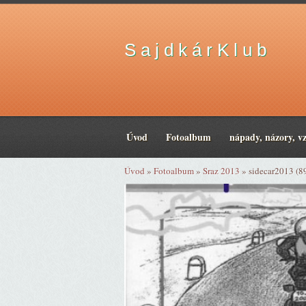
S a j d k á r K l u b
Úvod
Fotoalbum
nápady, názory, v
Úvod
»
Fotoalbum
»
Sraz 2013
»
sidecar2013 (8