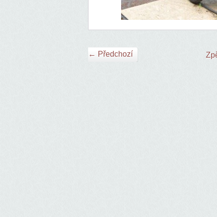
← Předchozí
Zpě