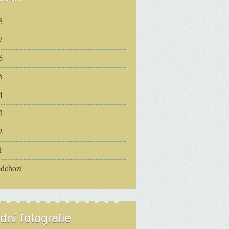
8
7
6
5
4
3
2
1
edchozí
dní fotografie