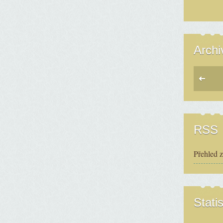
Archi
RSS
Přehled 
Statis