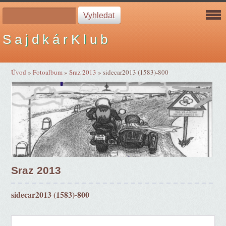
S a j d k á r K l u b
Úvod
»
Fotoalbum
»
Sraz 2013
»
sidecar2013 (1583)-800
Sraz 2013
sidecar2013 (1583)-800