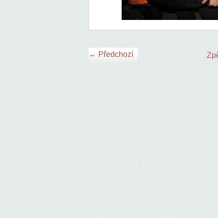
← Předchozí
Zpě