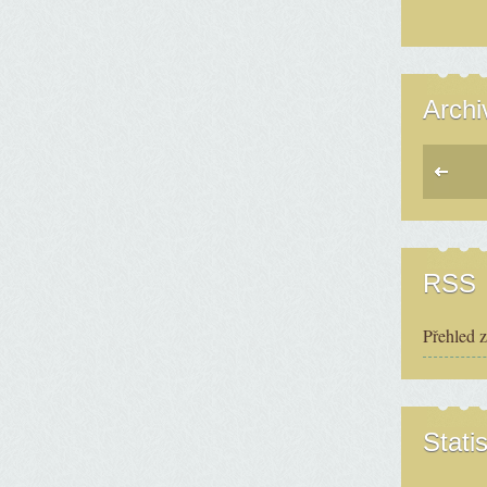
Archi
RSS
Přehled 
Statis