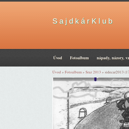
S a j d k á r K l u b
Úvod
Fotoalbum
nápady, názory, v
Úvod
»
Fotoalbum
»
Sraz 2013
»
sidecar2013 (1