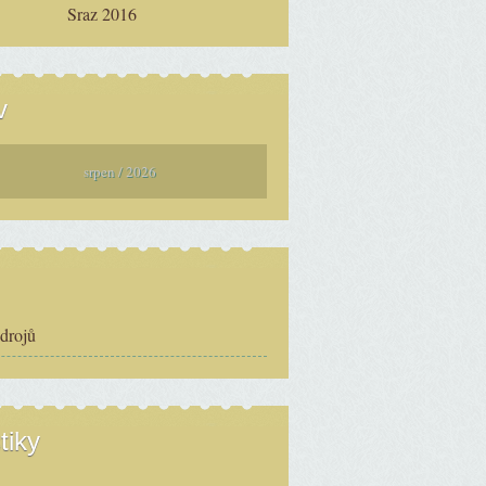
Sraz 2016
v
srpen / 2026
zdrojů
tiky