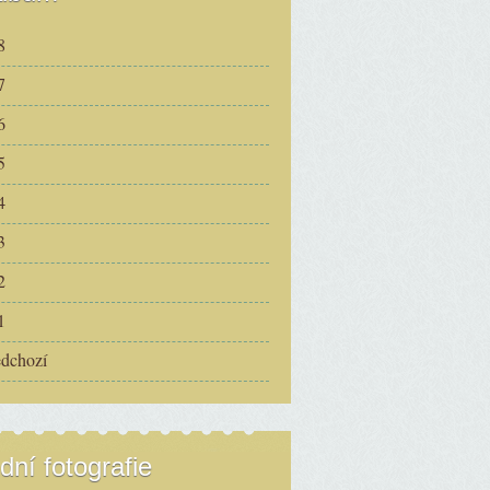
8
7
6
5
4
3
2
1
edchozí
dní fotografie