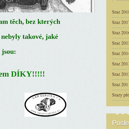
Sraz 201
am těch, bez kterých
Sraz 201
Sraz 201
 nebyly takové, jaké
Sraz 201
jsou:
Sraz 201
Sraz 201
em DÍKY!!!!!
Sraz 201
Sraz 201
Srazy př
Posle