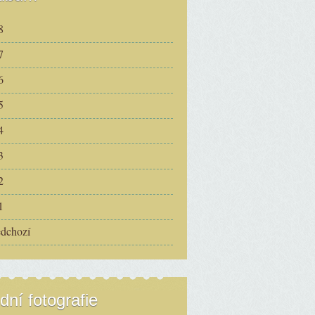
8
7
6
5
4
3
2
1
edchozí
dní fotografie