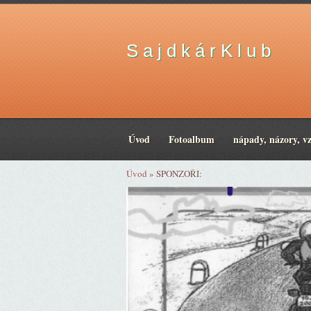
S a j d k á r K l u b
Úvod
Fotoalbum
nápady, názory, v
Úvod
»
SPONZOŘI: