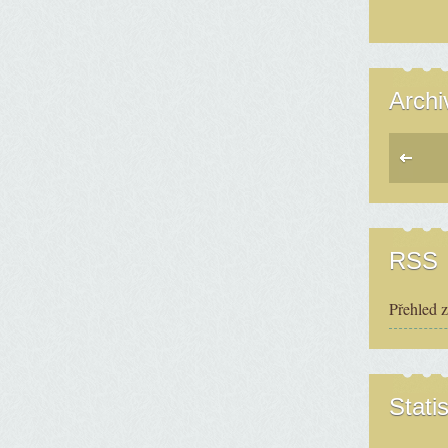
Archi
RSS
Přehled 
Statis