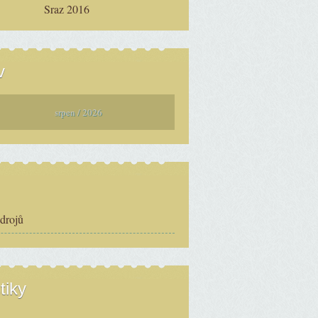
Sraz 2016
v
srpen / 2026
zdrojů
tiky