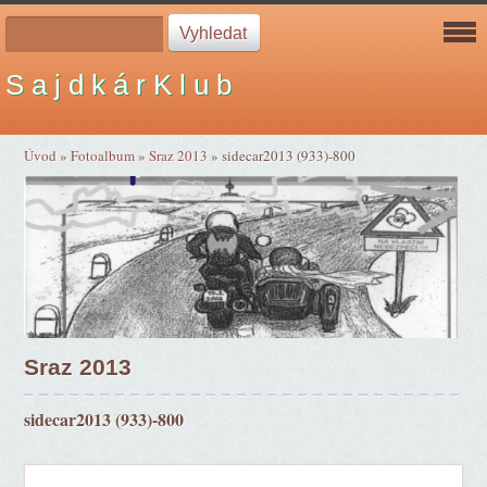
S a j d k á r K l u b
Úvod
»
Fotoalbum
»
Sraz 2013
»
sidecar2013 (933)-800
Sraz 2013
sidecar2013 (933)-800