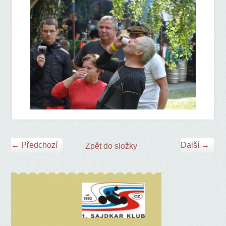
← Předchozí
Další →
Zpět do složky