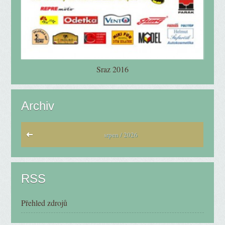
Sraz 2016
Archiv
srpen / 2026
RSS
Přehled zdrojů