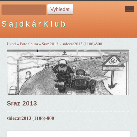
S a j d k á r K l u b
Úvod
»
Fotoalbum
»
Sraz 2013
»
sidecar2013 (1106)-800
Sraz 2013
sidecar2013 (1106)-800