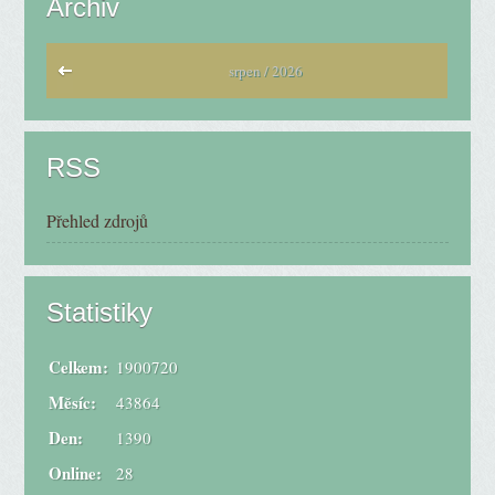
Archiv
srpen / 2026
RSS
Přehled zdrojů
Statistiky
Celkem:
1900720
Měsíc:
43864
Den:
1390
Online:
28