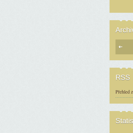
Archi
RSS
Přehled 
Statis