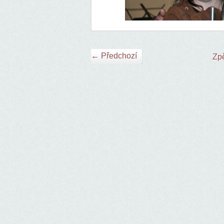
← Předchozí
Zpě