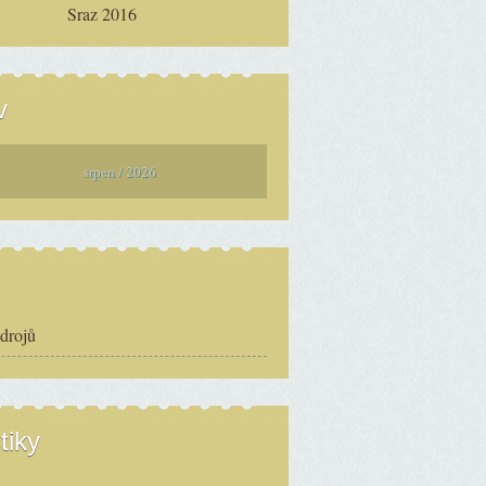
Sraz 2016
v
srpen / 2026
zdrojů
tiky