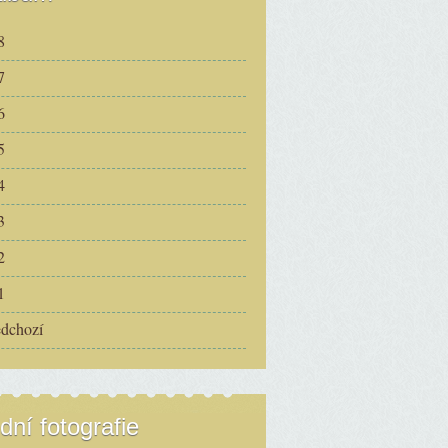
8
7
6
5
4
3
2
1
edchozí
dní fotografie