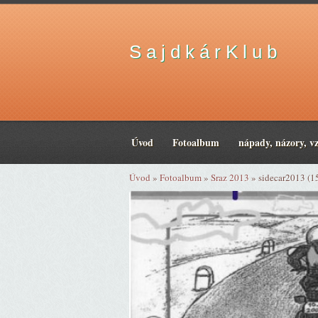
S a j d k á r K l u b
Úvod
Fotoalbum
nápady, názory, v
Úvod
»
Fotoalbum
»
Sraz 2013
»
sidecar2013 (1