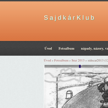
S a j d k á r K l u b
Úvod
Fotoalbum
nápady, názory, v
Úvod
»
Fotoalbum
»
Sraz 2013
»
sidecar2013 (1