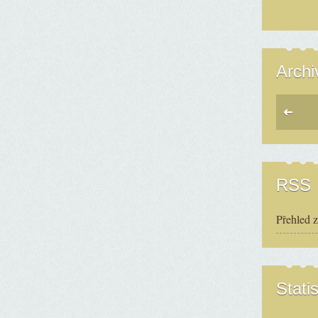
Archi
RSS
Přehled 
Statis