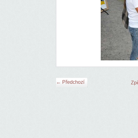
← Předchozí
Zpě