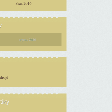
Sraz 2016
v
srpen / 2026
zdrojů
tiky