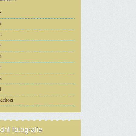
8
7
6
5
4
3
2
1
edchozí
dní fotografie