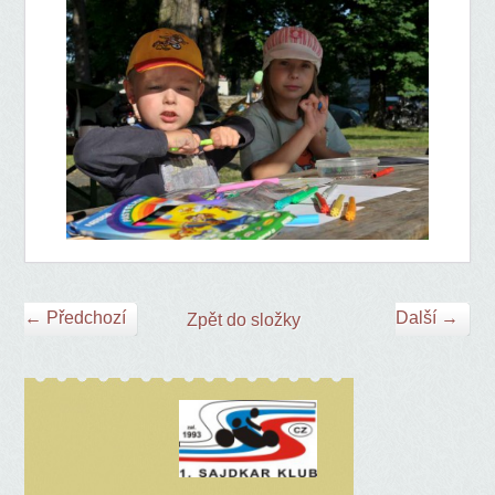
← Předchozí
Další →
Zpět do složky