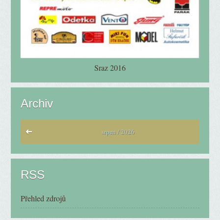
Sraz 2016
Archiv
srpen / 2026
RSS
Přehled zdrojů