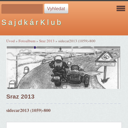
S a j d k á r K l u b
Úvod
»
Fotoalbum
»
Sraz 2013
»
sidecar2013 (1059)-800
Sraz 2013
sidecar2013 (1059)-800