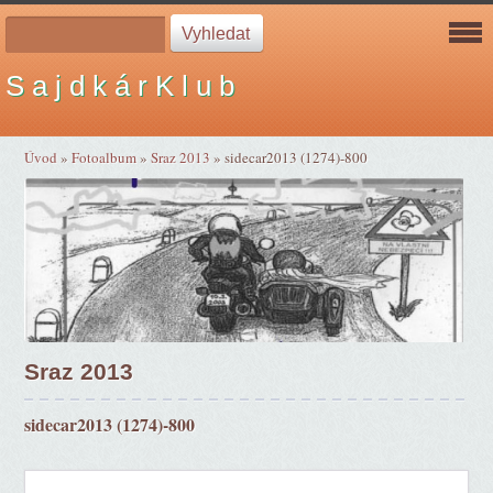
S a j d k á r K l u b
Úvod
»
Fotoalbum
»
Sraz 2013
»
sidecar2013 (1274)-800
Sraz 2013
sidecar2013 (1274)-800