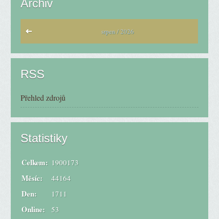
Archiv
srpen / 2026
RSS
Přehled zdrojů
Statistiky
Celkem:
1900173
Měsíc:
44164
Den:
1711
Online:
53