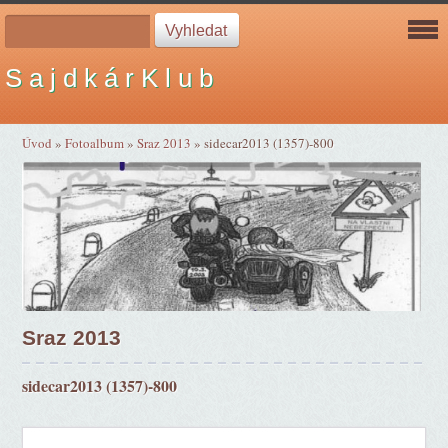
S a j d k á r K l u b
Úvod
»
Fotoalbum
»
Sraz 2013
»
sidecar2013 (1357)-800
Sraz 2013
sidecar2013 (1357)-800