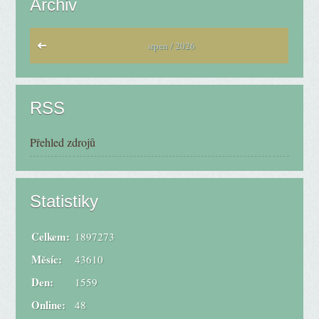
Archiv
srpen / 2026
RSS
Přehled zdrojů
Statistiky
Celkem:
1897273
Měsíc:
43610
Den:
1559
Online:
48