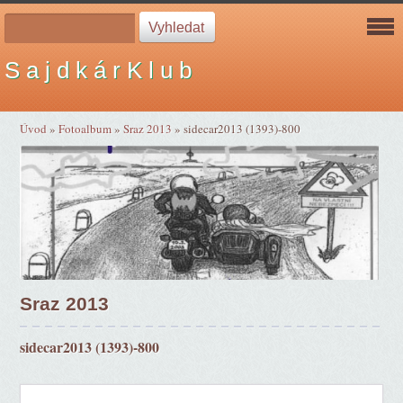
S a j d k á r K l u b
Úvod
»
Fotoalbum
»
Sraz 2013
»
sidecar2013 (1393)-800
Sraz 2013
sidecar2013 (1393)-800