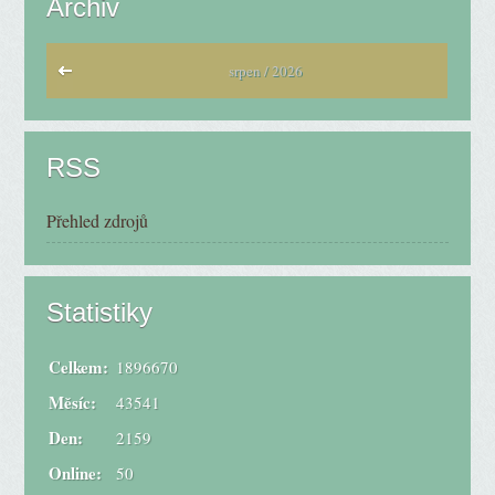
Archiv
srpen / 2026
RSS
Přehled zdrojů
Statistiky
Celkem:
1896670
Měsíc:
43541
Den:
2159
Online:
50