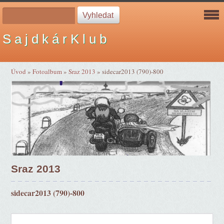
S a j d k á r K l u b
Úvod
»
Fotoalbum
»
Sraz 2013
»
sidecar2013 (790)-800
Sraz 2013
sidecar2013 (790)-800