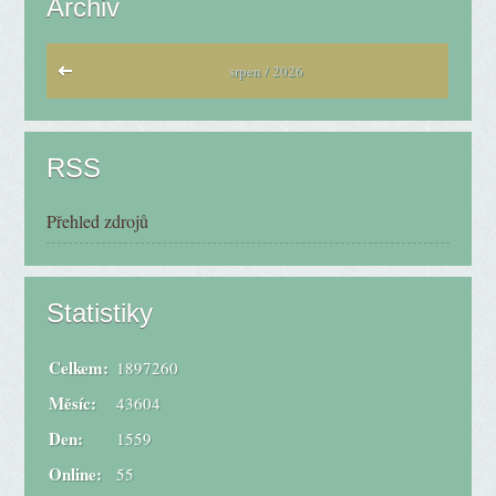
Archiv
srpen / 2026
RSS
Přehled zdrojů
Statistiky
Celkem:
1897260
Měsíc:
43604
Den:
1559
Online:
55