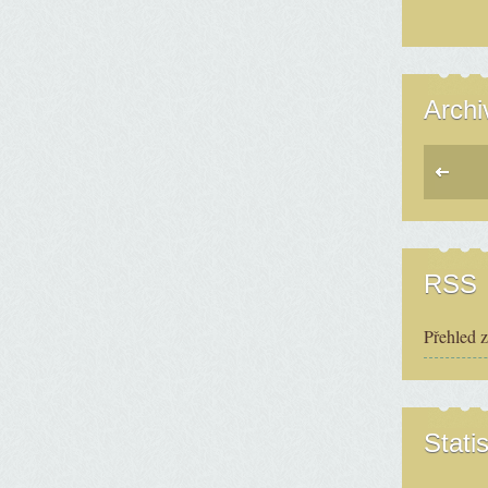
Archi
RSS
Přehled 
Statis