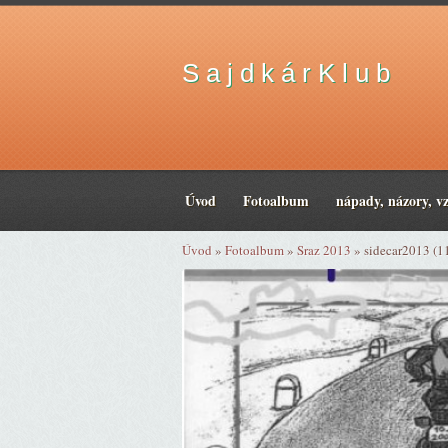
S a j d k á r K l u b
Úvod
Fotoalbum
nápady, názory, v
Úvod
»
Fotoalbum
»
Sraz 2013
»
sidecar2013 (1