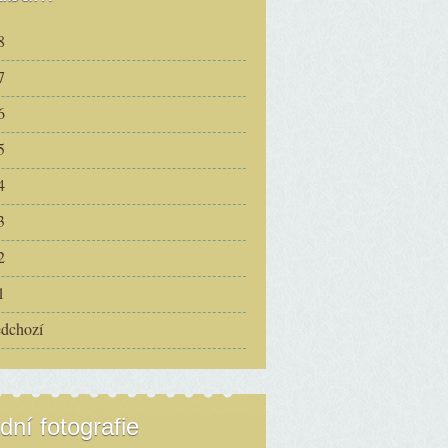
8
7
6
5
4
3
2
1
edchozí
dní fotografie