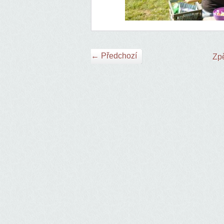
← Předchozí
Zpě