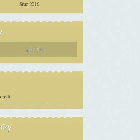
Sraz 2016
v
srpen / 2026
zdrojů
tiky