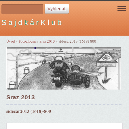
S a j d k á r K l u b
Úvod
»
Fotoalbum
»
Sraz 2013
»
sidecar2013 (1618)-800
Sraz 2013
sidecar2013 (1618)-800