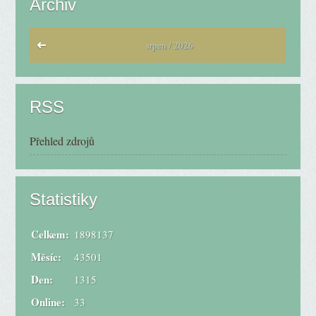
Archiv
srpen / 2026
RSS
Přehled zdrojů
Statistiky
Celkem:
1898137
Měsíc:
43501
Den:
1315
Online:
33