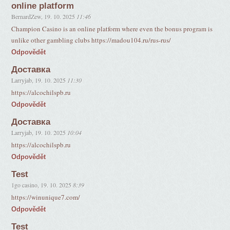
online platform
BernardZew
,
19. 10. 2025
11:46
Champion Casino is an online platform where even the bonus program is
unlike other gambling clubs https://madou104.ru/rus-rus/
Odpovědět
Доставка
Larryjab
,
19. 10. 2025
11:30
https://alcochilspb.ru
Odpovědět
Доставка
Larryjab
,
19. 10. 2025
10:04
https://alcochilspb.ru
Odpovědět
Test
1go casino
,
19. 10. 2025
8:39
https://winunique7.com/
Odpovědět
Test