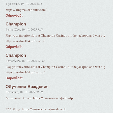
1 go casino
,
19. 10. 2025
6:13
https://kingmaker-bonus.com/
Odpovědět
Champion
BernardZew
,
19. 10. 2025
1:59
Play your favorite slots at Champion Casino , hit the jackpot, and win big
https://madou104.ru/rus-rus/
Odpovědět
Champion
BernardZew
,
18. 10. 2025
22:48
Play your favorite slots at Champion Casino , hit the jackpot, and win big
https://madou104.ru/rus-rus/
Odpovědět
Обучения Вождения
Kevinnum
,
18. 10. 2025
20:09
Автошкола Эталон https://автошкола.рф/chu-dpo
37 500 руб https://автошкола.рф/medcheck