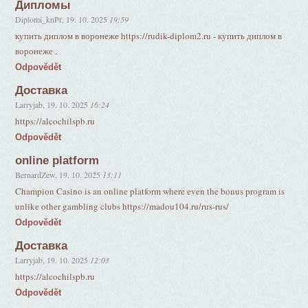
Дипломы
Diplomi_knPr
,
19. 10. 2025
19:59
купить диплом в воронеже https://rudik-diplom2.ru - купить диплом в
воронеже .
Odpovědět
Доставка
Larryjab
,
19. 10. 2025
16:24
https://alcochilspb.ru
Odpovědět
online platform
BernardZew
,
19. 10. 2025
13:11
Champion Casino is an online platform where even the bonus program is
unlike other gambling clubs https://madou104.ru/rus-rus/
Odpovědět
Доставка
Larryjab
,
19. 10. 2025
12:03
https://alcochilspb.ru
Odpovědět