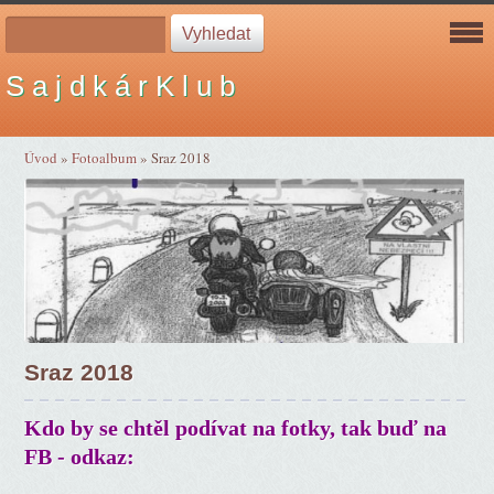
S a j d k á r K l u b
Úvod
»
Fotoalbum
»
Sraz 2018
Sraz 2018
Kdo by se chtěl podívat na fotky, tak buď na
FB - odkaz: