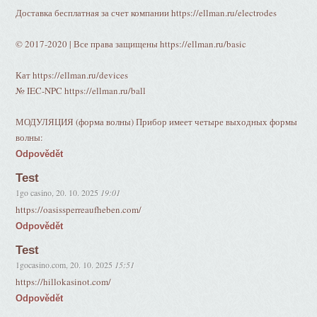
Доставка бесплатная за счет компании https://ellman.ru/electrodes
© 2017-2020 | Все права защищены https://ellman.ru/basic
Кат https://ellman.ru/devices
№ IEC-NPC https://ellman.ru/ball
МОДУЛЯЦИЯ (форма волны) Прибор имеет четыре выходных формы
волны:
Odpovědět
Test
1go casino
,
20. 10. 2025
19:01
https://oasissperreaufheben.com/
Odpovědět
Test
1gocasino.com
,
20. 10. 2025
15:51
https://hillokasinot.com/
Odpovědět