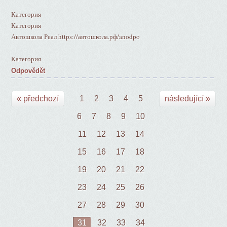
Категория
Категория
Автошкола Реал https://автошкола.рф/anodpo
Категория
Odpovědět
« předchozí
1
2
3
4
5
následující »
6
7
8
9
10
11
12
13
14
15
16
17
18
19
20
21
22
23
24
25
26
27
28
29
30
31
32
33
34