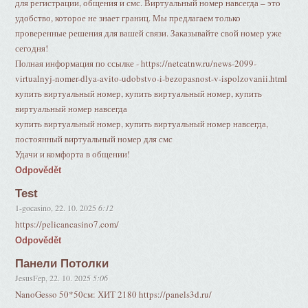
для регистрации, общения и смс. Виртуальный номер навсегда – это
удобство, которое не знает границ. Мы предлагаем только
проверенные решения для вашей связи. Заказывайте свой номер уже
сегодня!
Полная информация по ссылке - https://netcatnw.ru/news-2099-
virtualnyj-nomer-dlya-avito-udobstvo-i-bezopasnost-v-ispolzovanii.html
купить виртуальный номер, купить виртуальный номер, купить
виртуальный номер навсегда
купить виртуальный номер, купить виртуальный номер навсегда,
постоянный виртуальный номер для смс
Удачи и комфорта в общении!
Odpovědět
Test
1-gocasino
,
22. 10. 2025
6:12
https://pelicancasino7.com/
Odpovědět
Панели Потолки
JesusFep
,
22. 10. 2025
5:06
NanoGesso 50*50см: ХИТ 2180 https://panels3d.ru/