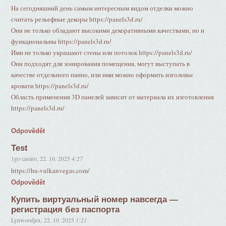
На сегодняшний день самым интересным видом отделки можно
считать рельефные декоры https://panels3d.ru/
Они не только обладают высокими декоративными качествами, но и
функциональны https://panels3d.ru/
Ими не только украшают стены или потолок https://panels3d.ru/
Они подходят для зонирования помещения, могут выступать в
качестве отдельного панно, или ими можно оформить изголовье
кровати https://panels3d.ru/
Область применения 3D панелей зависит от материала их изготовления
https://panels3d.ru/
Odpovědět
Test
1go casino
,
22. 10. 2025
4:27
https://hu-vulkanvegas.com/
Odpovědět
Купить виртуальный номер навсегда —
регистрация без паспорта
Lynwoodjex
,
22. 10. 2025
1:21