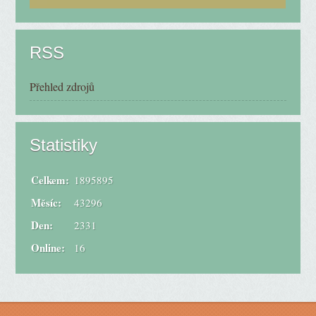
RSS
Přehled zdrojů
Statistiky
Celkem:
1895895
Měsíc:
43296
Den:
2331
Online:
16