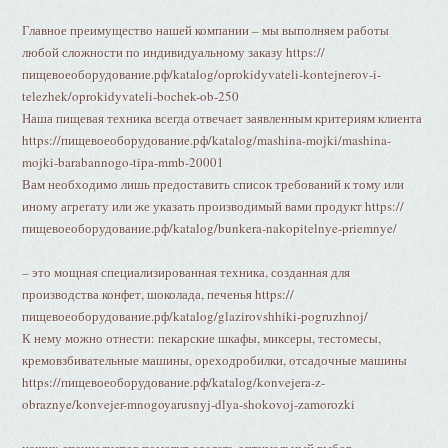
Главное преимущество нашей компании – мы выполняем работы
любой сложности по индивидуальному заказу https://
пищевоеоборудование.рф/katalog/oprokidyvateli-kontejnerov-i-
telezhek/oprokidyvateli-bochek-ob-250
Наша пищевая техника всегда отвечает заявленным критериям клиента
https://пищевоеоборудование.рф/katalog/mashina-mojki/mashina-
mojki-barabannogo-tipa-mmb-20001
Вам необходимо лишь предоставить список требований к тому или
иному агрегату или же указать производимый вами продукт https://
пищевоеоборудование.рф/katalog/bunkera-nakopitelnye-priemnye/
– это мощная специализированная техника, созданная для
производства конфет, шоколада, печенья https://
пищевоеоборудование.рф/katalog/glazirovshhiki-pogruzhnoj/
К нему можно отнести: пекарские шкафы, миксеры, тестомесы,
кремовзбивательные машины, ореходробилки, отсадочные машины
https://пищевоеоборудование.рф/katalog/konvejera-z-
obraznye/konvejer-mnogoyarusnyj-dlya-shokovoj-zamorozki