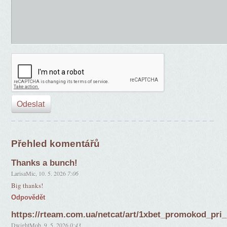
Přehled komentářů
Thanks a bunch!
LarisaMic
,
10. 5. 2026
7:06
Big thanks!
Odpovědět
https://rteam.com.ua/netcat/art/1xbet_promokod_pri
DwightMob
,
9. 5. 2026
0:43