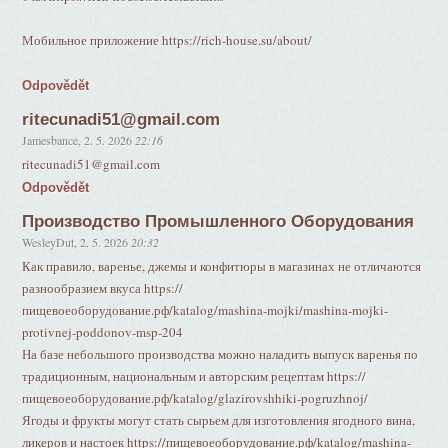
Мобильное приложение https://rich-house.su/about/
Odpovědět
ritecunadi51@gmail.com
Jamesbance
,
2. 5. 2026
22:16
ritecunadi51@gmail.com
Odpovědět
Производство Промышленного Оборудования
WesleyDut
,
2. 5. 2026
20:32
Как правило, варенье, джемы и конфитюры в магазинах не отличаются
разнообразием вкуса https://
пищевоеоборудование.рф/katalog/mashina-mojki/mashina-mojki-
protivnej-poddonov-msp-204
На базе небольшого производства можно наладить выпуск варенья по
традиционным, национальным и авторским рецептам https://
пищевоеоборудование.рф/katalog/glazirovshhiki-pogruzhnoj/
Ягоды и фрукты могут стать сырьем для изготовления ягодного вина,
ликеров и настоек https://пищевоеоборудование.рф/katalog/mashina-