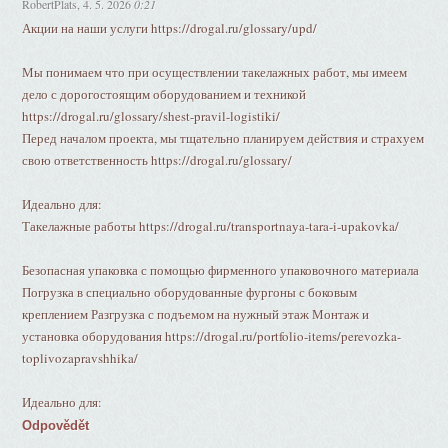
RobertPlats
,
4. 5. 2026
0:21
Акции на наши услуги https://drogal.ru/glossary/upd/
Мы понимаем что при осуществлении такелажных работ, мы имеем
дело с дорогостоящим оборудованием и техникой
https://drogal.ru/glossary/shest-pravil-logistiki/
Перед началом проекта, мы тщательно планируем действия и страхуем
свою ответственность https://drogal.ru/glossary/
Идеально для:
Такелажные работы https://drogal.ru/transportnaya-tara-i-upakovka/
Безопасная упаковка с помощью фирменного упаковочного материала
Погрузка в специально оборудованные фургоны с боковым
креплением Разгрузка с подъемом на нужный этаж Монтаж и
установка оборудования https://drogal.ru/portfolio-items/perevozka-
toplivozapravshhika/
Идеально для:
Odpovědět