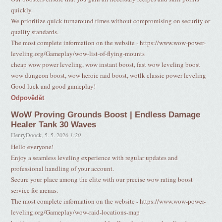
quickly.
We prioritize quick turnaround times without compromising on security or
quality standards.
The most complete information on the website - https://www.wow-power-
leveling.org/Gameplay/wow-list-of-flying-mounts
cheap wow power leveling, wow instant boost, fast wow leveling boost
wow dungeon boost, wow heroic raid boost, wotlk classic power leveling
Good luck and good gameplay!
Odpovědět
WoW Proving Grounds Boost | Endless Damage
Healer Tank 30 Waves
HenryDoock
,
5. 5. 2026
1:20
Hello everyone!
Enjoy a seamless leveling experience with regular updates and
professional handling of your account.
Secure your place among the elite with our precise wow rating boost
service for arenas.
The most complete information on the website - https://www.wow-power-
leveling.org/Gameplay/wow-raid-locations-map