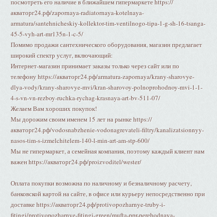
посмотреть его наличие в ближайшем гипермаркете https://
акваторг24.рф/zapornaya-radiatornaya-kotelnaya-
armatura/santehnicheskiy-kollektor-tim-ventilnogo-tipa-1-g-sh-16-tsanga-
45-5-vyh-art-mr135n-1-c-5/
Помимо продажи сантехнического оборудования, магазин предлагает
широкий спектр услуг, включающий:
Интернет-магазин принимает заказы только через сайт или по
телефону https://акваторг24.рф/armatura-zapornaya/krany-sharovye-
dlya-vody/krany-sharovye-mvi/kran-sharovoy-polnoprohodnoy-mvi-1-1-
4-s-vn-vn-rezboy-ruchka-rychag-krasnaya-art-bv-511-07/
Желаем Вам хороших покупок!
Мы дорожим своим именем 15 лет на рынке https://
акваторг24.рф/vodosnabzhenie-vodonagrevateli-filtry/kanalizatsionnyy-
nasos-tim-s-izmelchitelem-140-l-min-art-am-stp-600/
Мы не гипермаркет, а семейная компания, поэтому каждый клиент нам
важен https://акваторг24.рф/proizvoditel/wester/
Оплата покупки возможна по наличному и безналичному расчету,
банковской картой на сайте, в офисе или курьеру непосредственно при
доставке https://акваторг24.рф/protivopozharnye-truby-i-
fitingi/protivopozharnye-fitingi-green/mufta-ppr-perehodnaya-