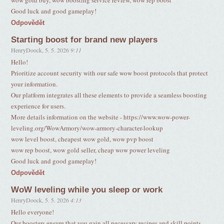
wow gold buy, wow boosting service review, wow rep boost
Good luck and good gameplay!
Odpovědět
Starting boost for brand new players
HenryDoock
,
5. 5. 2026
9:11
Hello!
Prioritize account security with our safe wow boost protocols that protect
your information.
Our platform integrates all these elements to provide a seamless boosting
experience for users.
More details information on the website - https://www.wow-power-
leveling.org/WowArmory/wow-armory-character-lookup
wow level boost, cheapest wow gold, wow pvp boost
wow rep boost, wow gold seller, cheap wow power leveling
Good luck and good gameplay!
Odpovědět
WoW leveling while you sleep or work
HenryDoock
,
5. 5. 2026
4:13
Hello everyone!
Our boosters ensure that you gain all necessary recipes and skill points