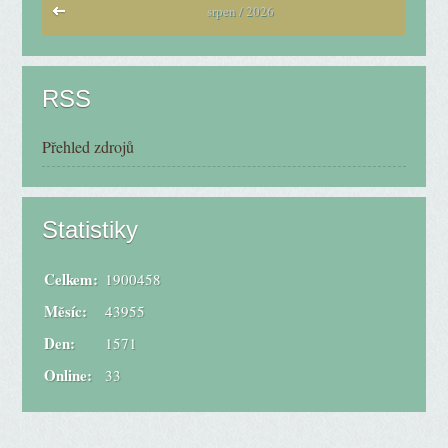
srpen / 2026
RSS
Přehled zdrojů
Statistiky
Celkem:
1900458
Měsíc:
43955
Den:
1571
Online:
33