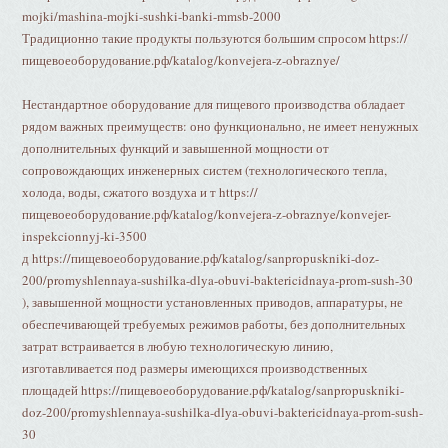
mojki/mashina-mojki-sushki-banki-mmsb-2000
Традиционно такие продукты пользуются большим спросом https://
пищевоеоборудование.рф/katalog/konvejera-z-obraznye/
Нестандартное оборудование для пищевого производства обладает
рядом важных преимуществ: оно функционально, не имеет ненужных
дополнительных функций и завышенной мощности от
сопровождающих инженерных систем (технологического тепла,
холода, воды, сжатого воздуха и т https://
пищевоеоборудование.рф/katalog/konvejera-z-obraznye/konvejer-
inspekcionnyj-ki-3500
д https://пищевоеоборудование.рф/katalog/sanpropuskniki-doz-
200/promyshlennaya-sushilka-dlya-obuvi-baktericidnaya-prom-sush-30
), завышенной мощности установленных приводов, аппаратуры, не
обеспечивающей требуемых режимов работы, без дополнительных
затрат встраивается в любую технологическую линию,
изготавливается под размеры имеющихся производственных
площадей https://пищевоеоборудование.рф/katalog/sanpropuskniki-
doz-200/promyshlennaya-sushilka-dlya-obuvi-baktericidnaya-prom-sush-
30