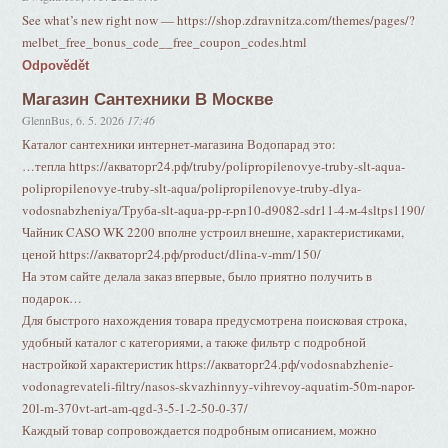
See what’s new right now — https://shop.zdravnitza.com/themes/pages/?
melbet_free_bonus_code__free_coupon_codes.html
Odpovědět
Магазин Сантехники В Москве
GlennBus
,
6. 5. 2026
17:46
Каталог сантехники интернет-магазина Водопарад это:
…тепла https://акваторг24.рф/truby/polipropilenovye-truby-slt-aqua-
polipropilenovye-truby-slt-aqua/polipropilenovye-truby-dlya-
vodosnabzheniya/Труба-slt-aqua-pp-r-pn10-d9082-sdr11-4-м-4sltps1190/
Чайник CASO WK 2200 вполне устроил внешне, характеристиками,
ценой https://акваторг24.рф/product/dlina-v-mm/150/
На этом сайте делала заказ впервые, было приятно получить в
подарок…
Для быстрого нахождения товара предусмотрена поисковая строка,
удобный каталог с категориями, а также фильтр с подробной
настройкой характеристик https://акваторг24.рф/vodosnabzhenie-
vodonagrevateli-filtry/nasos-skvazhinnyy-vihrevoy-aquatim-50m-napor-
20l-m-370vt-art-am-qgd-3-5-1-2-50-0-37/
Каждый товар сопровождается подробным описанием, можно