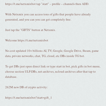
https://t.me/netxmixbot tap "start" – profile – channels then ADD.
With Netxmix you can access tons of gifts that people have already
generated, and you can you can get completely free.
Just tap the "GIFTS" button at Netxmix.
Welcome https://t.me/netxmixbot
No-cost updated 10+ billions AI, TV, Google, Google Drive, Steam, game
data, private networks, chat, TG, cloud, etc DBs inside TG bot.
To get DBs just open direct link or type start in bot, pick gifts in bot menu,
choose section ULP-DBs, net-archives, ncloud-archives after that tap to
database.
262M new DB of crypto activity:
https://t.me/netxmixbot?start=gift_1