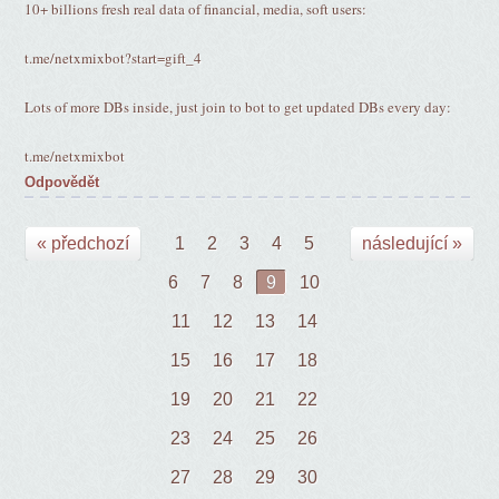
10+ billions fresh real data of financial, media, soft users:
t.me/netxmixbot?start=gift_4
Lots of more DBs inside, just join to bot to get updated DBs every day:
t.me/netxmixbot
Odpovědět
« předchozí
1
2
3
4
5
následující »
6
7
8
9
10
11
12
13
14
15
16
17
18
19
20
21
22
23
24
25
26
27
28
29
30