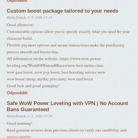
Odpovědět
Custom boost package tailored to your needs
HenryDoock
,
4. 5. 2026
23:13
Good afternoon!
Customizable options allow you to specify exactly what you need for your
character build.
Flexible payment options and secure transactions make the purchasing
process smooth and hassle-free.
All information on the website - https://www.wow-power-
leveling.org/WorldOfWarcraftRaces/wow-best-melee-class
wow gear boost, wow pvp boost, best boosting service wow
wow boost cheap, mythic plus carry, wow raid boost
Good luck and good gameplay!
Odpovědět
Safe WoW Power Leveling with VPN | No Account
Bans Guaranteed
HenryDoock
,
4. 5. 2026
19:26
Good morning!
Read genuine reviews from previous clients to verify our credibility and
service quality.