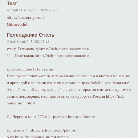
Test
AmunRa Casino
,
3. 5. 2026
13:43
https://amunra-gr.com/
Odpovědět
Геленджике Отель
GeraldSpent
,
3. 5. 2026
2:13
улица Тельмана, д https://rich-house.su/contacts/
111, Геленджик https://rich-house.su/restaurants/
Дивноморское (117 отелей)
Геленджик привлекает не только своим спокойным и чистым морем, но
и природой с горными озерами и реками https://rich-house.su/contacts/
Это небольшой город, который окружают горы, он считается одним из
самых популярных мест для отдыха на курортах России https://rich-
house.su/photos/
До Черного моря 272 м https://rich-house.su/rooms/
До центра 4 https://rich-house.su/photos/
6 км https://rich-house.su/restaurants/