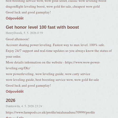
best boosting service wow, wow gold seller, classic wow leveling boost
dragonflight leveling boost, wow gold for sale, cheapest wow gold
Good luck and good gameplay!
Odpovědět
Get honor level 100 fast with boost
HenryDoock
,
5. 5. 2026
0:59
Good afternoon!
Account sharing power leveling. Fastest way to max level. 100% safe.
Enjoy 24/7 support and real-time updates so you always know the status of
your order.
More details information on the website - https://www.wow-power-
leveling.org/Dlc/
wow powerleveling, wow leveling guide, wow carry service
wow leveling guide, best boosting service wow, wow gold for sale
Good luck and good gameplay!
Odpovědět
2026
Danteswila
,
4. 5. 2026
23:24
https://www.farmpods.co.uk/profile/mialunaduna70999/profile