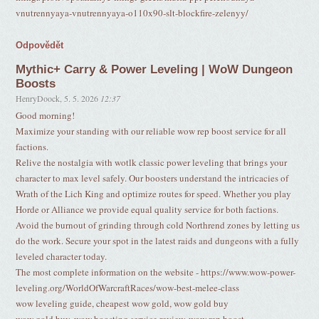
vnutrennyaya-vnutrennyaya-o110x90-slt-blockfire-zelenyy/
Odpovědět
Mythic+ Carry & Power Leveling | WoW Dungeon
Boosts
HenryDoock
,
5. 5. 2026
12:37
Good morning!
Maximize your standing with our reliable wow rep boost service for all
factions.
Relive the nostalgia with wotlk classic power leveling that brings your
character to max level safely. Our boosters understand the intricacies of
Wrath of the Lich King and optimize routes for speed. Whether you play
Horde or Alliance we provide equal quality service for both factions.
Avoid the burnout of grinding through cold Northrend zones by letting us
do the work. Secure your spot in the latest raids and dungeons with a fully
leveled character today.
The most complete information on the website - https://www.wow-power-
leveling.org/WorldOfWarcraftRaces/wow-best-melee-class
wow leveling guide, cheapest wow gold, wow gold buy