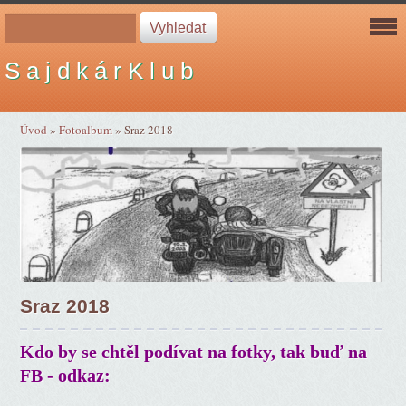
S a j d k á r K l u b
Úvod
»
Fotoalbum
»
Sraz 2018
Sraz 2018
Kdo by se chtěl podívat na fotky, tak buď na
FB - odkaz: