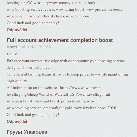
leveling.org/WowArmory/wow-armory-character-lookup
wow boosting service review, wow rating boost, wow profession boost
wow level boost, wow boost cheap, wow raid boost
Good luck and good gameplay!
Odpovědět
Full account achievement completion boost
HenryDoock
,
4. 5. 2026
13:51
Hello!
Enhance your competitive edge with our premium pvp boosting service
designed for serious players.
Our efficient farming teams allow us to keep prices low while maintaining
high quality.
All information on the website - https://www.wow-power-
leveling.org/cheap-World-of-Warcraft-US-Power-Leveling.html
wow gear boost, wow raid boost, power leveling wow
wow leveling service, dragonflight gold, wow leveling boost 2026
Good luck and good gameplay!
Odpovědět
Грузы Упаковка