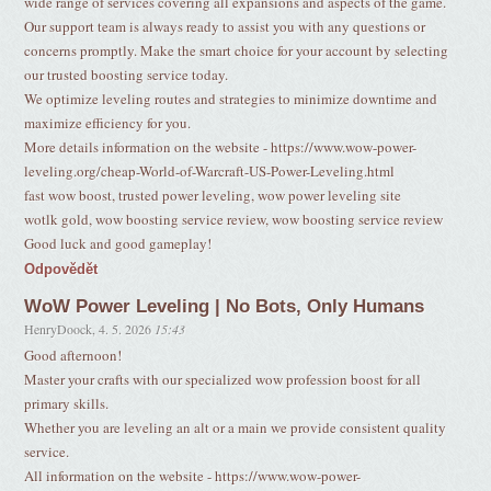
wide range of services covering all expansions and aspects of the game.
Our support team is always ready to assist you with any questions or
concerns promptly. Make the smart choice for your account by selecting
our trusted boosting service today.
We optimize leveling routes and strategies to minimize downtime and
maximize efficiency for you.
More details information on the website - https://www.wow-power-
leveling.org/cheap-World-of-Warcraft-US-Power-Leveling.html
fast wow boost, trusted power leveling, wow power leveling site
wotlk gold, wow boosting service review, wow boosting service review
Good luck and good gameplay!
Odpovědět
WoW Power Leveling | No Bots, Only Humans
HenryDoock
,
4. 5. 2026
15:43
Good afternoon!
Master your crafts with our specialized wow profession boost for all
primary skills.
Whether you are leveling an alt or a main we provide consistent quality
service.
All information on the website - https://www.wow-power-