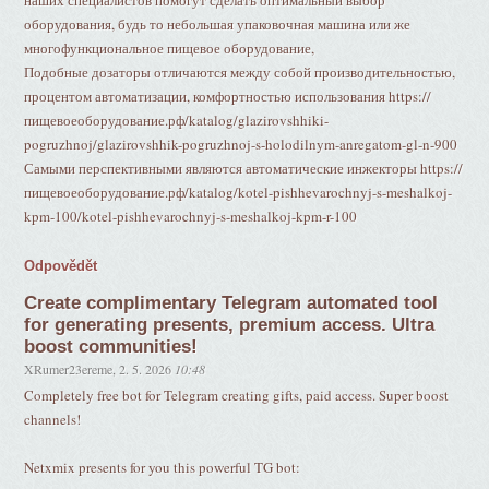
наших специалистов помогут сделать оптимальный выбор
оборудования, будь то небольшая упаковочная машина или же
многофункциональное пищевое оборудование,
Подобные дозаторы отличаются между собой производительностью,
процентом автоматизации, комфортностью использования https://
пищевоеоборудование.рф/katalog/glazirovshhiki-
pogruzhnoj/glazirovshhik-pogruzhnoj-s-holodilnym-anregatom-gl-n-900
Самыми перспективными являются автоматические инжекторы https://
пищевоеоборудование.рф/katalog/kotel-pishhevarochnyj-s-meshalkoj-
kpm-100/kotel-pishhevarochnyj-s-meshalkoj-kpm-r-100
Odpovědět
Create complimentary Telegram automated tool
for generating presents, premium access. Ultra
boost communities!
XRumer23ereme
,
2. 5. 2026
10:48
Completely free bot for Telegram creating gifts, paid access. Super boost
channels!
Netxmix presents for you this powerful TG bot: