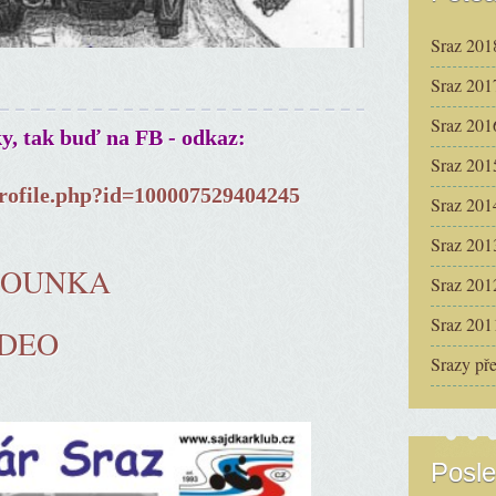
Sraz 201
Sraz 201
Sraz 201
ky, tak buď na FB - odkaz:
Sraz 201
rofile.php?id=100007529404245
Sraz 201
Sraz 201
ČOUNKA
Sraz 201
Sraz 201
IDEO
Srazy př
Posle