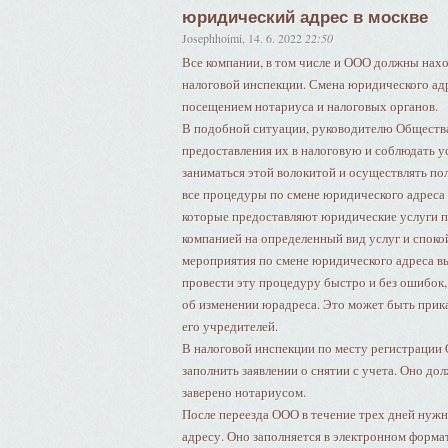
юридический адрес в москве
Josephhoimi
,
14. 6. 2022
22:50
Все компании, в том числе и ООО должны нахо
налоговой инспекции. Смена юридического адр
посещением нотариуса и налоговых органов.
В подобной ситуации, руководителю Общества
предоставления их в налоговую и соблюдать у
заниматься этой волокитой и осуществлять пол
все процедуры по смене юридического адреса
которые предоставляют юридические услуги п
компанией на определенный вид услуг и споко
мероприятия по смене юридического адреса в
провести эту процедуру быстро и без ошибок, 
об изменении юрадреса. Это может быть прик
его учредителей.
В налоговой инспекции по месту регистрации
заполнить заявлении о снятии с учета. Оно д
заверено нотариусом.
После переезда ООО в течение трех дней нуж
адресу. Оно заполняется в электронном форма