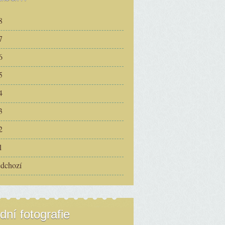
8
7
6
5
4
3
2
1
edchozí
dní fotografie