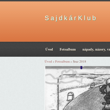
S a j d k á r K l u b
Úvod
Fotoalbum
nápady, názory, v
Úvod
»
Fotoalbum
»
Sraz 2018