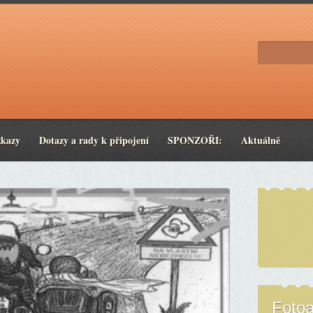
zkazy
Dotazy a rady k připojení
SPONZOŘI:
Aktuálně
Foto