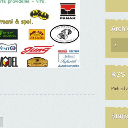
Archi
RSS
Přehled 
Statis