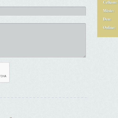
Celkem:
Měsíc:
Den:
Online: