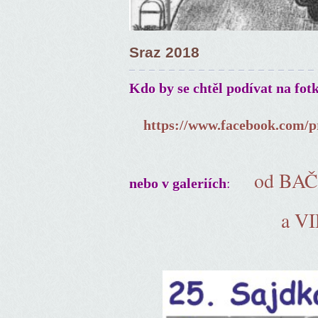
Sraz 2018
Kdo by se chtěl podívat na fot
https://www.facebook.com/p
od BA
:
nebo v galeriích
a V