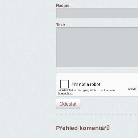
Nadpis:
Text:
Přehled komentářů