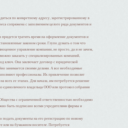
диться по конкретному адресу, зарегистрированному в
еса сопряжена с заполнением целого ряда документов и
 придется тратить время на оформление документов и
становленные законом сроки. Глупо думать о том что
ноценное управление компании, не просто, да и не зачем,
 можно заказать у специализированных компаний,
од ключ. Она заключает договор с юридической
йно занимается своими делами. А все необходимые
ыполняют профессионалы. Их привлечение позволит
на всех ее этапах. Для начала, им потребуется решение
аз единоличного владельца ООО или протокол собрания
 Общества с ограниченной ответственностью необходимо
олжно быть подписано всеми учредителями фирмы и
но подать документы на его регистрацию по новому
те или на бумажном носителе. Потребуется