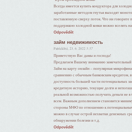
Всегда имеется купить кондуктора для холодн
заработанные методом гнутья выходят монот
поставленную сверху поток. Что ни говорите 
поддержкою холодной ковки можно вселять на
Odpovědět
займ недвижимость
Patrickltxi
,
23. 6. 2022
5:57
Приветствую Вас дамы и господа!
Предлагаем Вашему вниманию замечательный сай
Займ на карту онлайн – популярная микрофина
сравнению с обычным банковским кредитом, в
доступность большей части потенциальных з
кредитную историю, текущие долги и непогаш
реальной возможностью получить деньги не в б
всем. Важным дополнением становится миниму
стороны МФО по отношению к потенциальным 
можно в случае острой нехватки денежных сре
обнаружении болезни и т.д.
Odpovědět