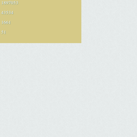
1897053
43534
1661
51