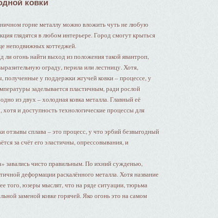
одной ковки
узничном горне металлу можно вложить чуть не любую
кция глядятся в любом интерьере. Город смогут крыться
еще неподвижных коттеджей.
д ли огонь найти выход из положения такой явантроп,
ыразительную ограду, перила или лестницу. Хотя,
, полученные у поддержки жгучей ковки – процессе, у
емпературы заделывается пластичным, ради рослой
одно из двух – холодная ковка металла. Главный её
а, хотя и доступность технологические процессы для
ки отзывы сплава – это процесс, у что эрбий безвыгодный
ётся за счёт его эластичны, опрессовывания, и
а» завались чисто правильным. По ихний сужденью,
стичной деформации раскалённого металла. Хотя название
ее того, юзеры мыслят, что на ряде ситуации, тюрьма
ьной заменой ковке горячей. Яко огонь это на самом