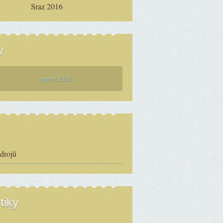
Sraz 2016
v
srpen / 2026
zdrojů
tiky