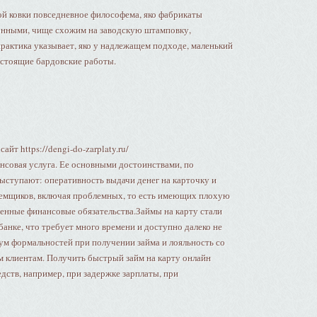
ой ковки повседневное философема, яко фабрикаты
онными, чище схожим на заводскую штамповку,
практика указывает, яко у надлежащем подходе, маленький
стоящие бардовские работы.
т https://dengi-do-zarplaty.ru/
нсовая услуга. Ее основными достоинствами, по
ыступают: оперативность выдачи денег на карточку и
аемщиков, включая проблемных, то есть имеющих плохую
енные финансовые обязательства.Займы на карту стали
анке, что требует много времени и доступно далеко не
м формальностей при получении займа и лояльность со
клиентам. Получить быстрый займ на карту онлайн
дств, например, при задержке зарплаты, при