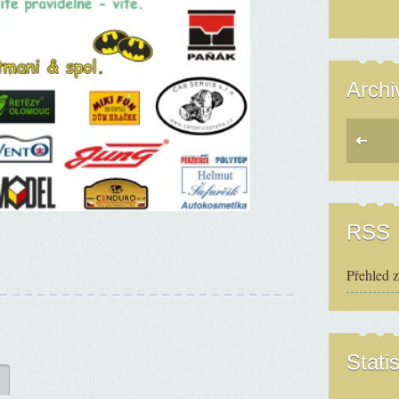
Archi
RSS
Přehled 
Statis