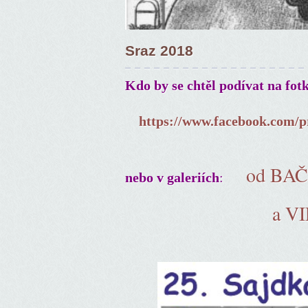
Sraz 2018
Kdo by se chtěl podívat na fot
https://www.facebook.com/p
od BA
:
nebo v galeriích
a V