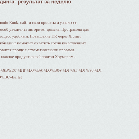
динга: результат за неделю
main Rank, сайт и свои проекты и узнал >>>
особ увеличить авторитет домена. Программы для
 процесс удобным. Повышение DR через Xrumer
билдинг помогает охватить сотни качественных
новится проще с автоматическими прогами.
и главное продуктивный прогон Хрумером -
D1%8B%D0%BB%D0%BA%D0%B0+%D1%85%D1%80%D1
BC+bullet