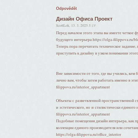
Odpovědět
Дизайн Офиса Проект
ScottLok
,
13. 3. 2025
5:13
Перед началом этого этапа вы имеете четкое 
будущего интерьера https://olga-filippova.ru/b
Теперь пора перечитать техническое задание
приступить к дизайну в узком понимании этого с
Вне зависимости от того, где вы учились, кем
лично вам, чтобы затем работать именно в этих
filippova.ru/interior_appartment
Объекты с разветвленной пространственной с
и эстетического, но и стилистически единого и
filippova.ru/interior_appartment
Подобные помещения дизайн интерьера, как п
коллекции единого производителя или сочета
https://olga-filippova.ru/office_interior