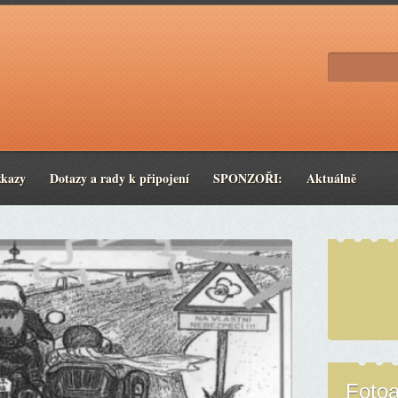
zkazy
Dotazy a rady k připojení
SPONZOŘI:
Aktuálně
Foto