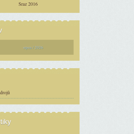
Sraz 2016
v
srpen / 2026
zdrojů
tiky