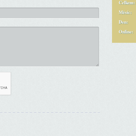
Celkem:
Měsíc:
Den:
Online: