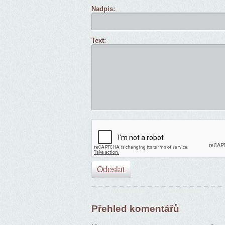
Nadpis:
Text:
Přehled komentářů