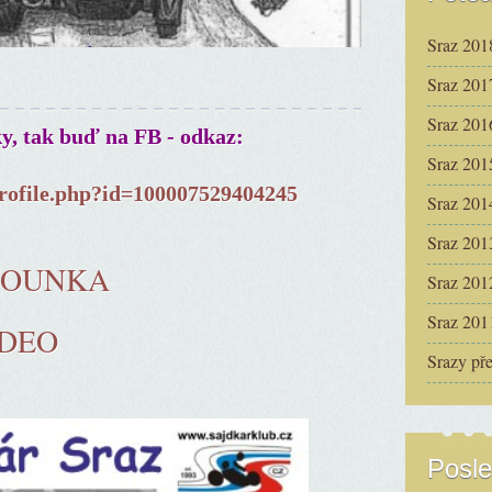
Sraz 201
Sraz 201
Sraz 201
ky, tak buď na FB - odkaz:
Sraz 201
rofile.php?id=100007529404245
Sraz 201
Sraz 201
ČOUNKA
Sraz 201
Sraz 201
IDEO
Srazy př
Posle