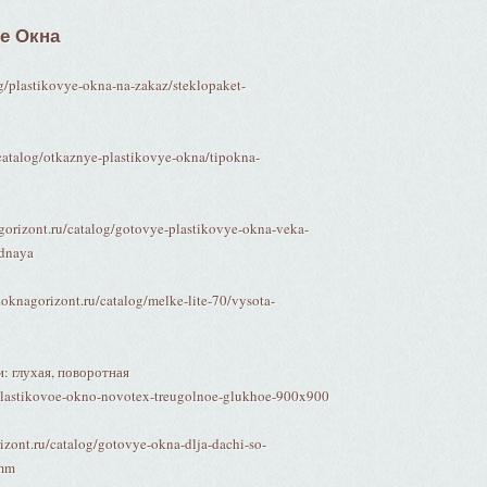
е Окна
g/plastikovye-okna-na-zakaz/steklopaket-
/catalog/otkaznye-plastikovye-okna/tipokna-
orizont.ru/catalog/gotovye-plastikovye-okna-veka-
idnaya
knagorizont.ru/catalog/melke-lite-70/vysota-
и: глухая, поворотная
-plastikovoe-okno-novotex-treugolnoe-glukhoe-900x900
rizont.ru/catalog/gotovye-okna-dlja-dachi-so-
pmm