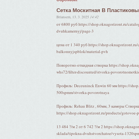
Сетка Москитная В Пластиковы
Briansem
,
13. 3. 2025
14:42
от 6800 руб https://shop.oknagorizont.ru/catalo
dvuhkamernyj/page-3
цена от 1 340 руб https://shop.oknagorizont.ru
balkonnyjspblok/material-pvh
Поворотно-откидная створка https://shop.oknag
whs72/filter-discounted/stvorka-povorotnomotk
Профиль: Deceuninck Enwin 60 мм https://shop.o
500spmm/stvorka-povorotnaya
Профиль: Rehau Blitz , 60мм, 3 камеры Створк
https://shop.oknagorizont.ru/products/gotovoe
13 484 ?/м 2 от 6 742 ?/м 2 https://shop.oknago
sklada/tipokna-dvuhstvorchatoe/vysota-1320s