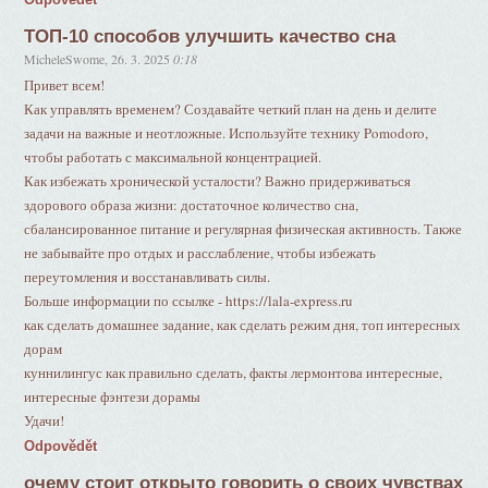
ТОП-10 способов улучшить качество сна
MicheleSwome
,
26. 3. 2025
0:18
Привет всем!
Как управлять временем? Создавайте четкий план на день и делите
задачи на важные и неотложные. Используйте технику Pomodoro,
чтобы работать с максимальной концентрацией.
Как избежать хронической усталости? Важно придерживаться
здорового образа жизни: достаточное количество сна,
сбалансированное питание и регулярная физическая активность. Также
не забывайте про отдых и расслабление, чтобы избежать
переутомления и восстанавливать силы.
Больше информации по ссылке - https://lala-express.ru
как сделать домашнее задание, как сделать режим дня, топ интересных
дорам
куннилингус как правильно сделать, факты лермонтова интересные,
интересные фэнтези дорамы
Удачи!
Odpovědět
очему стоит открыто говорить о своих чувствах