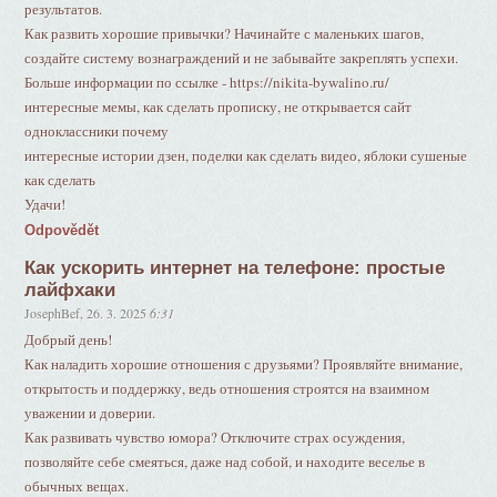
результатов.
Как развить хорошие привычки? Начинайте с маленьких шагов,
создайте систему вознаграждений и не забывайте закреплять успехи.
Больше информации по ссылке - https://nikita-bywalino.ru/
интересные мемы, как сделать прописку, не открывается сайт
одноклассники почему
интересные истории дзен, поделки как сделать видео, яблоки сушеные
как сделать
Удачи!
Odpovědět
Как ускорить интернет на телефоне: простые
лайфхаки
JosephBef
,
26. 3. 2025
6:31
Добрый день!
Как наладить хорошие отношения с друзьями? Проявляйте внимание,
открытость и поддержку, ведь отношения строятся на взаимном
уважении и доверии.
Как развивать чувство юмора? Отключите страх осуждения,
позволяйте себе смеяться, даже над собой, и находите веселье в
обычных вещах.