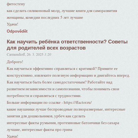
фитостену
как сделать силиконовый молд, лучшие книги для саморазвития
женщины, комедии последних 5 лет лучшие
Удачи!
Odpovědět
Как научить ребёнка ответственности? Советы
для родителей всех возрастов
Carmendioff
,
26. 3. 2025
1:20
Доброго!
Как научиться эффективно справляться с критикой? Примите ее
конструктивно, извлеките полезную информацию и двигайтесь вперед.
Как научиться быть более самодостаточным? Работайте над
развитием независимости и самопознания, чтобы понимать свои
потребности и справляться с трудностями.
Больше информации по ссылке - https://ffactor.ru/
какие наушники лучше беспроводные полноразмерные, интересные
занятия для дошкольников, урбеч как сделать
интересные факты румыния, протеиновые батончики без сахара
лучшие, интересные факты про грина
Удачи!