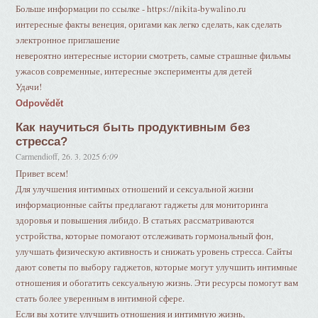
Больше информации по ссылке - https://nikita-bywalino.ru
интересные факты венеция, оригами как легко сделать, как сделать
электронное приглашение
невероятно интересные истории смотреть, самые страшные фильмы
ужасов современные, интересные эксперименты для детей
Удачи!
Odpovědět
Как научиться быть продуктивным без
стресса?
Carmendioff
,
26. 3. 2025
6:09
Привет всем!
Для улучшения интимных отношений и сексуальной жизни
информационные сайты предлагают гаджеты для мониторинга
здоровья и повышения либидо. В статьях рассматриваются
устройства, которые помогают отслеживать гормональный фон,
улучшать физическую активность и снижать уровень стресса. Сайты
дают советы по выбору гаджетов, которые могут улучшить интимные
отношения и обогатить сексуальную жизнь. Эти ресурсы помогут вам
стать более уверенным в интимной сфере.
Если вы хотите улучшить отношения и интимную жизнь,