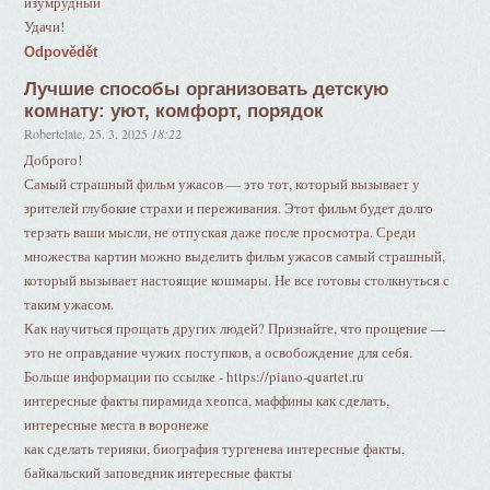
изумрудный
Удачи!
Odpovědět
Лучшие способы организовать детскую
комнату: уют, комфорт, порядок
Robertclate
,
25. 3. 2025
18:22
Доброго!
Самый страшный фильм ужасов — это тот, который вызывает у
зрителей глубокие страхи и переживания. Этот фильм будет долго
терзать ваши мысли, не отпуская даже после просмотра. Среди
множества картин можно выделить фильм ужасов самый страшный,
который вызывает настоящие кошмары. Не все готовы столкнуться с
таким ужасом.
Как научиться прощать других людей? Признайте, что прощение —
это не оправдание чужих поступков, а освобождение для себя.
Больше информации по ссылке - https://piano-quartet.ru
интересные факты пирамида хеопса, маффины как сделать,
интересные места в воронеже
как сделать терияки, биография тургенева интересные факты,
байкальский заповедник интересные факты