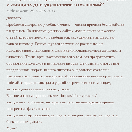
и эмоциях для укрепления отношений?
MicheleSwome
,
25. 3. 2025
23:34
Доброго!
Проблемы с шерстью у собак и кошек — частая причина беспокойства
владельцев. На информационных сайтах можно найти множество
статей, которые помогут разобраться, как ухаживать за шерстью
вашего питомца. Рекомендуется регулярное расчесывание,
использование специальных шампуней и кондиционеров для шерсти
животных. Также здесь рассказывается о том, как предотвратить
образование колтунов и выпадение шерсти. Эти сайты помогут вам
поддерживать шерсть вашего питомца в идеальном состоянии.
Как научиться ценить свое время? Устанавливайте четкие приоритеты,
избегайте прокрастинации и уделяйте время только тем вещам,
которые действительно важны для вас.
Больше информации по ссылке - https://lala-express.ru/
как сделать герб семьи, интересные русские мелодрамы сериалы,
интересные факты о кошке
как сделать торт вкусный, как сделать лендинг самому, как сделать
бесконечные гранаты
Удачи!