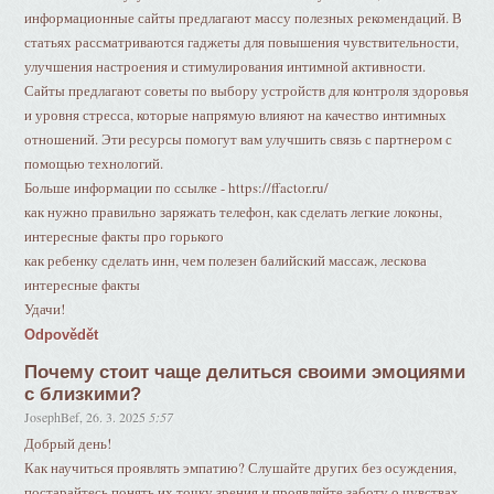
информационные сайты предлагают массу полезных рекомендаций. В
статьях рассматриваются гаджеты для повышения чувствительности,
улучшения настроения и стимулирования интимной активности.
Сайты предлагают советы по выбору устройств для контроля здоровья
и уровня стресса, которые напрямую влияют на качество интимных
отношений. Эти ресурсы помогут вам улучшить связь с партнером с
помощью технологий.
Больше информации по ссылке - https://ffactor.ru/
как нужно правильно заряжать телефон, как сделать легкие локоны,
интересные факты про горького
как ребенку сделать инн, чем полезен балийский массаж, лескова
интересные факты
Удачи!
Odpovědět
Почему стоит чаще делиться своими эмоциями
с близкими?
JosephBef
,
26. 3. 2025
5:57
Добрый день!
Как научиться проявлять эмпатию? Слушайте других без осуждения,
постарайтесь понять их точку зрения и проявляйте заботу о чувствах