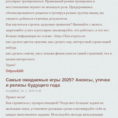
регулярно тренироваться. Правильный режим тренировок и
восстановление играют не меньшую роль. Придерживаясь
сбалансированного рациона и тренируя разные группы мышц, вы
сможете добиться отличных результатов.
Как научиться строить здоровые привычки? Начинайте с малого,
закрепляйте успех и регулярно анализируйте, что работает, а что нет.
Больше информации по ссылке - https://lala-express.ru
как сделать цветок оригами, как сделать сыр, интересный сериал какой
нибудь
как сделать самому укол, покажи фильм ужасов самый страшный, что в
казани интересного
Удачи!
Odpovědět
Самые ожидаемые игры 2025? Анонсы, утечки
и релизы будущего года
JosephBef
,
26. 3. 2025
8:46
Привет всем!
Как справиться с прокрастинацией? Разделите большие задачи на
маленькие шаги, установите реальные сроки и мотивируйте себя за
каждое выполненное задание. Используйте методы визуализации