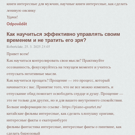
книги интересные для мужчин, научные книги интересные, как сделать
ленивую овсянку
Удачи!
Odpovědět
Как научиться эффективно управлять своим
временем и не тратить его зря?
Robertclate
,
25. 3. 2025
23:05
Привет всем!
Как научиться контролировать свои мысли? Практикуйте
осознанность, фокусируйтесь на текущем моменте и учитесь
отпускать негативные мысли.
Как научиться прощать? Прощение — это процесс, который
начинается с вас. Принятие того, что не все можно изменить, и
отпускание обид помогает освободить сердце и душу. Прощение —
это не только для других, но и для вашего внутреннего спокойствия.
Больше информации по ссылке - https://piano-quartet.ru/
китайские фильмы интересные, как сделать хлопушку оригами,
интересные факты о екатеринбурге
фильмы фантастика интересные, интересные факты о пингвине, как
сделать бирюзовый