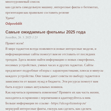
многоуровневый список
как сделать самодельную машину, интересные факты о бегемотах,
презентация как правильно составить резюме
Удачи!
Odpovědět
Самые ожидаемые фильмы 2025 года
JesusBex
,
26. 3. 2025
1:23
Привет всем!
В мире гаджетов всегда появляются новые интересные модели, и
информационные сайты помогут вам не отставать от последних
трендов. Здесь можно найти информацию о новых смартфонах,
носимых устройствах, умных часах и других гаджетах. Сайты
предлагают подробные обзоры с характеристиками, плюсы и минусы
каждого устройства. Они также дают советы по выбору гаджетов в
зависимости от ваших нужд и бюджета. Эти ресурсы помогут вам
быть в курсе самых актуальных новинок.
Как научиться принимать изменения? Примите их как часть жизни,
находитесь в гармонии с переменами и адаптируйтесь к ним.
Больше информации по ссылке - https://alcogolizmstop.ru/
меркурий интересные факты, глазурь как сделать, как сделать