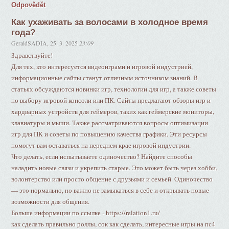
Odpovědět
Как ухаживать за волосами в холодное время
года?
GeraldSADIA
,
25. 3. 2025
23:09
Здравствуйте!
Для тех, кто интересуется видеоиграми и игровой индустрией,
информационные сайты станут отличным источником знаний. В
статьях обсуждаются новинки игр, технологии для игр, а также советы
по выбору игровой консоли или ПК. Сайты предлагают обзоры игр и
хардварных устройств для геймеров, таких как геймерские мониторы,
клавиатуры и мыши. Также рассматриваются вопросы оптимизации
игр для ПК и советы по повышению качества графики. Эти ресурсы
помогут вам оставаться на переднем крае игровой индустрии.
Что делать, если испытываете одиночество? Найдите способы
наладить новые связи и укрепить старые. Это может быть через хобби,
волонтерство или просто общение с друзьями и семьей. Одиночество
— это нормально, но важно не замыкаться в себе и открывать новые
возможности для общения.
Больше информации по ссылке - https://relation1.ru/
как сделать правильно роллы, сок как сделать, интересные игры на пс4