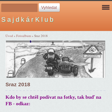
S a j d k á r K l u b
Úvod
»
Fotoalbum
»
Sraz 2018
Sraz 2018
Kdo by se chtěl podívat na fotky, tak buď na
FB - odkaz: