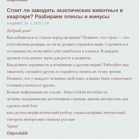
Стоит ли заводить экзотических животных в
квартире? Разбираем плюсы и минусы
JosephBef
,
26. 3. 2025
1:58
Добрый день!
Как избавиться от страха перед провалом? Помните, что страх — это
естественная реакция, но он не должен управлять вами. Стремитесь к
осознанности, позволяйте себе ошибаться и учиться. В каждом
провале есть ценное зерно для роста и развития.
Как развить терпимость и понимание к другим людям? Работайте над
эмпатией, слушайте других и старайтесь понять их точку зрения.
Помните, что у каждого человека свой опыт, и важно быть открытым и
готовым учиться от других.
Больше информации по ссылке - https://nikita-bywalino.ru
лучшие скандинавские детективные сериалы, манхва интересная, как
сделать свой блог
как сделать морфологический разбор, сериал нетфликс интересный,
смотреть интересные сериалы русские
Удачи!
Odpovědět