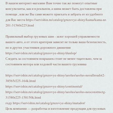
В нашем интернет-магазине Вам точно так же помогут опытные
консультанты, как и в реальном, а шина может быть доставлена при
помощи , или же Вы сами можете приехать и забрать ее из удобного
для Вас места https://servishin.ru/catalog/gruzovye-shiny/kama/kama-nr-
201-31560r225.html
Правильный выбор грузовых шин - залог хорошей управляемости
вашего авто, а от этого критерия зависит не только ваша безопасность,
но и других участников дорожного движения
https://servishin.ru/catalog/gruzovye-shiny/dunlop/
Следить за состоянием покрышек стоит не менее тщательно, чем за
состоянием мотора или ходовой части вашего грузовика
https://servishin.ru/catalog/gruzovye-shiny/aeolus/aeolus-neoallroadst2-
38565r225-164k.html
https://servishin.ru/catalog/gruzovye-shiny/continental/
https://servishin.ru/catalog/gruzovye-shiny/aeolus/aeolus-neoconstructg-
31580r225-158150k.html
году https://servishin.ru/catalog/gruzovye-shiny/matador/
Цель компании — разработка и изготовление продукции для грузовых