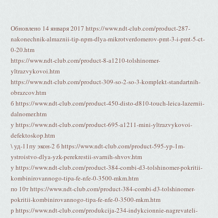
Обновлено 14 января 2017 https://www.ndt-club.com/product-287-
nakonechnik-almaznii-tip-npm-dlya-mikrotverdomerov-pmt-3-i-pmt-5-ct-
0-20.htm
https://www.ndt-club.com/product-8-a1210-tolshinomer-
yltrazvykovoi.htm
https://www.ndt-club.com/product-309-so-2-so-3-komplekt-standartnih-
obrazcov.htm
б https://www.ndt-club.com/product-450-disto-d810-touch-leica-lazernii-
dalnomer.htm
у https://www.ndt-club.com/product-695-a1211-mini-yltrazvykovoi-
defektoskop.htm
\ уд-11пу экон-2 б https://www.ndt-club.com/product-595-yp-1m-
ystroistvo-dlya-yzk-perekrestii-svarnih-shvov.htm
у https://www.ndt-club.com/product-384-combi-d3-tolshinomer-pokritii-
kombinirovannogo-tipa-fe-nfe-0-3500-mkm.htm
по 10т https://www.ndt-club.com/product-384-combi-d3-tolshinomer-
pokritii-kombinirovannogo-tipa-fe-nfe-0-3500-mkm.htm
р https://www.ndt-club.com/produkcija-234-indykcionnie-nagrevateli-