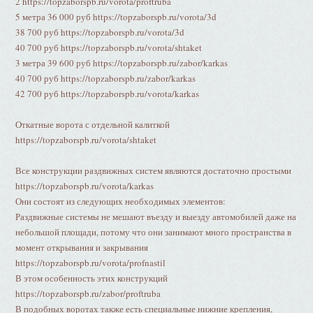
2 https://topzaborspb.ru/vorota/proftruba
5 метра 36 000 руб https://topzaborspb.ru/vorota/3d
38 700 руб https://topzaborspb.ru/vorota/3d
40 700 руб https://topzaborspb.ru/vorota/shtaket
3 метра 39 600 руб https://topzaborspb.ru/zabor/karkas
40 700 руб https://topzaborspb.ru/zabor/karkas
42 700 руб https://topzaborspb.ru/vorota/karkas
Откатные ворота с отдельной калиткой
https://topzaborspb.ru/vorota/shtaket
Все конструкции раздвижных систем являются достаточно простыми
https://topzaborspb.ru/vorota/karkas
Они состоят из следующих необходимых элементов:
Раздвижные системы не мешают въезду и выезду автомобилей даже на
небольшой площади, потому что они занимают много пространства в
момент открывания и закрывания
https://topzaborspb.ru/vorota/profnastil
В этом особенность этих конструкций
https://topzaborspb.ru/zabor/proftruba
В подобных воротах также есть специальные нижние крепления,