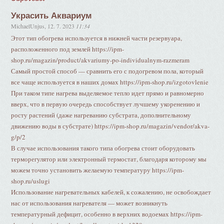
Украсить Аквариум
MichaelUnjus
,
12. 7. 2023
11:34
Этот тип обогрева используется в нижней части резервуара,
расположенного под землей https://ipm-
shop.ru/magazin/product/akvariumy-po-individualnym-razmeram
Самый простой способ — сравнить его с подогревом пола, который
все чаще используется в наших домах https://ipm-shop.ru/izgotovlenie
При таком типе нагрева выделяемое тепло идет прямо и равномерно
вверх, что в первую очередь способствует лучшему укоренению и
росту растений (даже нагреванию субстрата, дополнительному
движению воды в субстрате) https://ipm-shop.ru/magazin/vendor/akva-
g/p/2
В случае использования такого типа обогрева стоит оборудовать
терморегулятор или электронный термостат, благодаря которому мы
можем точно установить желаемую температуру https://ipm-
shop.ru/uslugi
Использование нагревательных кабелей, к сожалению, не освобождает
нас от использования нагревателя — может возникнуть
температурный дефицит, особенно в верхних водоемах https://ipm-