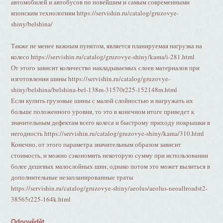
автомобилей и автобусов по новейшим и самым современными
японским технологиям https://servishin.ru/catalog/gruzovye-
shiny/belshina/
Также не менее важным пунктом, является планируемая нагрузка на
колесо https://servishin.ru/catalog/gruzovye-shiny/kama/i-281.html
От этого зависит количество накладываемых слоев материалов при
изготовлении шины https://servishin.ru/catalog/gruzovye-
shiny/belshina/belshina-bel-138m-31570r225-152148m.html
Если купить грузовые шины с малой слойностью и нагружать их
больше положенного уровня, то это в конечном итоге приведет к
значительным дефектам всего колеса и быстрому приходу покрышки в
негодность https://servishin.ru/catalog/gruzovye-shiny/kama/310.html
Конечно, от этого параметра значительным образом зависит
стоимость, и можно сэкономить некоторую сумму при использовании
более дешевых малослойных шин, однако потом это может вылиться в
дополнительные незапланированные траты
https://servishin.ru/catalog/gruzovye-shiny/aeolus/aeolus-neoallroadst2-
38565r225-164k.html
Odpovědět