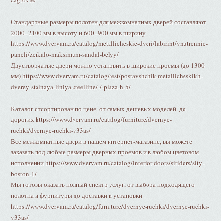
cagrovie/
Стандартные размеры полотен для межкомнатных дверей составляют
2000–2100 мм в высоту и 600–900 мм в ширину
https://www.dvervam.ru/catalog/metallicheskie-dveri/labirint/vnutrennie-
paneli/zerkalo-maksimum-sandal-belyy/
Двустворчатые двери можно установить в широкие проемы (до 1300
мм) https://www.dvervam.ru/catalog/test/postavshchik-metallicheskikh-
dverey-stalnaya-liniya-steelline/-/-plaza-h-5/
Каталог отсортирован по цене, от самых дешевых моделей, до
дорогих https://www.dvervam.ru/catalog/furniture/dvernye-
ruchki/dvernye-ruchki-v33as/
Все межкомнатные двери в нашем интернет-магазине, вы можете
заказать под любые размеры дверных проемов и в любом цветовом
исполнении https://www.dvervam.ru/catalog/interior-doors/sitidors/sity-
boston-1/
Мы готовы оказать полный спектр услуг, от выбора подходящего
полотна и фурнитуры до доставки и установки
https://www.dvervam.ru/catalog/furniture/dvernye-ruchki/dvernye-ruchki-
v33as/