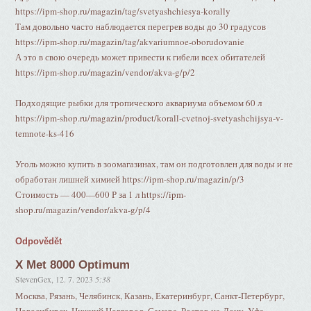
https://ipm-shop.ru/magazin/tag/svetyashchiesya-korally
Там довольно часто наблюдается перегрев воды до 30 градусов
https://ipm-shop.ru/magazin/tag/akvariumnoe-oborudovanie
А это в свою очередь может привести к гибели всех обитателей
https://ipm-shop.ru/magazin/vendor/akva-g/p/2
Подходящие рыбки для тропического аквариума объемом 60 л
https://ipm-shop.ru/magazin/product/korall-cvetnoj-svetyashchijsya-v-
temnote-ks-416
Уголь можно купить в зоомагазинах, там он подготовлен для воды и не
обработан лишней химией https://ipm-shop.ru/magazin/p/3
Стоимость — 400—600 Р за 1 л https://ipm-
shop.ru/magazin/vendor/akva-g/p/4
Odpovědět
X Met 8000 Optimum
StevenGex
,
12. 7. 2023
5:38
Москва, Рязань, Челябинск, Казань, Екатеринбург, Санкт-Петербург,