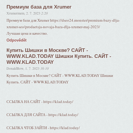
Премиум база для Xrumer
Xrumermem
,
2. 7. 2023
2:20
Премиум база для Xrumer https://dseo24.monster/premium-bazy-dlja-
xrumer-seo/prodaetsja-novaja-baza-dlja-xrumer-maj-2023/
Лучшая цена и качество.
Odpovědět
Купить Шишки в Москве? САЙТ -
WWW.KLAD.TODAY Шишки Купить. САЙТ -
WWW.KLAD.TODAY
DonaldBow
,
1. 7. 2023
16:10
Купить Шишки в Москве? САЙТ - WWW.KLAD.TODAY Шишки
Купить. САЙТ - WWW.KLAD.TODAY
ССЫЛКА НА САЙТ - https://klad.today/
ССЫЛКА ДЛЯ САЙТА - https://klad.today/
ССЫЛКА ЧТОБ ЗАЙТИ - https://klad.today/