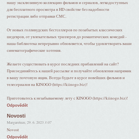
нашу эксклюзивную коллекцию фильмов и сериалов, легкодоступных
для бесплатного просмотра в HD свойстве без надобности
регистрации либо отправки СМС.
От новых голливудских бестселлеров по позабытых классических
шедевров, от увлекательных триллеров до романтических комедий -
наша библиотека непрерывно обновляется, чтобы удовлетворить ваши
синематографические хотения.
Желаете существовать в курсе последних прибавлений на сайт?
Присоединяйтесь к нашей рассылке и получайте обновления напрямик
в вашу почтовую ящик. Всегда будьте в курсе новейших фильмов и
телесериалов на KINOGO (https://kiinogo.biz)!
Приготовьтесь к незабываемому лету с KINOGO (https://kiinogo.biz)!
Odpovědět
Novosti
Margaretnze
,
29. 6. 2023
3:07
Novost
Odpovědět