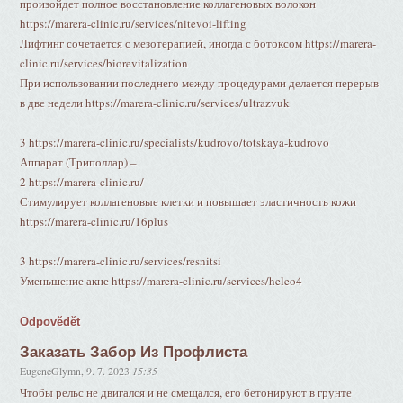
произойдет полное восстановление коллагеновых волокон
https://marera-clinic.ru/services/nitevoi-lifting
Лифтинг сочетается с мезотерапией, иногда с ботоксом https://marera-
clinic.ru/services/biorevitalization
При использовании последнего между процедурами делается перерыв
в две недели https://marera-clinic.ru/services/ultrazvuk
3 https://marera-clinic.ru/specialists/kudrovo/totskaya-kudrovo
Аппарат (Триполлар) –
2 https://marera-clinic.ru/
Стимулирует коллагеновые клетки и повышает эластичность кожи
https://marera-clinic.ru/16plus
3 https://marera-clinic.ru/services/resnitsi
Уменьшение акне https://marera-clinic.ru/services/heleo4
Odpovědět
Заказать Забор Из Профлиста
EugeneGlymn
,
9. 7. 2023
15:35
Чтобы рельс не двигался и не смещался, его бетонируют в грунте