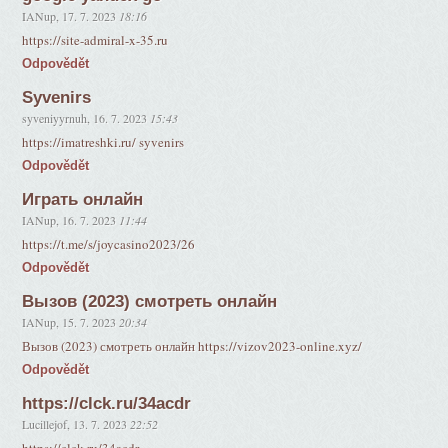
IANup
,
17. 7. 2023
18:16
https://site-admiral-x-35.ru
Odpovědět
Syvenirs
syveniyyrnuh
,
16. 7. 2023
15:43
https://imatreshki.ru/ syvenirs
Odpovědět
Играть онлайн
IANup
,
16. 7. 2023
11:44
https://t.me/s/joycasino2023/26
Odpovědět
Вызов (2023) смотреть онлайн
IANup
,
15. 7. 2023
20:34
Вызов (2023) смотреть онлайн https://vizov2023-online.xyz/
Odpovědět
https://clck.ru/34acdr
Lucillejof
,
13. 7. 2023
22:52