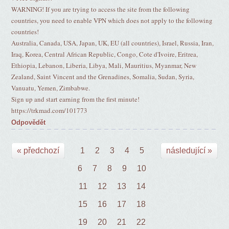
WARNING! If you are trying to access the site from the following
countries, you need to enable VPN which does not apply to the following
countries!
Australia, Canada, USA, Japan, UK, EU (all countries), Israel, Russia, Iran,
Iraq, Korea, Central African Republic, Congo, Cote d'Ivoire, Eritrea,
Ethiopia, Lebanon, Liberia, Libya, Mali, Mauritius, Myanmar, New
Zealand, Saint Vincent and the Grenadines, Somalia, Sudan, Syria,
Vanuatu, Yemen, Zimbabwe.
Sign up and start earning from the first minute!
https://trkmad.com/101773
Odpovědět
« předchozí
1
2
3
4
5
následující »
6
7
8
9
10
11
12
13
14
15
16
17
18
19
20
21
22