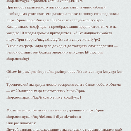
shop.ru/magazin/product/korall-cvetnoj-kr-1320
При выборе правильного питания для аквариумных кабелей
необходимо учитывать его размер, а также толщину слоя подложки
https://ipm-shop.ru/magazin/tag/iskusstvennye-korally-1/p/2
Как правило, коэффициент преобразования предполагается, что на
каждые 10 л воды должна приходиться 1-3 Вт мощности кабеля
https://ipm-shop.ru/magazin/tag/iskusstvennye-korally/p/2
В свою очередь, когда дело доходит до толщины слоя подложки —
чем он больше, тем больше энергии нам нужно https://ipm-
shop.ru/uslugi
Объем https://ipm-shop.ru/magazin/product/iskusstvennaya-koryaga-kor-
i3
Тропический аквариум можно воспроизвести в банке любого объема
— от 20-литровых до многотонных https://ipm-
shop.ru/magazin/tag/iskusstvennye-korally/p/1
Фильтры могут быть внешними и внутренними https://ipm-
shop.ru/magazin/tag/dekoracii-dlya-akvariuma
Они различаются:
Другой вариант, использование в аквариумах с морскими видами рыб