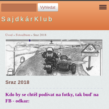
S a j d k á r K l u b
Úvod
»
Fotoalbum
»
Sraz 2018
Sraz 2018
Kdo by se chtěl podívat na fotky, tak buď na
FB - odkaz: