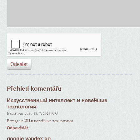
Přehled komentářů
Искусственный интеллект и новейшие
технологии
Iskusstven_udSt
,
18. 7. 2023
9:15
Взгляд на ИИ и новейшие технологии
Odpovědět
google yandex go