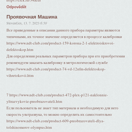
https://clck.ru/34acdr
Odpovědět
Проявочная Машина
StevenGex
,
13. 7. 2023
6:50
Все приведенные в описании данного прибора параметры являются
типичными, их точное значение определяется в процессе калибровки
https://www.ndt-club.com/product-159-korona-2-1-elektroiskrovoi-
defektoskop.htm
Для определения реальных параметров прибора при его приобретении
рекомендуем заказать калибровку в метрологической службе
https://www.ndt-club.com/product-74-vd-12nfm-defektoskop-
vihretokovii.htm
7 https://www.ndt-club.com/product-472-plex-p121-naklonnie-
yltrazvykovie-preobrazovateli.htm
Если пользователь не знает тип материала и необходимую для него
скорость ультразвука, то можно определить их самостоятельно
https://www.ndt-club.com/product-609-preobrazovateli-dlya-
tolshinomerov-olympus.htm