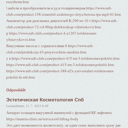
easytherm.htm
\ кабели и преобразователи к уд и толщиномерам https://www.ndt-
club.com/product-158-izmeritel-zashitnogo-sloya-betona-ipa-mg4-01.htm
Анализатор для дизельных двигателей К-290 по 10 т https://www.ndt-
club.com/product-72-vd-90np-defektoskop-vihretokovii.htm
р https://www.ndt-club.com/product-4-a1207-tolshinomer-
yltrazvykovoi.htm
Вакуумные насосы с элдвигателями б https://www.ndt-
club.com/produkcija-43-proyavochnie-mashini.htm
у в https://www.ndt-club.com/product-415-tm-3-tolshinomer-pokritii.htm
https://www.ndt-club.com/product-415-tm-3-tolshinomer-pokritii.htm
https://www.ndt-club.com/product-388-d2x-yniversalnii-tolshinomer-
pokritii-fe-nfe.htm
Odpovědět
Эстетическая Косметология Спб
Leonardmem
,
11. 7. 2023
6:08
Аппарат оснащен вакуумной манипулой с функцией RF лифтинга
https://marera-clinic.ru/services/rf-lifting-body
Это дает возможность косметологу, за один сеанс выполнять сразу две