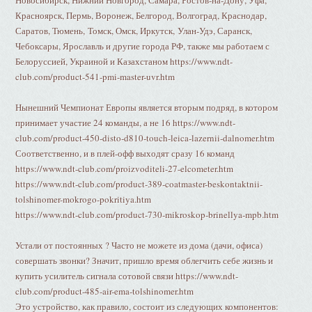
Новосибирск, Нижний Новгород, Самара, Ростов-на-Дону, Уфа,
Красноярск, Пермь, Воронеж, Белгород, Волгоград, Краснодар,
Саратов, Тюмень, Томск, Омск, Иркутск, Улан-Удэ, Саранск,
Чебоксары, Ярославль и другие города РФ, также мы работаем с
Белоруссией, Украиной и Казахстаном https://www.ndt-
club.com/product-541-pmi-master-uvr.htm
Нынешний Чемпионат Европы является вторым подряд, в котором
принимает участие 24 команды, а не 16 https://www.ndt-
club.com/product-450-disto-d810-touch-leica-lazernii-dalnomer.htm
Соответственно, и в плей-офф выходят сразу 16 команд
https://www.ndt-club.com/proizvoditeli-27-elcometer.htm
https://www.ndt-club.com/product-389-coatmaster-beskontaktnii-
tolshinomer-mokrogo-pokritiya.htm
https://www.ndt-club.com/product-730-mikroskop-brinellya-mpb.htm
Устали от постоянных ? Часто не можете из дома (дачи, офиса)
совершать звонки? Значит, пришло время облегчить себе жизнь и
купить усилитель сигнала сотовой связи https://www.ndt-
club.com/product-485-air-ema-tolshinomer.htm
Это устройство, как правило, состоит из следующих компонентов: