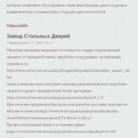
которые позволяют обустраивать такие конструкции даже в суровых
климатических условиях https://topzaborspb.ru/vorota/3d
Odpovědět
Завод Стальных Дверей
Charlesonend
,
9. 7. 2023
14:31
Обычные магазины включают в стоимость товара определенный
процент от арендной платы, заработка сотрудников, организации
охраны и тд
https://www.dvervam.ru/catalog/komplektuyushchie/korobka_massiv_du
ba/
Заказ и покупка через интернет-магазин дверей исключает подобные
затраты и делает приобретение более выгодным
https://www.dvervam.ru/catalog/interior-doors/luxor/l-2.2/
При этом мы предлагаем быструю и недорогую доставку покупки по
Москве и области https://www.dvervam.ru/catalog/metallicheskie-
dveri/labirint/vnutrennie-paneli/21-beton-svetlyy-/
Профессиональный замер и установку двери
https://www.dvervam.ru/catalog/interior-doors/sodruzhestvo/s-64-