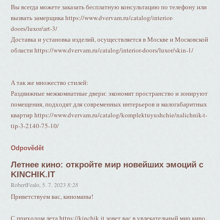
Вы всегда можете заказать бесплатную консультацию по телефону или
вызвать замерщика https://www.dvervam.ru/catalog/interior-
doors/luxor/art-3/
Доставка и установка изделий, осуществляется в Москве и Московской
области https://www.dvervam.ru/catalog/interior-doors/luxor/skin-1/
А так же множество стилей:
Раздвижные межкомнатные двери: экономят пространство и зонируют
помещения, подходят для современных интерьеров и малогабаритных
квартир https://www.dvervam.ru/catalog/komplektuyushchie/nalichnik-t-
tip-3-2140-75-10/
Odpovědět
Летнее кино: откройте мир новейших эмоций с
KINCHIK.IT
RobertFealo
,
5. 7. 2023
8:28
Приветствуем вас, киноманы!
С приходом лета https://kinchik.it зовет вас в увлекательный мир кино.