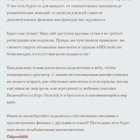
У нас есть будто-то для каждого: от увлекательных триллеров до
романтических комедий, от мультов для всей семьи по
документальных фильмов, кои принудят вас задуматься.
Будто еще лучше? Наш сайт доступен круглые сутки и не требует
регистрации или подписки. Правда, вы чувствовали правильно: вы
сможете глядеть обожаемые киноленты и сериалы в HD-свойстве
безвозмездно, в отсутствии регистрации и смс!
Вам довольно только располагать подключение к вебу, чтобы
инициировать просмотр. С нашим неотапливаемым кинофестивалем
вы можете вскрыть для себя новые киноленты и телесериалы, кои вы
ещё никак не лицезрели, или перетряхнуть любимые классики.
Включайтесь к https://kinchik.it и бросьтесь в запоминающийся мир
кино.
Никак не пренебрегайте поделиться собственными эмоциями о
просмотренных фильмах с друзьями и семьей! Пусть ваше лето будет
наполнено незабываемыми киномоментами.
Odpovědět