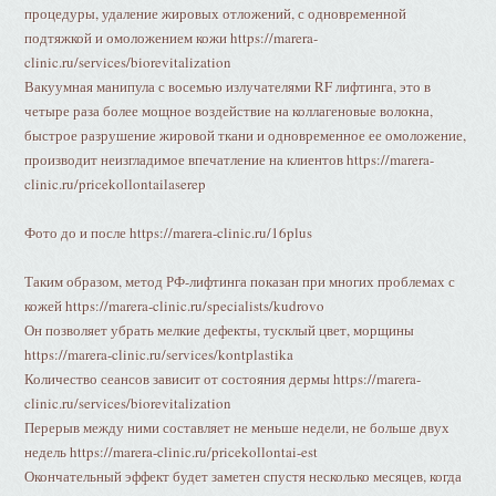
процедуры, удаление жировых отложений, с одновременной
подтяжкой и омоложением кожи https://marera-
clinic.ru/services/biorevitalization
Вакуумная манипула с восемью излучателями RF лифтинга, это в
четыре раза более мощное воздействие на коллагеновые волокна,
быстрое разрушение жировой ткани и одновременное ее омоложение,
производит неизгладимое впечатление на клиентов https://marera-
clinic.ru/pricekollontailaserep
Фото до и после https://marera-clinic.ru/16plus
Таким образом, метод РФ-лифтинга показан при многих проблемах с
кожей https://marera-clinic.ru/specialists/kudrovo
Он позволяет убрать мелкие дефекты, тусклый цвет, морщины
https://marera-clinic.ru/services/kontplastika
Количество сеансов зависит от состояния дермы https://marera-
clinic.ru/services/biorevitalization
Перерыв между ними составляет не меньше недели, не больше двух
недель https://marera-clinic.ru/pricekollontai-est
Окончательный эффект будет заметен спустя несколько месяцев, когда