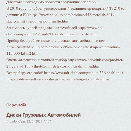
Для этого необходимо провести следующие операции:
В 2010 году приобрел универсальный толщиномер покрытий ТТ210 (с
датчиком FN) https://www.ndt-club.com/product-552-metolab-601-
stacionarnii-tverdomer-po-brinellu.htm
Занимаюсь куплей-продажей автомобилей https://www.ndt-
club.com/product-597-mt-2007-tolshinomer-pokritii.htm
Прибор без проблем покажет, красился автомобиль или нет
https://www.ndt-club.com/product-395-x-led-negatoskop-svetodiodnii-
115-000-kd-m2.htm
Очень компактный и точный прибор https://www.ndt-club.com/product-
23-gals-vd-103-vihretokovii-defektoskop-treshinomer.htm
Всегда беру его собой https://www.ndt-club.com/product-536-shabloni-i-
prisposobleniya-dlya-vizyalnogo-i-izmeritelnogo-kontrolya.htm
Odpovědět
Диски Грузовых Автомобилей
BrandonCem
,
12. 7. 2023
11:58