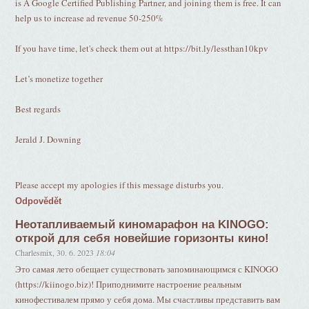
is A Google Certified Publishing Partner, and joining them is free. It can
help us to increase ad revenue 50-250%
If you have time, let's check them out at https://bit.ly/lessthan10kpv
Let’s monetize together
Best regards
Jerald J. Downing
Please accept my apologies if this message disturbs you.
Odpovědět
Неотапливаемый киномарафон на KINOGO:
открой для себя новейшие горизонты кино!
Charlesmix
,
30. 6. 2023
18:04
Это самая лето обещает существовать запоминающимся с KINOGO
(https://kiinogo.biz)! Приподнимите настроение реальным
кинофестивалем прямо у себя дома. Мы счастливы представить вам