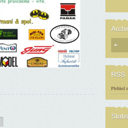
Archi
RSS
Přehled 
Statis