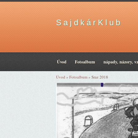
S a j d k á r K l u b
Úvod
Fotoalbum
nápady, názory, v
Úvod
»
Fotoalbum
»
Sraz 2018