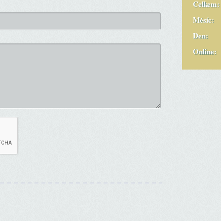
Celkem:
Měsíc:
Den:
Online: