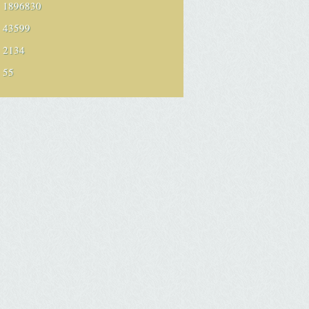
1896830
43599
2134
55