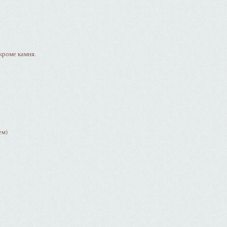
кроме камня.
ем)