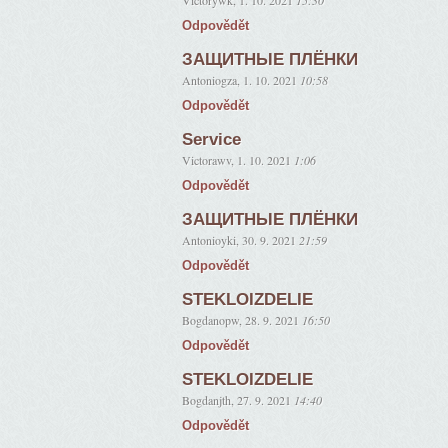
Victorywk
,
1. 10. 2021
15:30
Odpovědět
ЗАЩИТНЫЕ ПЛЁНКИ
Antoniogza
,
1. 10. 2021
10:58
Odpovědět
Service
Victorawv
,
1. 10. 2021
1:06
Odpovědět
ЗАЩИТНЫЕ ПЛЁНКИ
Antonioyki
,
30. 9. 2021
21:59
Odpovědět
STEKLOIZDELIE
Bogdanopw
,
28. 9. 2021
16:50
Odpovědět
STEKLOIZDELIE
Bogdanjth
,
27. 9. 2021
14:40
Odpovědět