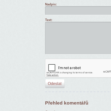
Nadpis:
Text:
Přehled komentářů