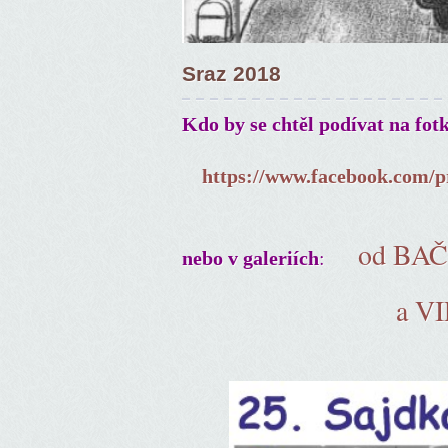
Sraz 2018
Kdo by se chtěl podívat na fot
https://www.facebook.com/p
od BA
:
nebo v galeriích
a V