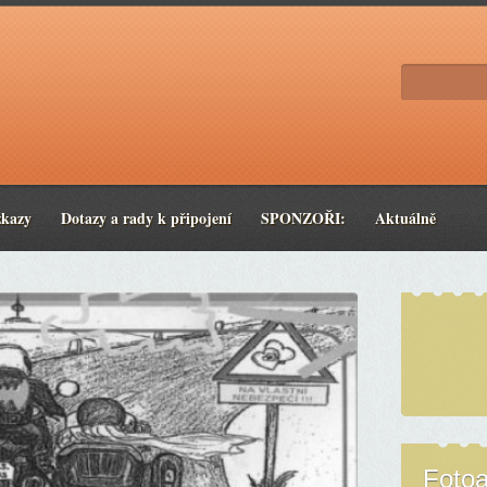
zkazy
Dotazy a rady k připojení
SPONZOŘI:
Aktuálně
Foto