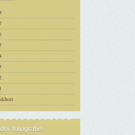
8
7
6
5
4
3
2
1
edchozí
dní fotografie