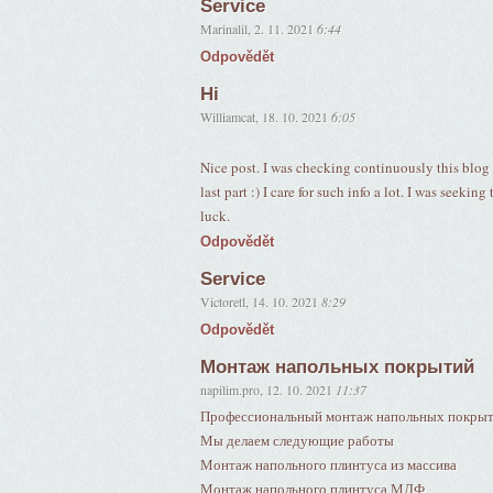
Service
Marinalil
,
2. 11. 2021
6:44
Odpovědět
Hi
Williamcat
,
18. 10. 2021
6:05
Nice post. I was checking continuously this blog 
last part :) I care for such info a lot. I was seekin
luck.
Odpovědět
Service
Victoretl
,
14. 10. 2021
8:29
Odpovědět
Монтаж напольных покрытий
napilim.pro
,
12. 10. 2021
11:37
Профессиональный монтаж напольных покрыти
Мы делаем следующие работы
Монтаж напольного плинтуса из массива
Монтаж напольного плинтуса МДФ