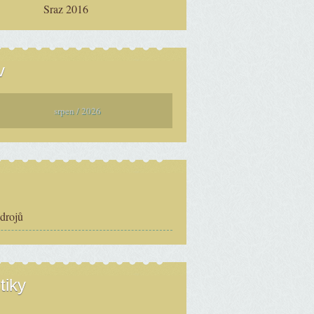
Sraz 2016
v
srpen / 2026
zdrojů
tiky