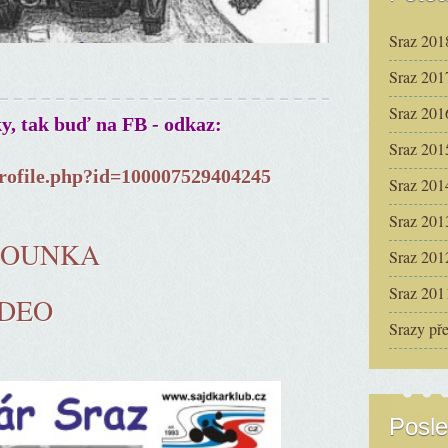
Sraz 201
Sraz 201
Sraz 201
ky, tak buď na FB - odkaz:
Sraz 201
rofile.php?id=100007529404245
Sraz 201
Sraz 201
ČOUNKA
Sraz 201
Sraz 201
IDEO
Srazy př
Posle