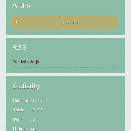
Archiv
srpen / 2026
RSS
Přehled zdrojů
Statistiky
Celkem:
1898550
Měsíc:
43473
Den:
1381
Online:
46