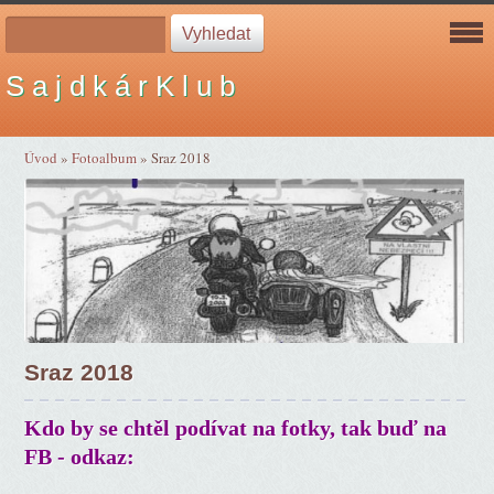
S a j d k á r K l u b
Úvod
»
Fotoalbum
»
Sraz 2018
Sraz 2018
Kdo by se chtěl podívat na fotky, tak buď na
FB - odkaz: