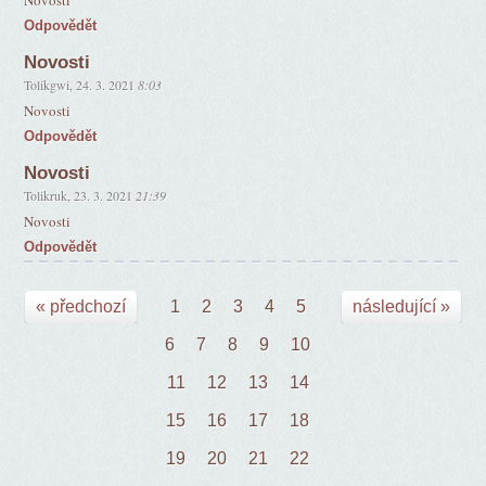
Novosti
Odpovědět
Novosti
Tolikgwi
,
24. 3. 2021
8:03
Novosti
Odpovědět
Novosti
Tolikruk
,
23. 3. 2021
21:39
Novosti
Odpovědět
« předchozí
1
2
3
4
5
následující »
6
7
8
9
10
11
12
13
14
15
16
17
18
19
20
21
22