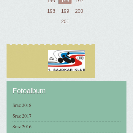
195
196
197
198
199
200
201
Fotoalbum
Sraz 2018
Sraz 2017
Sraz 2016