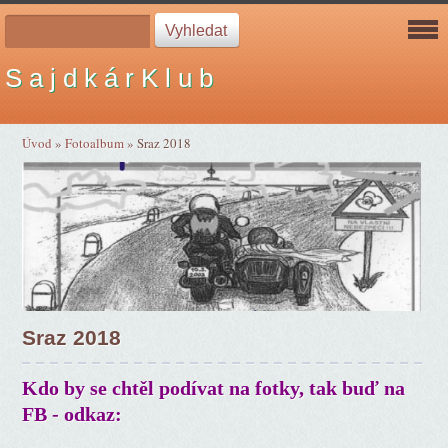
S a j d k á r K l u b
Úvod
»
Fotoalbum
»
Sraz 2018
Sraz 2018
Kdo by se chtěl podívat na fotky, tak buď na
FB - odkaz: