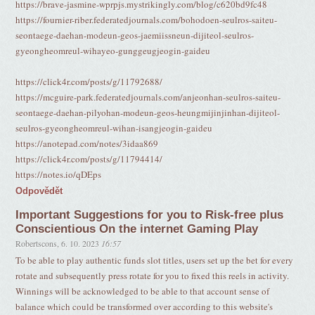
https://brave-jasmine-wprpjs.mystrikingly.com/blog/c620bd9fc48
https://fournier-riber.federatedjournals.com/bohodoen-seulros-saiteu-
seontaege-daehan-modeun-geos-jaemiissneun-dijiteol-seulros-
gyeongheomreul-wihayeo-gunggeugjeogin-gaideu
https://click4r.com/posts/g/11792688/
https://mcguire-park.federatedjournals.com/anjeonhan-seulros-saiteu-
seontaege-daehan-pilyohan-modeun-geos-heungmijinjinhan-dijiteol-
seulros-gyeongheomreul-wihan-isangjeogin-gaideu
https://anotepad.com/notes/3idaa869
https://click4r.com/posts/g/11794414/
https://notes.io/qDEps
Odpovědět
Important Suggestions for you to Risk-free plus
Conscientious On the internet Gaming Play
Robertscons
,
6. 10. 2023
16:57
To be able to play authentic funds slot titles, users set up the bet for every
rotate and subsequently press rotate for you to fixed this reels in activity.
Winnings will be acknowledged to be able to that account sense of
balance which could be transformed over according to this website's