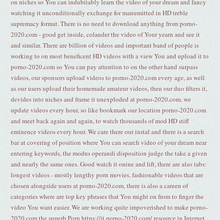
on niches so You can indubitably learn the video of your dream and fancy
watching it unconditionally exchange for manumitted in HD treble
supremacy format. There is no need to download anything from porno-
2020.com - good get inside, colander the video of Your yearn and see it
and similar. There are billion of videos and important band of people is
working to on most beneficent HD videos with a view You and upload it to
porno-2020.com so You can pay attention to on the other hand surpass
videos, our sponsors upload videos to porno-2020.com every age, as well
as our users upload their homemade amateur videos, then our duo filters it,
devides into niches and frame it unexploded at porno-2020.com, we
update videos every hour, so like bookmark our location porno-2020.com
and meet back again and again, to watch thousands of mod HD stiff
eminence videos every hour. We care there our instal and there is a search
bar at covering of position where You can search video of your dream near
entering keywords, the modus operandi disposition judge the take a given
and nearly the same ones. Good watch it onine and lift, there are also tabs:
longest videos - mostly lengthy porn movies, fashionable videos that are
chosen alongside users at porno-2020.com, there is also a careen of
categories where are top key phrases that You might on from to finger the
video You want easier. We are working quite impoverished to make porno-
2020.com the superb Porn https://it.porno-2020.com/ resource in Internet,