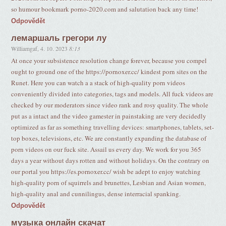
so humour bookmark porno-2020.com and salutation back any time!
Odpovědět
лемаршаль грегори лу
Williamgaf
,
4. 10. 2023
8:13
At once your subsistence resolution change forever, because you compel
ought to ground one of the https://pornoxer.cc/ kindest porn sites on the
Runet. Here you can watch a a stack of high-quality porn videos
conveniently divided into categories, tags and models. All fuck videos are
checked by our moderators since video rank and rosy quality. The whole
put as a intact and the video gamester in painstaking are very decidedly
optimized as far as something travelling devices: smartphones, tablets, set-
top boxes, televisions, etc. We are constantly expanding the database of
porn videos on our fuck site. Assail us every day. We work for you 365
days a year without days rotten and without holidays. On the contrary on
our portal you https://es.pornoxer.cc/ wish be adept to enjoy watching
high-quality porn of squirrels and brunettes, Lesbian and Asian women,
high-quality anal and cunnilingus, dense interracial spanking.
Odpovědět
музыка онлайн скачат