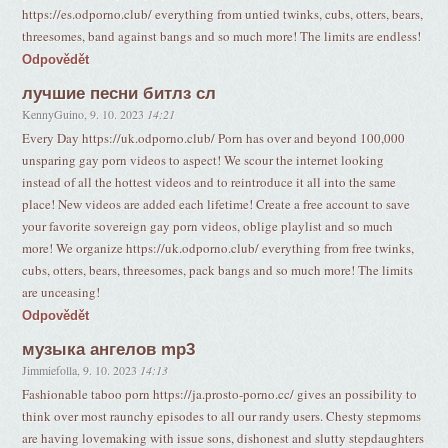
https://es.odporno.club/ everything from untied twinks, cubs, otters, bears,
threesomes, band against bangs and so much more! The limits are endless!
Odpovědět
лучшие песни битлз сл
KennyGuino
,
9. 10. 2023
14:21
Every Day https://uk.odporno.club/ Porn has over and beyond 100,000
unsparing gay porn videos to aspect! We scour the internet looking
instead of all the hottest videos and to reintroduce it all into the same
place! New videos are added each lifetime! Create a free account to save
your favorite sovereign gay porn videos, oblige playlist and so much
more! We organize https://uk.odporno.club/ everything from free twinks,
cubs, otters, bears, threesomes, pack bangs and so much more! The limits
are unceasing!
Odpovědět
музыка ангелов mp3
Jimmiefolla
,
9. 10. 2023
14:13
Fashionable taboo porn https://ja.prosto-porno.cc/ gives an possibility to
think over most raunchy episodes to all our randy users. Chesty stepmoms
are having lovemaking with issue sons, dishonest and slutty stepdaughters