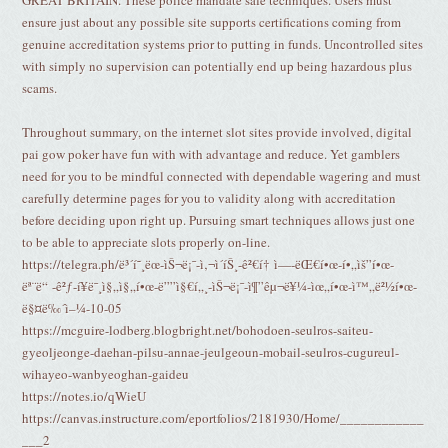
GREAT BRITAIN. These police mandate safe techniques. Users must
ensure just about any possible site supports certifications coming from
genuine accreditation systems prior to putting in funds. Uncontrolled sites
with simply no supervision can potentially end up being hazardous plus
scams.
Throughout summary, on the internet slot sites provide involved, digital
pai gow poker have fun with with advantage and reduce. Yet gamblers
need for you to be mindful connected with dependable wagering and must
carefully determine pages for you to validity along with accreditation
before deciding upon right up. Pursuing smart techniques allows just one
to be able to appreciate slots properly on-line.
https://telegra.ph/ë³´í˜¸ëœ-ìŠ¬ë¡¯-ì‚¬ì´íŠ¸-ê²€í† ì—-ëŒ€í•œ-í•„ìš”í•œ-
ëª¨ë“ -ê²ƒ-í¥ë¯¸ì§„ì§„í•œ-ë””ì§€í„¸-ìŠ¬ë¡¯-ì¶”êµ¬ë¥¼-ìœ„í•œ-ì™„ë²½í•œ-
ë§¤ë‰´ì–¼-10-05
https://mcguire-lodberg.blogbright.net/bohodoen-seulros-saiteu-
gyeoljeonge-daehan-pilsu-annae-jeulgeoun-mobail-seulros-cugureul-
wihayeo-wanbyeoghan-gaideu
https://notes.io/qWieU
https://canvas.instructure.com/eportfolios/2181930/Home/____________
___2