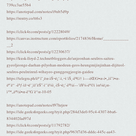
739cc3ae55b4
https://anotepad.com/notes/i9nb5d9p
https://rentry.co/tt6s3
https://click4r.com/posts/g/12228049/
https://canvas.instructure.com/eportfolios/2174836/Home/____________
__2
https://click4r.com/posts/g/12230637/
https://kusk-lloyd-2.technetbloggers.de/anjeonhan-seulros-saiteu-
gyeoljeonge-daehan-pilyohan-modeun-geos-heungmijinjinhan-dijiteol-
seulros-peulreireul-wihayeo-gunggeugjeogin-gaideu
https://telegra.ph/ë³´í˜¸ëœ-ìŠ¬ë¡¯-ì‚¬ì´íŠ¸-ê²€í† ì—-ëŒ€í•œ-í•„ìš”í•œ-
ëª¨ë“ -ê²ƒ-ìž¬ë¯¸ìžˆëŠ”-ì˜¨ë¼ì¸-ìŠ¬ë¡¯-ê²½í—˜ë¥¼-ëª©ì ìœ¼ë¡œ-
ì™„ë²½í•œ-ê°€ì´ë“œ-10-05
https://anotepad.com/notes/f97hrjnw
https://ide.geeksforgeeks.org/tryit.php/284d3de0-95c4-4307-bba6-
834402fad97d
https://click4r.com/posts/g/11792782/
https://ide.geeksforgeeks.org/tryit.php/963f7d36-dddc-445c-aa43-