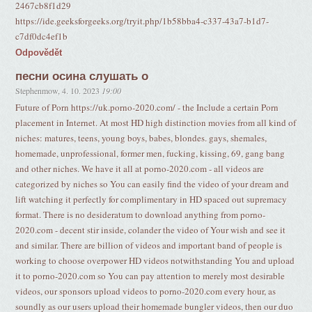
2467cb8f1d29
https://ide.geeksforgeeks.org/tryit.php/1b58bba4-c337-43a7-b1d7-
c7df0dc4ef1b
Odpovědět
песни осина слушать о
Stephenmow
,
4. 10. 2023
19:00
Future of Porn https://uk.porno-2020.com/ - the Include a certain Porn
placement in Internet. At most HD high distinction movies from all kind of
niches: matures, teens, young boys, babes, blondes. gays, shemales,
homemade, unprofessional, former men, fucking, kissing, 69, gang bang
and other niches. We have it all at porno-2020.com - all videos are
categorized by niches so You can easily find the video of your dream and
lift watching it perfectly for complimentary in HD spaced out supremacy
format. There is no desideratum to download anything from porno-
2020.com - decent stir inside, colander the video of Your wish and see it
and similar. There are billion of videos and important band of people is
working to choose overpower HD videos notwithstanding You and upload
it to porno-2020.com so You can pay attention to merely most desirable
videos, our sponsors upload videos to porno-2020.com every hour, as
soundly as our users upload their homemade bungler videos, then our duo