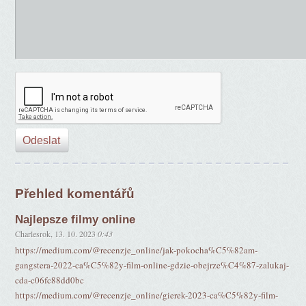
Přehled komentářů
Najlepsze filmy online
Charlesrok
,
13. 10. 2023
0:43
https://medium.com/@recenzje_online/jak-pokocha%C5%82am-
gangstera-2022-ca%C5%82y-film-online-gdzie-obejrze%C4%87-zalukaj-
cda-c06fc88dd0bc
https://medium.com/@recenzje_online/gierek-2023-ca%C5%82y-film-