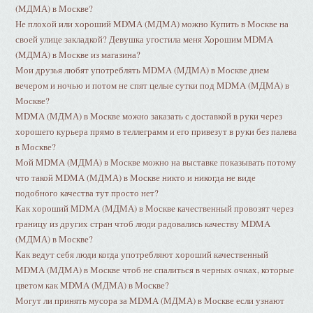
(МДМА) в Москве?
Не плохой или хороший MDMA (МДМА) можно Купить в Москве на
своей улице закладкой? Девушка угостила меня Хорошим MDMA
(МДМА) в Москве из магазина?
Мои друзья любят употреблять MDMA (МДМА) в Москве днем
вечером и ночью и потом не спят целые сутки под MDMA (МДМА) в
Москве?
MDMA (МДМА) в Москве можно заказать с доставкой в руки через
хорошего курьера прямо в теллеграмм и его привезут в руки без палева
в Москве?
Мой MDMA (МДМА) в Москве можно на выставке показывать потому
что такой MDMA (МДМА) в Москве никто и никогда не виде
подобного качества тут просто нет?
Как хороший MDMA (МДМА) в Москве качественный провозят через
границу из других стран чтоб люди радовались качеству MDMA
(МДМА) в Москве?
Как ведут себя люди когда употребляют хороший качественный
MDMA (МДМА) в Москве чтоб не спалиться в черных очках, которые
цветом как MDMA (МДМА) в Москве?
Могут ли принять мусора за MDMA (МДМА) в Москве если узнают