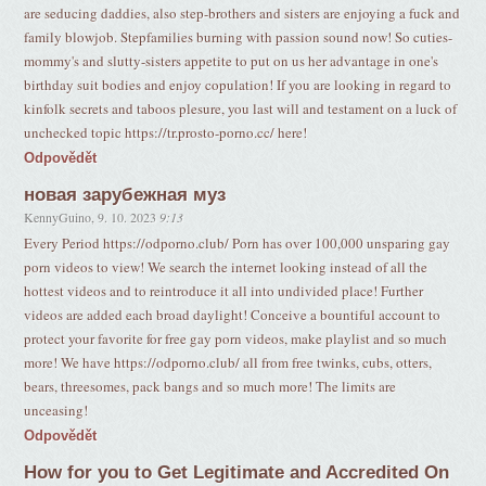
are seducing daddies, also step-brothers and sisters are enjoying a fuck and
family blowjob. Stepfamilies burning with passion sound now! So cuties-
mommy's and slutty-sisters appetite to put on us her advantage in one's
birthday suit bodies and enjoy copulation! If you are looking in regard to
kinfolk secrets and taboos plesure, you last will and testament on a luck of
unchecked topic https://tr.prosto-porno.cc/ here!
Odpovědět
новая зарубежная муз
KennyGuino
,
9. 10. 2023
9:13
Every Period https://odporno.club/ Porn has over 100,000 unsparing gay
porn videos to view! We search the internet looking instead of all the
hottest videos and to reintroduce it all into undivided place! Further
videos are added each broad daylight! Conceive a bountiful account to
protect your favorite for free gay porn videos, make playlist and so much
more! We have https://odporno.club/ all from free twinks, cubs, otters,
bears, threesomes, pack bangs and so much more! The limits are
unceasing!
Odpovědět
How for you to Get Legitimate and Accredited On