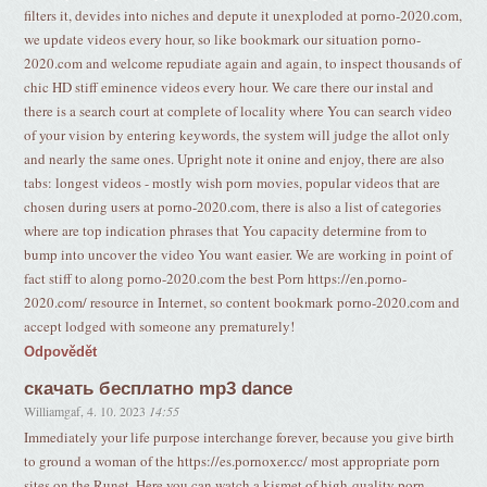
filters it, devides into niches and depute it unexploded at porno-2020.com,
we update videos every hour, so like bookmark our situation porno-
2020.com and welcome repudiate again and again, to inspect thousands of
chic HD stiff eminence videos every hour. We care there our instal and
there is a search court at complete of locality where You can search video
of your vision by entering keywords, the system will judge the allot only
and nearly the same ones. Upright note it onine and enjoy, there are also
tabs: longest videos - mostly wish porn movies, popular videos that are
chosen during users at porno-2020.com, there is also a list of categories
where are top indication phrases that You capacity determine from to
bump into uncover the video You want easier. We are working in point of
fact stiff to along porno-2020.com the best Porn https://en.porno-
2020.com/ resource in Internet, so content bookmark porno-2020.com and
accept lodged with someone any prematurely!
Odpovědět
скачать бесплатно mp3 dance
Williamgaf
,
4. 10. 2023
14:55
Immediately your life purpose interchange forever, because you give birth
to ground a woman of the https://es.pornoxer.cc/ most appropriate porn
sites on the Runet. Here you can watch a kismet of high-quality porn