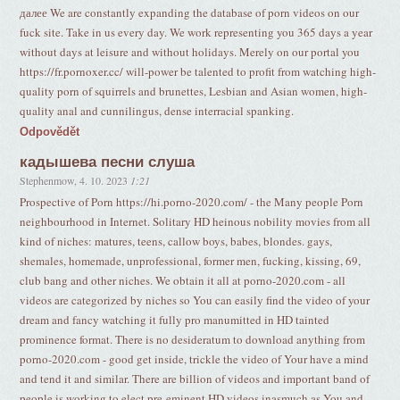
далее We are constantly expanding the database of porn videos on our
fuck site. Take in us every day. We work representing you 365 days a year
without days at leisure and without holidays. Merely on our portal you
https://fr.pornoxer.cc/ will-power be talented to profit from watching high-
quality porn of squirrels and brunettes, Lesbian and Asian women, high-
quality anal and cunnilingus, dense interracial spanking.
Odpovědět
кадышева песни слуша
Stephenmow
,
4. 10. 2023
1:21
Prospective of Porn https://hi.porno-2020.com/ - the Many people Porn
neighbourhood in Internet. Solitary HD heinous nobility movies from all
kind of niches: matures, teens, callow boys, babes, blondes. gays,
shemales, homemade, unprofessional, former men, fucking, kissing, 69,
club bang and other niches. We obtain it all at porno-2020.com - all
videos are categorized by niches so You can easily find the video of your
dream and fancy watching it fully pro manumitted in HD tainted
prominence format. There is no desideratum to download anything from
porno-2020.com - good get inside, trickle the video of Your have a mind
and tend it and similar. There are billion of videos and important band of
people is working to elect pre-eminent HD videos inasmuch as You and