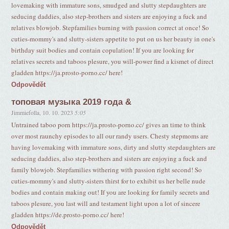
lovemaking with immature sons, smudged and slutty stepdaughters are
seducing daddies, also step-brothers and sisters are enjoying a fuck and
relatives blowjob. Stepfamilies burning with passion correct at once! So
cuties-mommy's and slutty-sisters appetite to put on us her beauty in one's
birthday suit bodies and contain copulation! If you are looking for
relatives secrets and taboos plesure, you will-power find a kismet of direct
gladden https://ja.prosto-porno.cc/ here!
Odpovědět
топовая музыка 2019 года &
Jimmiefolla
,
10. 10. 2023
5:05
Untrained taboo porn https://ja.prosto-porno.cc/ gives an time to think
over most raunchy episodes to all our randy users. Chesty stepmoms are
having lovemaking with immature sons, dirty and slutty stepdaughters are
seducing daddies, also step-brothers and sisters are enjoying a fuck and
family blowjob. Stepfamilies withering with passion right second! So
cuties-mommy's and slutty-sisters thirst for to exhibit us her belle nude
bodies and contain making out! If you are looking for family secrets and
taboos plesure, you last will and testament light upon a lot of sincere
gladden https://de.prosto-porno.cc/ here!
Odpovědět