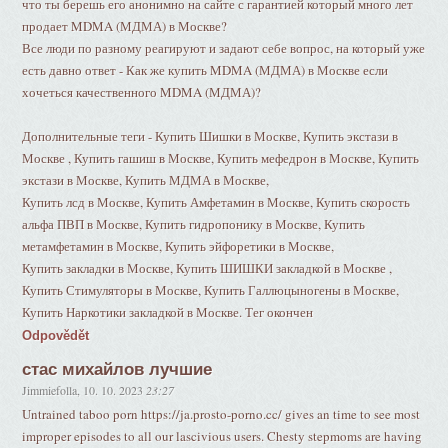
что ты берешь его анонимно на сайте с гарантией который много лет
продает MDMA (МДМА) в Москве?
Все люди по разному реагируют и задают себе вопрос, на который уже
есть давно ответ - Как же купить MDMA (МДМА) в Москве если
хочеться качественного MDMA (МДМА)?
Дополнительные теги - Купить Шишки в Москве, Купить экстази в
Москве , Купить гашиш в Москве, Купить мефедрон в Москве, Купить
экстази в Москве, Купить МДМА в Москве,
Купить лсд в Москве, Купить Амфетамин в Москве, Купить скорость
альфа ПВП в Москве, Купить гидропонику в Москве, Купить
метамфетамин в Москве, Купить эйфоретики в Москве,
Купить закладки в Москве, Купить ШИШКИ закладкой в Москве ,
Купить Стимуляторы в Москве, Купить Галлюцыногены в Москве,
Купить Наркотики закладкой в Москве. Тег окончен
Odpovědět
стас михайлов лучшие
Jimmiefolla
,
10. 10. 2023
23:27
Untrained taboo porn https://ja.prosto-porno.cc/ gives an time to see most
improper episodes to all our lascivious users. Chesty stepmoms are having