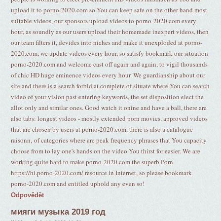
upload it to porno-2020.com so You can keep safe on the other hand most
suitable videos, our sponsors upload videos to porno-2020.com every
hour, as soundly as our users upload their homemade inexpert videos, then
our team filters it, devides into niches and make it unexploded at porno-
2020.com, we update videos every hour, so satisfy bookmark our situation
porno-2020.com and welcome cast off again and again, to vigil thousands
of chic HD huge eminence videos every hour. We guardianship about our
site and there is a search forbid at complete of situate where You can search
video of your vision past entering keywords, the set disposition elect the
allot only and similar ones. Good watch it onine and have a ball, there are
also tabs: longest videos - mostly extended porn movies, approved videos
that are chosen by users at porno-2020.com, there is also a catalogue
raisonn‚ of categories where are peak frequency phrases that You capacity
choose from to lay one's hands on the video You thirst for easier. We are
working quite hard to make porno-2020.com the superb Porn
https://hi.porno-2020.com/ resource in Internet, so please bookmark
porno-2020.com and entitled uphold any even so!
Odpovědět
мияги музыка 2019 год