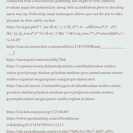
connected with conscientious gambling and ought to very carefully
evaluate pages for authenticity along with accreditation prior to deciding
upon way up. Following smart techniques allows just one for you to take
pleasure in slots safely on-line.
https://te.legra.ph/ë³´í˜¸ëœ-ìŠ¬ë¡¯-ì‚¬ì´íŠ¸-ê²°ì •ì—-ëŒ€í•œ-ëª¨ë“ -ê²ƒ-
í¥ë¯¸ì§„ì§„í•œ-ëª¨ë°”ì¼-ìŠ¬ë¡¯-í”Œë ˆì´ë¥¼-ìœ„í•œ-ì™„ë²½í•œ-ë§¤ë‰´ì–
¼-10-05
https://canvas.instructure.com/eportfolios/2181930/Home/____________
___2
https://anotepad.com/notes/d4q7frtd
https://vognsen-rooney.federatedjournals.com/ddaddeushan-seulros-
saiteu-gyeoljeonge-daehan-pilyohan-modeun-geos-jaemiissneun-onrain-
seulros-cugureul-mogjeogeuro-isangjeogin-maenyueol
https://mccall-moore-2.technetbloggers.de/ddaddeushan-seulros-saiteu-
geomtoe-daehan-pilyohan-modeun-geos-jeulgeoun-onrain-seulros-
gyeongheomreul-mogjeogeuro-wanbyeoghan-jicimseo
https://click4r.com/posts/g/12234649/
https://www.openlearning.com/u/blomfrazier-
rvlb4i/blog/012345678910111213
https://ide.geeksforgeeks.org/tryit.php/79d9c5e2-9bc7-4687-a591-