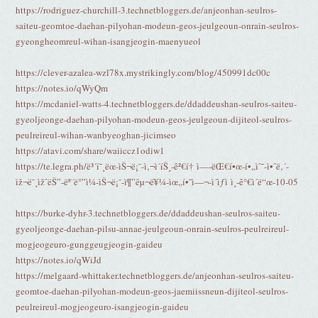
https://rodriguez-churchill-3.technetbloggers.de/anjeonhan-seulros-
saiteu-geomtoe-daehan-pilyohan-modeun-geos-jeulgeoun-onrain-seulros-
gyeongheomreul-wihan-isangjeogin-maenyueol
https://clever-azalea-wzl78x.mystrikingly.com/blog/450991dc00c
https://notes.io/qWyQm
https://mcdaniel-watts-4.technetbloggers.de/ddaddeushan-seulros-saiteu-
gyeoljeonge-daehan-pilyohan-modeun-geos-jeulgeoun-dijiteol-seulros-
peulreireul-wihan-wanbyeoghan-jicimseo
https://atavi.com/share/waiiccz1odiw1
https://te.legra.ph/ë³´í˜¸ëœ-ìŠ¬ë¡¯-ì‚¬ì´íŠ¸-ê²€í† ì—-ëŒ€í•œ-í•„ìˆ˜-ì•ˆë‚´-
ìž¬ë¯¸ìžˆëŠ”-ëª¨ë°”ì¼-ìŠ¬ë¡¯-ì¶”êµ¬ë¥¼-ìœ„í•˜ì—¬-ì´ìƒì ì¸-ê°€ì´ë“œ-10-05
https://burke-dyhr-3.technetbloggers.de/ddaddeushan-seulros-saiteu-
gyeoljeonge-daehan-pilsu-annae-jeulgeoun-onrain-seulros-peulreireul-
mogjeogeuro-gunggeugjeogin-gaideu
https://notes.io/qWiJd
https://melgaard-whittaker.technetbloggers.de/anjeonhan-seulros-saiteu-
geomtoe-daehan-pilyohan-modeun-geos-jaemiissneun-dijiteol-seulros-
peulreireul-mogjeogeuro-isangjeogin-gaideu