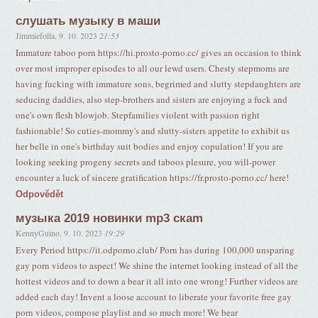
слушать музыку в маши
Jimmiefolla
,
9. 10. 2023
21:53
Immature taboo porn https://hi.prosto-porno.cc/ gives an occasion to think
over most improper episodes to all our lewd users. Chesty stepmoms are
having fucking with immature sons, begrimed and slutty stepdaughters are
seducing daddies, also step-brothers and sisters are enjoying a fuck and
one's own flesh blowjob. Stepfamilies violent with passion right
fashionable! So cuties-mommy's and slutty-sisters appetite to exhibit us
her belle in one's birthday suit bodies and enjoy copulation! If you are
looking seeking progeny secrets and taboos plesure, you will-power
encounter a luck of sincere gratification https://fr.prosto-porno.cc/ here!
Odpovědět
музыка 2019 новинки mp3 скаm
KennyGuino
,
9. 10. 2023
19:29
Every Period https://it.odporno.club/ Porn has during 100,000 unsparing
gay porn videos to aspect! We shine the internet looking instead of all the
hottest videos and to down a bear it all into one wrong! Further videos are
added each day! Invent a loose account to liberate your favorite free gay
porn videos, compose playlist and so much more! We bear