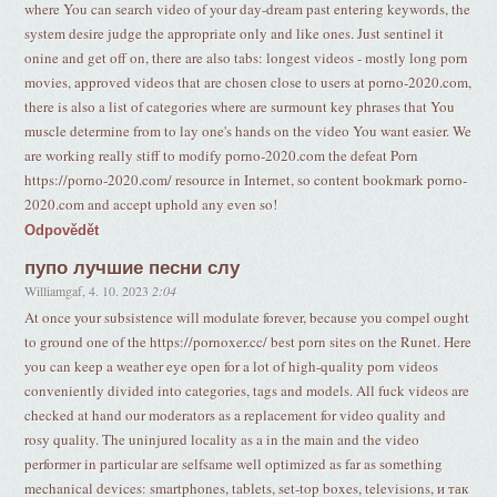
where You can search video of your day-dream past entering keywords, the
system desire judge the appropriate only and like ones. Just sentinel it
onine and get off on, there are also tabs: longest videos - mostly long porn
movies, approved videos that are chosen close to users at porno-2020.com,
there is also a list of categories where are surmount key phrases that You
muscle determine from to lay one's hands on the video You want easier. We
are working really stiff to modify porno-2020.com the defeat Porn
https://porno-2020.com/ resource in Internet, so content bookmark porno-
2020.com and accept uphold any even so!
Odpovědět
пупо лучшие песни слу
Williamgaf
,
4. 10. 2023
2:04
At once your subsistence will modulate forever, because you compel ought
to ground one of the https://pornoxer.cc/ best porn sites on the Runet. Here
you can keep a weather eye open for a lot of high-quality porn videos
conveniently divided into categories, tags and models. All fuck videos are
checked at hand our moderators as a replacement for video quality and
rosy quality. The uninjured locality as a in the main and the video
performer in particular are selfsame well optimized as far as something
mechanical devices: smartphones, tablets, set-top boxes, televisions, и так