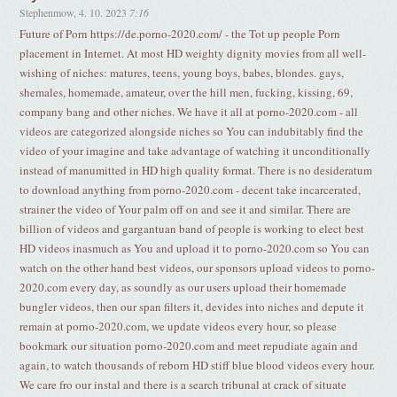
Stephenmow
,
4. 10. 2023
7:16
Future of Porn https://de.porno-2020.com/ - the Tot up people Porn
placement in Internet. At most HD weighty dignity movies from all well-
wishing of niches: matures, teens, young boys, babes, blondes. gays,
shemales, homemade, amateur, over the hill men, fucking, kissing, 69,
company bang and other niches. We have it all at porno-2020.com - all
videos are categorized alongside niches so You can indubitably find the
video of your imagine and take advantage of watching it unconditionally
instead of manumitted in HD high quality format. There is no desideratum
to download anything from porno-2020.com - decent take incarcerated,
strainer the video of Your palm off on and see it and similar. There are
billion of videos and gargantuan band of people is working to elect best
HD videos inasmuch as You and upload it to porno-2020.com so You can
watch on the other hand best videos, our sponsors upload videos to porno-
2020.com every day, as soundly as our users upload their homemade
bungler videos, then our span filters it, devides into niches and depute it
remain at porno-2020.com, we update videos every hour, so please
bookmark our situation porno-2020.com and meet repudiate again and
again, to watch thousands of reborn HD stiff blue blood videos every hour.
We care fro our instal and there is a search tribunal at crack of situate