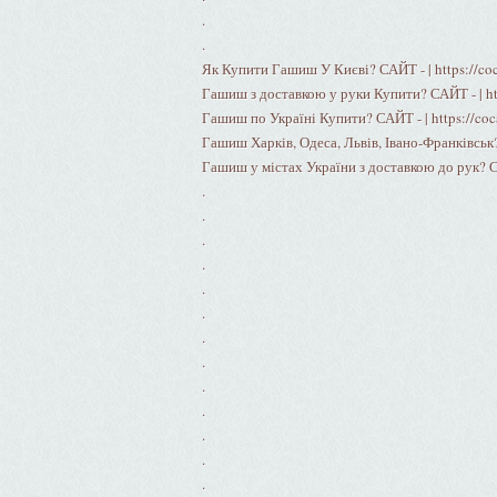
.
.
Як Купити Гашиш У Києві? САЙТ - | https://coc
Гашиш з доставкою у руки Купити? САЙТ - | htt
Гашиш по Україні Купити? САЙТ - | https://coca
Гашиш Харків, Одеса, Львів, Івано-Франківськ? 
Гашиш у містах України з доставкою до рук? САЙ
.
.
.
.
.
.
.
.
.
.
.
.
.