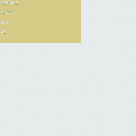
1897432
43575
1539
45