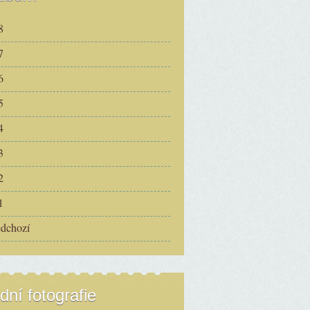
8
7
6
5
4
3
2
1
edchozí
dní fotografie