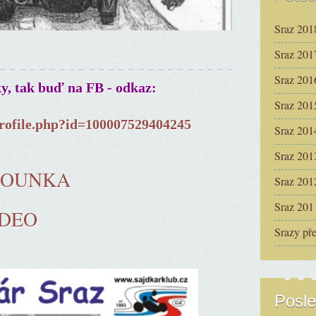
Sraz 201
Sraz 201
Sraz 201
ky, tak buď na FB - odkaz:
Sraz 201
rofile.php?id=100007529404245
Sraz 201
Sraz 201
ČOUNKA
Sraz 201
Sraz 201
IDEO
Srazy př
Posle