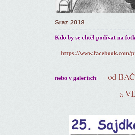
Sraz 2018
Kdo by se chtěl podívat na fot
https://www.facebook.com/p
od BA
:
nebo v galeriích
a V