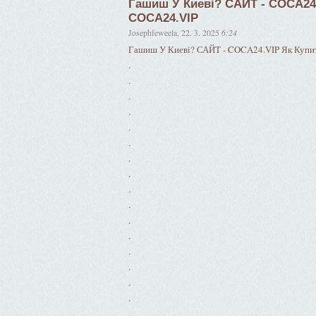
Гашиш У Киеві? САЙТ - COCA24.
COCA24.VIP
Josephfeweela
,
22. 3. 2025
6:24
Гашиш У Киеві? САЙТ - COCA24.VIP Як Купи
.
.
.
.
.
.
.
.
.
.
.
.
.
.
.
.
.