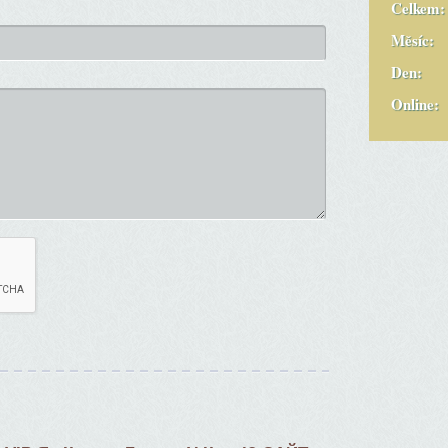
Celkem:
Měsíc:
Den:
Online: