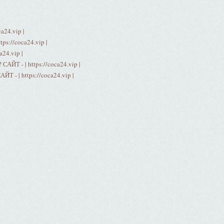
a24.vip |
ps://coca24.vip |
24.vip |
САЙТ - | https://coca24.vip |
Т - | https://coca24.vip |