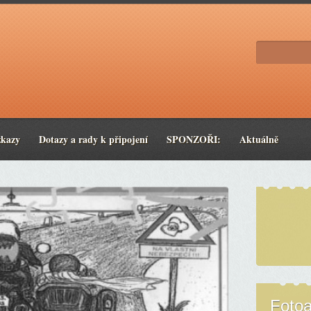
zkazy
Dotazy a rady k připojení
SPONZOŘI:
Aktuálně
Foto