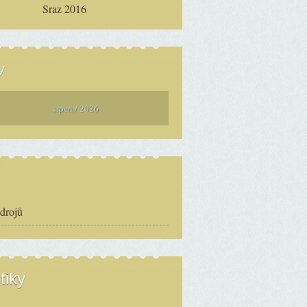
Sraz 2016
v
srpen / 2026
zdrojů
tiky