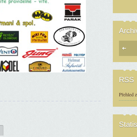
Archi
RSS
Přehled 
Statis