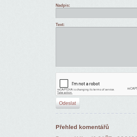
Nadpis:
Text:
Přehled komentářů