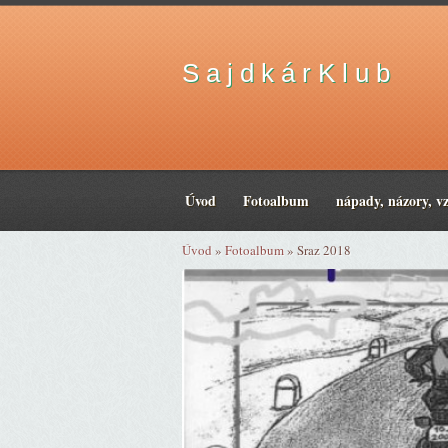
S a j d k á r K l u b
Úvod
Fotoalbum
nápady, názory, v
Úvod
»
Fotoalbum
»
Sraz 2018