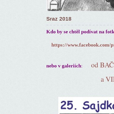
Sraz 2018
Kdo by se chtěl podívat na fot
https://www.facebook.com/p
od BA
:
nebo v galeriích
a V