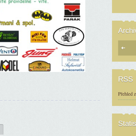
Archi
RSS
Přehled 
Statis