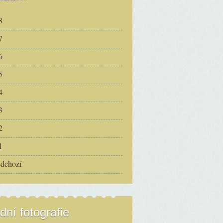
8
7
6
5
4
3
2
1
edchozí
dní fotografie