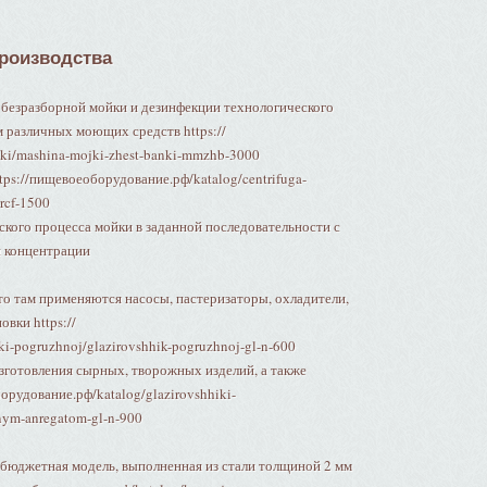
роизводства
 безразборной мойки и дезинфекции технологического
 различных моющих средств https://
ki/mashina-mojki-zhest-banki-mmzhb-3000
tps://пищевоеоборудование.рф/katalog/centrifuga-
-rcf-1500
ского процесса мойки в заданной последовательности с
 концентрации
о там применяются насосы, пастеризаторы, охладители,
вки https://
i-pogruzhnoj/glazirovshhik-pogruzhnoj-gl-n-600
изготовления сырных, творожных изделий, а также
орудование.рф/katalog/glazirovshhiki-
lnym-anregatom-gl-n-900
 бюджетная модель, выполненная из стали толщиной 2 мм