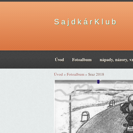
S a j d k á r K l u b
Úvod
Fotoalbum
nápady, názory, v
Úvod
»
Fotoalbum
»
Sraz 2018