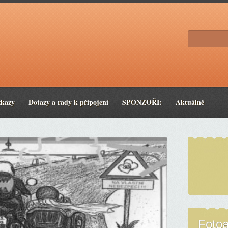
zkazy
Dotazy a rady k připojení
SPONZOŘI:
Aktuálně
Foto