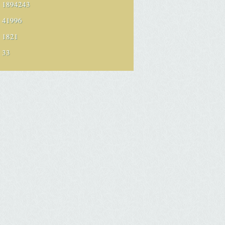
1894243
41996
1821
33