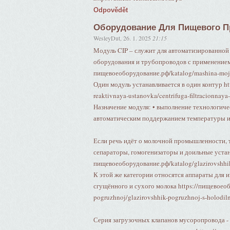
Odpovědět
Оборудование Для Пищевого П
WesleyDut
,
26. 1. 2025
21:15
Модуль CIP – служит для автоматизированной
оборудования и трубопроводов с применением
пищевоеоборудование.рф/katalog/mashina-moj
Один модуль устанавливается в один контур ht
reaktivnaya-ustanovka/centrifuga-filtracionnaya
Назначение модуля: • выполнение технологиче
автоматическим поддержанием температуры и
Если речь идёт о молочной промышленности, т
сепараторы, гомогенизаторы и доильные устано
пищевоеоборудование.рф/katalog/glazirovshhik
К этой же категории относятся аппараты для 
сгущённого и сухого молока https://пищевоеоб
pogruzhnoj/glazirovshhik-pogruzhnoj-s-holodi
Серия загрузочных клапанов мусоропровода -