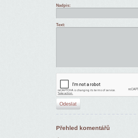
Nadpis:
Text:
Přehled komentářů