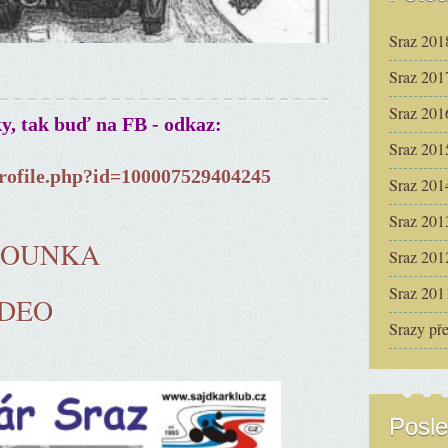
Sraz 201
Sraz 201
Sraz 201
ky, tak buď na FB - odkaz:
Sraz 201
rofile.php?id=100007529404245
Sraz 201
Sraz 201
ČOUNKA
Sraz 201
Sraz 201
IDEO
Srazy př
Posle