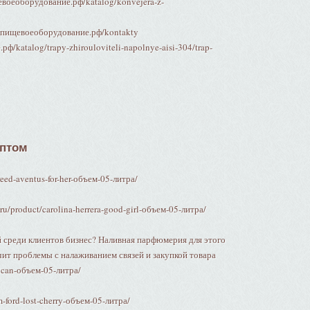
евоеоборудование.рф/katalog/konvejera-z-
//пищевоеоборудование.рф/kontakty
ф/katalog/trapy-zhirouloviteli-napolnye-aisi-304/trap-
Оптом
reed-aventus-for-her-объем-05-литра/
/product/carolina-herrera-good-girl-объем-05-литра/
 среди клиентов бизнес? Наливная парфюмерия для этого
чит проблемы с налаживанием связей и закупкой товара
rican-объем-05-литра/
m-ford-lost-cherry-объем-05-литра/