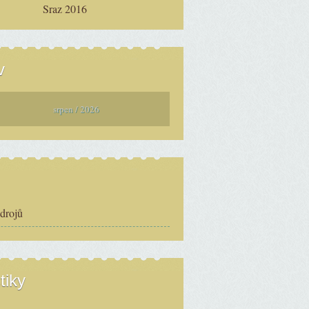
Sraz 2016
v
srpen / 2026
zdrojů
tiky