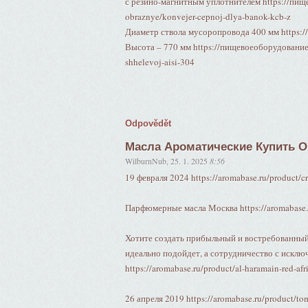
с резино-магнитным уплотнителем https://пищ
obraznye/konvejer-cepnoj-dlya-banok-kcb-z
Диаметр ствола мусоропровода 400 мм https:
Высота – 770 мм https://пищевоеоборудование.р
shhelevoj-aisi-304
Odpovědět
Масла Ароматические Купить 
WilburnNub
,
25. 1. 2025
8:56
19 февраля 2024 https://aromabase.ru/product/c
Парфюмерные масла Москва https://aromabase.ru
Хотите создать прибыльный и востребованный
идеально подойдет, а сотрудничество с исклю
https://aromabase.ru/product/al-haramain-red-af
26 апреля 2019 https://aromabase.ru/product/to