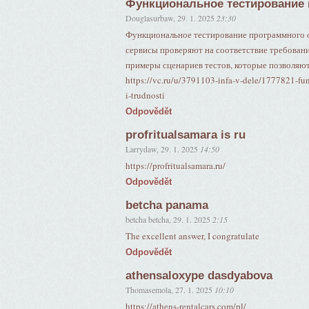
Функциональное тестирование 
Douglasurbaw
,
29. 1. 2025
23:30
Функциональное тестирование программного о
сервисы проверяют на соответствие требовани
примеры сценариев тестов, которые позволяю
https://vc.ru/u/3791103-infa-v-dele/1777821-fun
i-trudnosti
Odpovědět
profritualsamara is ru
Larrydaw
,
29. 1. 2025
14:50
https://profritualsamara.ru/
Odpovědět
betcha panama
betcha betcha
,
29. 1. 2025
2:15
The excellent answer, I congratulate
Odpovědět
athensaloxype dasdyabova
Thomasemola
,
27. 1. 2025
10:10
https://athens-rentalcars.com/pl/