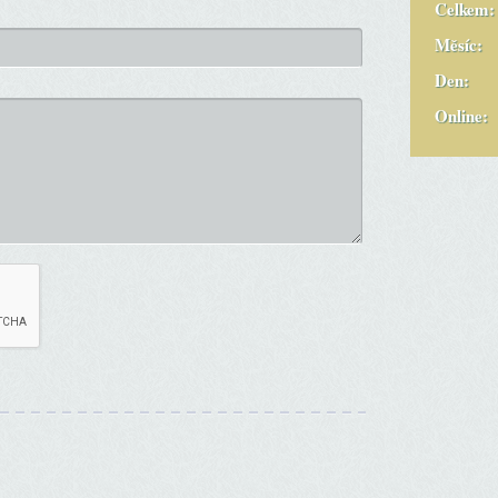
Celkem:
Měsíc:
Den:
Online: