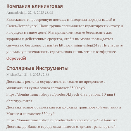
Компания клининговая
Armandoelulp
,
22. 4. 2025
13:08
Разыскиваете проверенную помощь в наведении порядка вашей в
Санкт-Петербурге? Наша группа специалистов гарантирует чистоту и
и порядок в вашем доме! Мы применяем только безопасные для
здоровья и действенные средства, чтобы вы могли наслаждаться
свежестью без хлопот. Тапайте https://klining-uslugi24.ru Не упустите
уникальную возможность сделать свою жизнь легче и комфортнее.
Odpovědět
Столярные Инструменты
MichaelRef
,
21. 4. 2025
12:38
Доставка в регионы осуществляется только по предоплате ,
минимальная сумма заказа составляет 3500 руб
https://dominstrumentshop.ru/product/klyuch-dlya-patrona-10-mm-t-
obraznyy-matrix
Доставка товара осуществляется до склада транспортной компании в
Москве и составляет 350 руб
https://dominstrumentshop.ru/product/adapter-rezbovoy-58-14-matrix
Доставка до Вашего города оплачивается отдельно транспортной