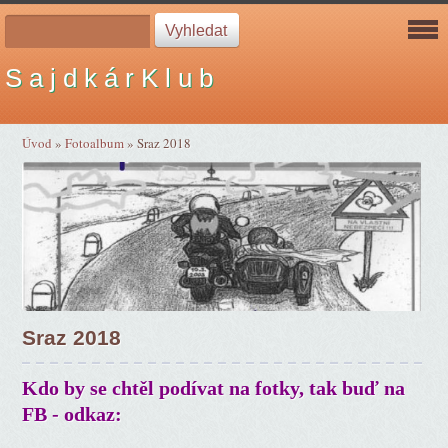
S a j d k á r K l u b
Úvod
»
Fotoalbum
»
Sraz 2018
Sraz 2018
Kdo by se chtěl podívat na fotky, tak buď na
FB - odkaz: