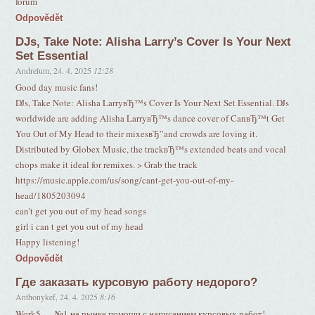
forum
Odpovědět
DJs, Take Note: Alisha Larry’s Cover Is Your Next
Set Essential
Andrelum
,
24. 4. 2025
12:28
Good day music fans!
DJs, Take Note: Alisha LarryвЂ™s Cover Is Your Next Set Essential. DJs
worldwide are adding Alisha LarryвЂ™s dance cover of CanвЂ™t Get
You Out of My Head to their mixesвЂ”and crowds are loving it.
Distributed by Globex Music, the trackвЂ™s extended beats and vocal
chops make it ideal for remixes. > Grab the track
https://music.apple.com/us/song/cant-get-you-out-of-my-
head/1805203094
can't get you out of my head songs
girl i can t get you out of my head
Happy listening!
Odpovědět
Где заказать курсовую работу недорого?
Anthonykef
,
24. 4. 2025
8:16
Work5 — №1 на рынке помощи с написанием курсовых работ!