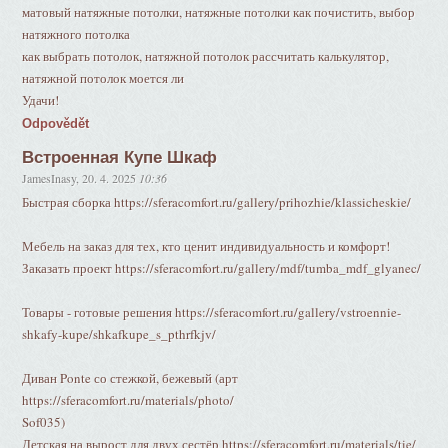
матовый натяжные потолки, натяжные потолки как почистить, выбор
натяжного потолка
как выбрать потолок, натяжной потолок рассчитать калькулятор,
натяжной потолок моется ли
Удачи!
Odpovědět
Встроенная Купе Шкаф
JamesInasy
,
20. 4. 2025
10:36
Быстрая сборка https://sferacomfort.ru/gallery/prihozhie/klassicheskie/
Мебель на заказ для тех, кто ценит индивидуальность и комфорт!
Заказать проект https://sferacomfort.ru/gallery/mdf/tumba_mdf_glyanec/
Товары - готовые решения https://sferacomfort.ru/gallery/vstroennie-
shkafy-kupe/shkafkupe_s_pthrfkjv/
Диван Ponte со стежкой, бежевый (арт
https://sferacomfort.ru/materials/photo/
Sof035)
Детская на вырост для двух сестёр https://sferacomfort.ru/materials/tie/