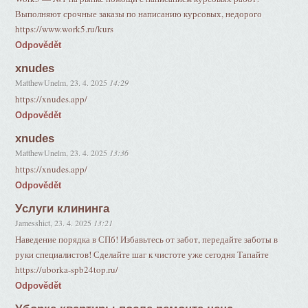
Выполняют срочные заказы по написанию курсовых, недорого
https://www.work5.ru/kurs
Odpovědět
xnudes
MatthewUnelm
,
23. 4. 2025
14:29
https://xnudes.app/
Odpovědět
xnudes
MatthewUnelm
,
23. 4. 2025
13:36
https://xnudes.app/
Odpovědět
Услуги клининга
Jamesshict
,
23. 4. 2025
13:21
Наведение порядка в СПб! Избавьтесь от забот, передайте заботы в
руки специалистов! Сделайте шаг к чистоте уже сегодня Тапайте
https://uborka-spb24top.ru/
Odpovědět