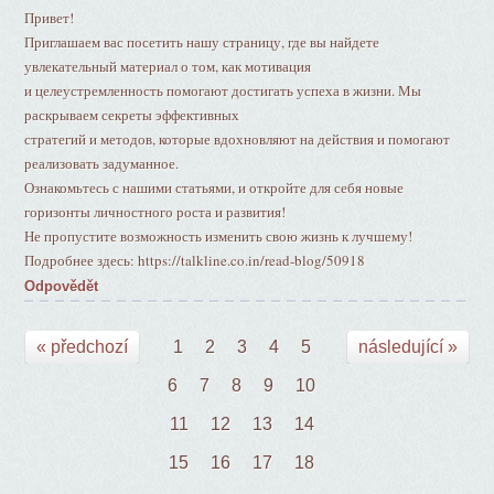
Привет!
Приглашаем вас посетить нашу страницу, где вы найдете
увлекательный материал о том, как мотивация
и целеустремленность помогают достигать успеха в жизни. Мы
раскрываем секреты эффективных
стратегий и методов, которые вдохновляют на действия и помогают
реализовать задуманное.
Ознакомьтесь с нашими статьями, и откройте для себя новые
горизонты личностного роста и развития!
Не пропустите возможность изменить свою жизнь к лучшему!
Подробнее здесь: https://talkline.co.in/read-blog/50918
Odpovědět
« předchozí
1
2
3
4
5
následující »
6
7
8
9
10
11
12
13
14
15
16
17
18