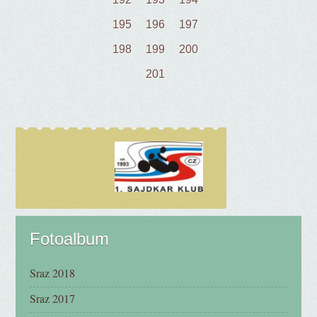
195
196
197
198
199
200
201
Fotoalbum
Sraz 2018
Sraz 2017