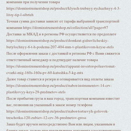
компании при получении товара
https://dominstrumentshop.ru/product/klyuch-trubnyy-rychazhnyy-4-3-
litoy-tip-l-sibrteh
Точная сумма доставки зависит от тарифа выбранной транспортной
компании https://dominstrumentshop.ru/collection/all?page=97
Доставка за МКАД и в регионы РФ осуществляется по предоплате
https://dominstrumentshop.ru/product/domkrat-gidravlicheskiy-
butylochnyy-6-t-h-podema-207-404-mm-v-plastikovom-keyse-stels
После оформления заказа с доставкой в регионы РФ с Вами свяжется
ответственный менеджер и подтвердит наличие товара
https://dominstrumentshop.ru/product/apparat-invertor-poluavtomat-
cvarki-mig-160s-160a-pv-60-katushka-5-kg-mtx
Далее товар ставится в резерв и оговаривается вид оплаты заказа
https://dominstrumentshop.ru/product/nabor-instrumentov-14-crv-
plastikovyy-keys-29-predmetov-stels
После прибытия груза в ваш город, транспортная компания известит
вас, позвонив на указанный в заказе номер телефона
https://dominstrumentshop.ru/product/nabor-tortsevyh-golovok-
treschotka-120-zubiev-12-crv-36-predmetov-gross
Заказ будет вручен непосредственно Вам или лицам, указанным в
бланке заказа, только при предъявлении документа удостоверяющего