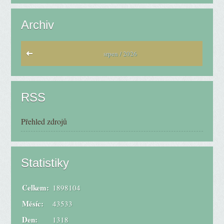
Archiv
srpen / 2026
RSS
Přehled zdrojů
Statistiky
Celkem:
1898104
Měsíc:
43533
Den:
1318