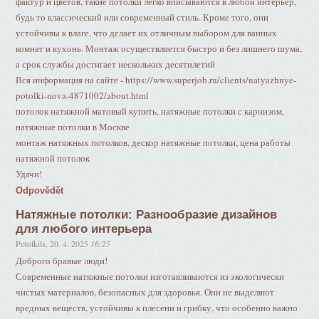
фактур и цветов, такие потолки легко вписываются в любой интерьер,
будь то классический или современный стиль. Кроме того, они
устойчивы к влаге, что делает их отличным выбором для ванных
комнат и кухонь. Монтаж осуществляется быстро и без лишнего шума,
а срок службы достигает нескольких десятилетий
Вся информация на сайте - https://www.superjob.ru/clients/natyazhnye-
potolki-nova-4871002/about.html
потолок натяжной матовый купить, натяжные потолки с карнизом,
натяжные потолки в Москве
монтаж натяжных потолков, дескор натяжные потолки, цена работы
натяжной потолок
Удачи!
Odpovědět
Натяжные потолки: Разнообразие дизайнов
для любого интерьера
Potolkils
,
20. 4. 2025
16:25
Доброго бравые люди!
Современные натяжные потолки изготавливаются из экологически
чистых материалов, безопасных для здоровья. Они не выделяют
вредных веществ, устойчивы к плесени и грибку, что особенно важно