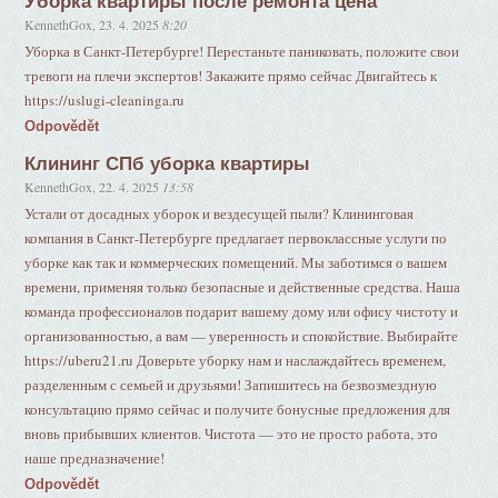
Уборка квартиры после ремонта цена
KennethGox
,
23. 4. 2025
8:20
Уборка в Санкт-Петербурге! Перестаньте паниковать, положите свои
тревоги на плечи экспертов! Закажите прямо сейчас Двигайтесь к
https://uslugi-cleaninga.ru
Odpovědět
Клининг СПб уборка квартиры
KennethGox
,
22. 4. 2025
13:58
Устали от досадных уборок и вездесущей пыли? Клининговая
компания в Санкт-Петербурге предлагает первоклассные услуги по
уборке как так и коммерческих помещений. Мы заботимся о вашем
времени, применяя только безопасные и действенные средства. Наша
команда профессионалов подарит вашему дому или офису чистоту и
организованностью, а вам — уверенность и спокойствие. Выбирайте
https://uberu21.ru Доверьте уборку нам и наслаждайтесь временем,
разделенным с семьей и друзьями! Запишитесь на безвозмездную
консультацию прямо сейчас и получите бонусные предложения для
вновь прибывших клиентов. Чистота — это не просто работа, это
наше предназначение!
Odpovědět