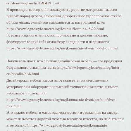
eri/stenovie-paneli/?PAGEN_1=4
В производстве изделий используются дорогие материалы: массив
ценных пород дерева, алюминий, декоративное ударопрочное стекло,
обивка мягких элементов выполняется из натуральной кожи
https://www.legnostyle.ru/catalog/lestnici/lestnica-l8-22.html
Готовые изделия отличаются прочностью и долговечностью,
формируют вокруг себя атмосферу солидности и надежности
https://www.legnostyle.ru/catalog/mejkomnatnie-dveri/model-o3.html
Покупатель знает, что элитная дизайнерская мебель — это продукция
безусловного стиля и качества https://www.legnostyle.ru/catalog/inter-
eri/potolki/pt-8.html
Дизайнерская мебель класса изготавливается из качественных
материалов на оборудовании высокой точности и качества, и имеет
небольшое число копий
https://www.legnostyle.ru/catalog/mejkomnatnie-dveri/perfetto/dver-
p27.html
Это важно: мебель, в массовом количестве изготовленная на заводе,
может называться дорогой мебелью высокого качества, но не быть при
этом элитной https://www.legnostyle.ru/catalog/mejkomnatnie-