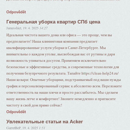
Odpovědět
Генеральная уборка квартир СПб цена
Jamesshict
,
19. 4. 2025
14:27
Идеальная чистота вашего дома или офиса — это проще, чем вы
предполагаете! Наша клининговая компания предлагает
квалифицированные услуги уборки в Санкт-Петербурге. Мы
внимательны о каждом уголке, высвобождая вас от рутины и даря
возможность упиваться досугом. Применяем исключительно
безопасные и эффективные средства, и современные технологии для
получения безупречного результата. Тапайте https://clean-help24.ru/
Наши козыри: Опытные уборщики, подстраиваемый под ваши нужды
график и персонализированный сервис к абсолютно всем. Переложите
ответственность на наши плечи и просто расслабьтесь. Мы сделаем
вашу жизнь легче и комфортнее! Звоните немедленно и пригласите
чистоту в свой дом прямо сейчас!
Odpovědět
Увлекательные статьи на Acker
GarretBeP
,
19. 4. 2025
1:51