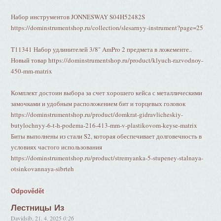
Набор инструментов JONNESWAY S04H52482S
https://dominstrumentshop.ru/collection/slesarnyy-instrument?page=25
T11341 Набор удлинителей 3/8" AmPro 2 предмета в ложементе..
Новый товар https://dominstrumentshop.ru/product/klyuch-razvodnoy-
450-mm-matrix
Комплект достоин выбора за счет хорошего кейса с металлическими
замочками и удобным расположением бит и торцевых головок
https://dominstrumentshop.ru/product/domkrat-gidravlicheskiy-
butylochnyy-6-t-h-podema-216-413-mm-v-plastikovom-keyse-matrix
Биты выполнены из стали S2, которая обеспечивает долговечность в
условиях частого использования
https://dominstrumentshop.ru/product/stremyanka-5-stupeney-stalnaya-
otsinkovannaya-sibrteh
Odpovědět
Лестницы Из
Davidsib
,
21. 4. 2025
0:26