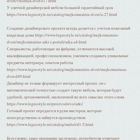
dveri/vhodnaa-dver-e17.html
У элитной дизайнерской мебели большой гарантийный срок
https://www.legnostyle.ru/catalog/mejkomnatnie-dveri/a-27.html
Создание дизайнерского проекта всегда делается с учетом пожеланий
владельца дома https://www.legnostyle.ru/catalog/mejkomnatnie-
dveri/mejkomnatnie-arki-i-portali/arka-a4.html
Специалисты, работающие на фабрике, отличаются высокой
квалификацией, профессионализмом, умением создавать уникальные
предметы интерьера, опытом работы
https://www.legnostyle.ru/catalog/mejkomnatnie-dveri/mejkomnatnaa-
dver-d49.html
Дизайнер не только формирует интересный проект, он с
математической точностью создает такую мебель, которая будет
удобной, эргономичной, экологичной во всех смыслах этого слова
https://www.legnostyle.ru/proizvodstvo/arki/
Готовый проект передается в руки мастеров, которые
непосредственно и займутся производством
https://www.legnostyle.ru/catalog/mebel/d1-5.html
Безусловно, такое признание заслужено, потребители отмечают