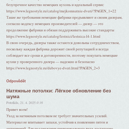
безупречное качество немецких кухонь и идеальный сервис
https://www.legnostyle.ru/catalog/mejkomnatnie-dveri/?PAGEN_1=22
Такие же требования немецкие фабрики предъявляют и своим дилерам,
согласно кодексу немецких производителей — дилер — это
продолжение фабрики и обязан поддерживать высокие стандарты
https://www.legnostyle.ru/catalog/lestnici/lestnica-l4-1.html
В свою очередь, дилеры также остаются довольны сотрудничеством,
поскольку каждая фабрика дорожит своей репутацией и всегда
соблюдает все сроки и договоренности, поэтому покупать немецкие
кухни у проверенного дилера — надежно и безопасно
https://www.legnostyle.ru/dubovye-dveri.html?PAGEN_2=3
Odpovědět
Натяжные потолки: Лёгкое обновление без
шума
Potolkils
,
21. 4. 2025
0:16
Привет всем!
Уход за натяжным потолком не требует значительных усилий.
Материал не впитывает запахи, устойчив к появлению пятен и
загрязнений. Для поддержания первоначального вида достаточно