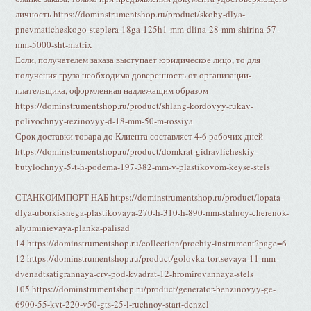
личность https://dominstrumentshop.ru/product/skoby-dlya-
pnevmaticheskogo-steplera-18ga-125h1-mm-dlina-28-mm-shirina-57-
mm-5000-sht-matrix
Если, получателем заказа выступает юридическое лицо, то для
получения груза необходима доверенность от организации-
плательщика, оформленная надлежащим образом
https://dominstrumentshop.ru/product/shlang-kordovyy-rukav-
polivochnyy-rezinovyy-d-18-mm-50-m-rossiya
Срок доставки товара до Клиента составляет 4-6 рабочих дней
https://dominstrumentshop.ru/product/domkrat-gidravlicheskiy-
butylochnyy-5-t-h-podema-197-382-mm-v-plastikovom-keyse-stels
СТАНКОИМПОРТ НАБ https://dominstrumentshop.ru/product/lopata-
dlya-uborki-snega-plastikovaya-270-h-310-h-890-mm-stalnoy-cherenok-
alyuminievaya-planka-palisad
14 https://dominstrumentshop.ru/collection/prochiy-instrument?page=6
12 https://dominstrumentshop.ru/product/golovka-tortsevaya-11-mm-
dvenadtsatigrannaya-crv-pod-kvadrat-12-hromirovannaya-stels
105 https://dominstrumentshop.ru/product/generator-benzinovyy-ge-
6900-55-kvt-220-v50-gts-25-l-ruchnoy-start-denzel