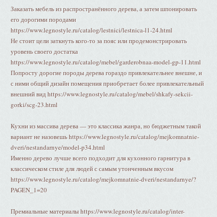
Заказать мебель из распространённого дерева, а затем шпонировать
его дорогими породами
https://www.legnostyle.ru/catalog/lestnici/lestnica-l1-24.html
Не стоит цели заткнуть кого-то за пояс или продемонстрировать
уровень своего достатка
https://www.legnostyle.ru/catalog/mebel/garderobnaa-model-gp-11.html
Попросту дорогие породы дерева гораздо привлекательнее внешне, и
с ними общий дизайн помещения приобретает более привлекательный
внешний вид https://www.legnostyle.ru/catalog/mebel/shkafy-sekcii-
gorki/scg-23.html
Кухни из массива дерева — это классика жанра, но бюджетным такой
вариант не назовешь https://www.legnostyle.ru/catalog/mejkomnatnie-
dveri/nestandarnye/model-p34.html
Именно дерево лучше всего подходит для кухонного гарнитура в
классическом стиле для людей с самым утонченным вкусом
https://www.legnostyle.ru/catalog/mejkomnatnie-dveri/nestandarnye/?
PAGEN_1=20
Премиальные материалы https://www.legnostyle.ru/catalog/inter-