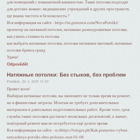
для помещений с повышенной влажностью. Такие потолки подходят
для детских комнат, медицинских учреждений и других пространств,
где важна чистота и безопасность.?
Вся информация на сайте - https://ru.pinterest.com/NovaPotolki/
проектор на натяжной потолок, натяжные разноуровневые потолки,
как узнать стоимость потолка
как выбрать натяжные потолки, потолки натяжные матовый, натяжные
потолки брянск гранд
Удачи!
Odpovědět
Натяжные потолки: Без стыков, без проблем
Potolkils
,
20. 4. 2025
15:50
Привет всем!
Выбирая натяжные потолки, вы экономите не только время на ремонт,
но и финансовые затраты. Монтаж не требует дополнительных
материалов и длительных подготовительных работ. Кроме того, срок
службы таких потолков достигает нескольких десятилетий, а значит,
повторный ремонт вам не потребуется ещё долгое время.
Вся информация на сайте - п»їhttps://telegra.ph/Kak-gramotno-vybrat-
natyazhnye-potolki-ehto-polezno-znat-01-08