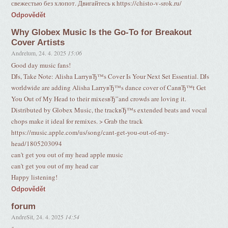
свежестью без хлопот. Двигайтесь к https://chisto-v-srok.ru/
Odpovědět
Why Globex Music Is the Go-To for Breakout
Cover Artists
Andrelum
,
24. 4. 2025
15:06
Good day music fans!
DJs, Take Note: Alisha LarryвЂ™s Cover Is Your Next Set Essential. DJs
worldwide are adding Alisha LarryвЂ™s dance cover of CanвЂ™t Get
You Out of My Head to their mixesвЂ”and crowds are loving it.
Distributed by Globex Music, the trackвЂ™s extended beats and vocal
chops make it ideal for remixes. > Grab the track
https://music.apple.com/us/song/cant-get-you-out-of-my-
head/1805203094
can't get you out of my head apple music
can't get you out of my head car
Happy listening!
Odpovědět
forum
AndreSit
,
24. 4. 2025
14:54