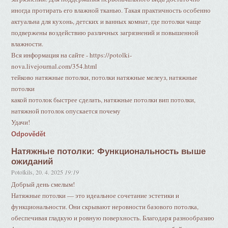
иногда протирать его влажной тканью. Такая практичность особенно
актуальна для кухонь, детских и ванных комнат, где потолки чаще
подвержены воздействию различных загрязнений и повышенной
влажности.
Вся информация на сайте - https://potolki-
nova.livejournal.com/354.html
тейково натяжные потолки, потолки натяжные мелеуз, натяжные
потолки
какой потолок быстрее сделать, натяжные потолки вип потолки,
натяжной потолок опускается почему
Удачи!
Odpovědět
Натяжные потолки: Функциональность выше
ожиданий
Potolkils
,
20. 4. 2025
19:19
Добрый день смелым!
Натяжные потолки — это идеальное сочетание эстетики и
функциональности. Они скрывают неровности базового потолка,
обеспечивая гладкую и ровную поверхность. Благодаря разнообразию