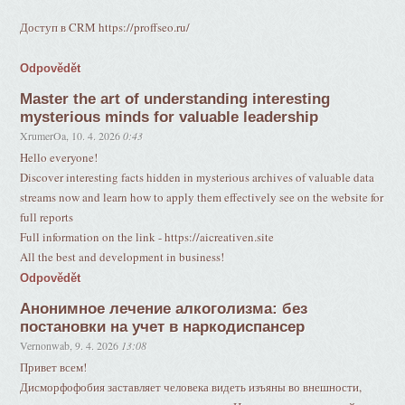
Доступ в CRM https://proffseo.ru/
Odpovědět
Master the art of understanding interesting
mysterious minds for valuable leadership
XrumerOa
,
10. 4. 2026
0:43
Hello everyone!
Discover interesting facts hidden in mysterious archives of valuable data
streams now and learn how to apply them effectively see on the website for
full reports
Full information on the link - https://aicreativen.site
All the best and development in business!
Odpovědět
Анонимное лечение алкоголизма: без
постановки на учет в наркодиспансер
Vernonwab
,
9. 4. 2026
13:08
Привет всем!
Дисморфофобия заставляет человека видеть изъяны во внешности,