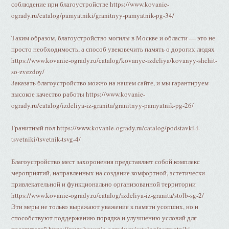
соблюдение при благоустройстве https://www.kovanie-
ogrady.ru/catalog/pamyatniki/granitnyy-pamyatnik-pg-34/
Таким образом, благоустройство могилы в Москве и области — это не
просто необходимость, а способ увековечить память о дорогих людях
https://www.kovanie-ogrady.ru/catalog/kovanye-izdeliya/kovanyy-shchit-
so-zvezdoy/
Заказать благоустройство можно на нашем сайте, и мы гарантируем
высокое качество работы https://www.kovanie-
ogrady.ru/catalog/izdeliya-iz-granita/granitnyy-pamyatnik-pg-26/
Гранитный пол https://www.kovanie-ogrady.ru/catalog/podstavki-i-
tsvetniki/tsvetnik-tsvg-4/
Благоустройство мест захоронения представляет собой комплекс
мероприятий, направленных на создание комфортной, эстетически
привлекательной и функционально организованной территории
https://www.kovanie-ogrady.ru/catalog/izdeliya-iz-granita/stolb-sg-2/
Эти меры не только выражают уважение к памяти усопших, но и
способствуют поддержанию порядка и улучшению условий для