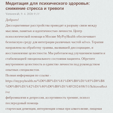
Медитация для психического здоровья:
снижение стресса и тревоги
Vernonwab
,
9. 4. 2026
9:13
Доброго!
Диссоциативные расстройства приводят к разрыву связи между
мыслями, памятью и идентичностью личности. Центр
психологической помощи в Москве MyPsyHealth обеспечивает
безопасную среду для интеграции различных частей selves. Терапия
направлена на обработку травмы, вызвавшей диссоциацию, и
восстановление целостности. Мы работаем над улучшением памяти и
стабилизацией эмоционального состояния пациента. Обретите
внутреннюю целостность и единство личности под руководством
опытных специалистов.
Полная информация по ссылке -
https://mypsyhealth.ru/%D0%BF%D1%81%D0%B8%D1%85%D0%B8
%D0%B0%D1%82%D1%80%D0%B8%D1%8F/2024/08/31/Schizoaffect
ive
фибромиалгия и депрессия, ассертивность тренинг, психоз
послеродовый помощь
старческая деменция, интервенция семьи при алкоголизме, пищевая