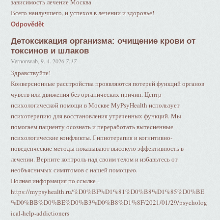
зависимость лечение Москва
Всего наилучшего, и успехов в лечении и здоровье!
Odpovědět
Детоксикация организма: очищение крови от
токсинов и шлаков
Vernonwab
,
9. 4. 2026
7:17
Здравствуйте!
Конверсионные расстройства проявляются потерей функций органов
чувств или движения без органических причин. Центр
психологической помощи в Москве MyPsyHealth использует
психотерапию для восстановления утраченных функций. Мы
помогаем пациенту осознать и переработать вытесненные
психологические конфликты. Гипнотерапия и когнитивно-
поведенческие методы показывают высокую эффективность в
лечении. Верните контроль над своим телом и избавьтесь от
необъяснимых симптомов с нашей помощью.
Полная информация по ссылке -
https://mypsyhealth.ru/%D0%BF%D1%81%D0%B8%D1%85%D0%BE
%D0%BB%D0%BE%D0%B3%D0%B8%D1%8F/2021/01/29/psycholog
ical-help-addictioners