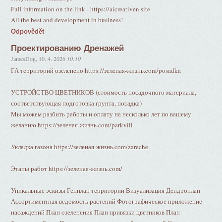
Full information on the link - https://aicreativen.site
All the best and development in business!
Odpovědět
Проектированию Дренажей
JamesDog
,
10. 4. 2026
10:10
ГА территорий озеленено https://зеленая-жизнь.com/posadka
УСТРОЙСТВО ЦВЕТНИКОВ (стоимость посадочного материала,
соответствующая подготовка грунта, посадка)
Мы можем разбить работы и оплату на несколько лет по вашему
желанию https://зеленая-жизнь.com/parkvill
Укладка газона https://зеленая-жизнь.com/zareche
Этапы работ https://зеленая-жизнь.com/
Уникальные эскизы Генплан территории Визуализация Дендроплан
Ассортиментная ведомость растений Фотографическое приложение
насаждений План озеленения План привязки цветников План