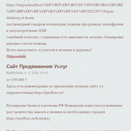
https://mypsyhealth.ru/%D0%BD%D0%B0%D1%80%D0%BA%D0%BE
%D0%BB%D0%BE%D0%B3%D0%B8%D1%8F/2022/07/19/quit-
drinking-at-home
постковидный синдром психиатрия, помощь при разводе, шизофрения
и злоупотребление ПАВ
семейный психолог, социальная сеть зависимость лечение, блокировка
игровых счетов помощь
Всего наилучшего, и успехов в лечении и здоровье!
Odpovědět
Сайт Продвижения Услуг
BuddyDum
,
8. 4. 2026
19:48
от 150 000 ?
Здесь есть рекомендации по присвоению региона сайту от
первоисточника https://proffseo.ru/
Расширение бизнеса в регионы РФ Повышение известности компании,
рост количества заказов и звонков из необходимых городов
https://proffseo.ru/kontakty