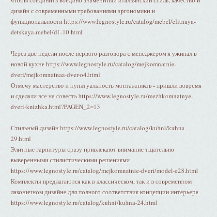
чтобы соединить воедино знаменитый итальянский стиль, качество и
дизайн с современными требованиями эргономики и
функциональности https://www.legnostyle.ru/catalog/mebel/elitnaya-
detskaya-mebel/d1-10.html
Через две недели после первого разговора с менеджером я ужинал в
новой кухне https://www.legnostyle.ru/catalog/mejkomnatnie-
dveri/mejkomnatnaa-dver-o4.html
Отмечу мастерство и пунктуальность монтажников - пришли вовремя
и сделали все на совесть https://www.legnostyle.ru/mezhkomnatnye-
dveri-knizhka.html?PAGEN_2=13
Стильный дизайн https://www.legnostyle.ru/catalog/kuhni/kuhna-
29.html
Элитные гарнитуры сразу привлекают внимание тщательно
выверенными стилистическими решениями
https://www.legnostyle.ru/catalog/mejkomnatnie-dveri/model-e28.html
Комплекты предлагаются как в классическом, так и в современном
лаконичном дизайне для полного соответствия концепции интерьера
https://www.legnostyle.ru/catalog/kuhni/kuhna-24.html