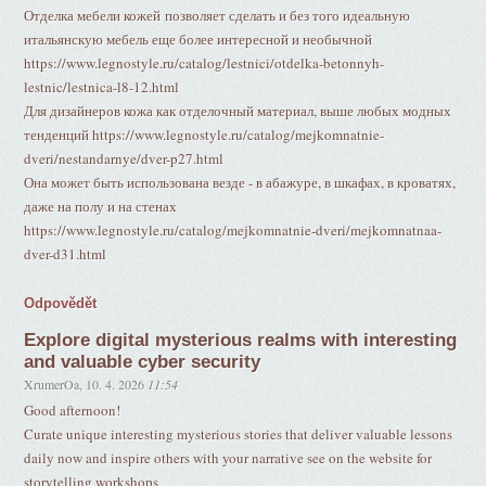
Отделка мебели кожей позволяет сделать и без того идеальную
итальянскую мебель еще более интересной и необычной
https://www.legnostyle.ru/catalog/lestnici/otdelka-betonnyh-
lestnic/lestnica-l8-12.html
Для дизайнеров кожа как отделочный материал, выше любых модных
тенденций https://www.legnostyle.ru/catalog/mejkomnatnie-
dveri/nestandarnye/dver-p27.html
Она может быть использована везде - в абажуре, в шкафах, в кроватях,
даже на полу и на стенах
https://www.legnostyle.ru/catalog/mejkomnatnie-dveri/mejkomnatnaa-
dver-d31.html
Odpovědět
Explore digital mysterious realms with interesting
and valuable cyber security
XrumerOa
,
10. 4. 2026
11:54
Good afternoon!
Curate unique interesting mysterious stories that deliver valuable lessons
daily now and inspire others with your narrative see on the website for
storytelling workshops