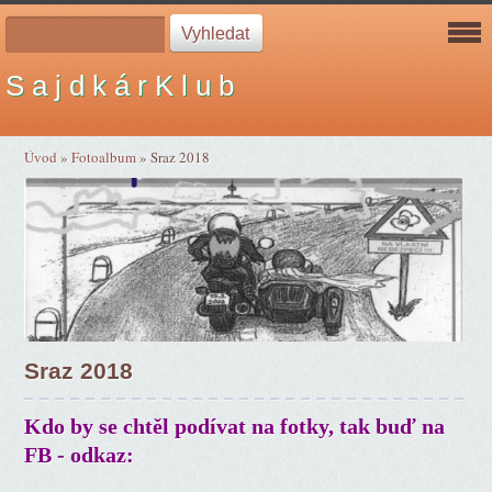
S a j d k á r K l u b
Úvod
»
Fotoalbum
»
Sraz 2018
Sraz 2018
Kdo by se chtěl podívat na fotky, tak buď na
FB - odkaz: