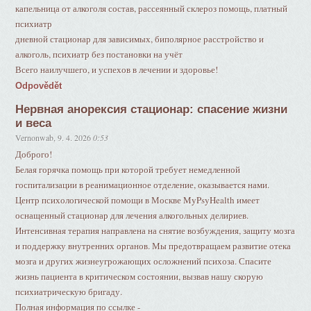
капельница от алкоголя состав, рассеянный склероз помощь, платный
психиатр
дневной стационар для зависимых, биполярное расстройство и
алкоголь, психиатр без постановки на учёт
Всего наилучшего, и успехов в лечении и здоровье!
Odpovědět
Нервная анорексия стационар: спасение жизни
и веса
Vernonwab
,
9. 4. 2026
0:53
Доброго!
Белая горячка помощь при которой требует немедленной
госпитализации в реанимационное отделение, оказывается нами.
Центр психологической помощи в Москве MyPsyHealth имеет
оснащенный стационар для лечения алкогольных делириев.
Интенсивная терапия направлена на снятие возбуждения, защиту мозга
и поддержку внутренних органов. Мы предотвращаем развитие отека
мозга и других жизнеугрожающих осложнений психоза. Спасите
жизнь пациента в критическом состоянии, вызвав нашу скорую
психиатрическую бригаду.
Полная информация по ссылке -