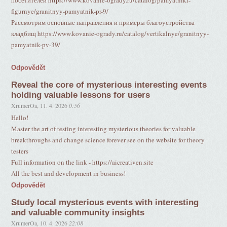
посетителей https://www.kovanie-ogrady.ru/catalog/pamyatniki-
figurnye/granitnyy-pamyatnik-pr-9/
Рассмотрим основные направления и примеры благоустройства
кладбищ https://www.kovanie-ogrady.ru/catalog/vertikalnye/granitnyy-
pamyatnik-pv-39/
Odpovědět
Reveal the core of mysterious interesting events
holding valuable lessons for users
XrumerOa
,
11. 4. 2026
0:56
Hello!
Master the art of testing interesting mysterious theories for valuable
breakthroughs and change science forever see on the website for theory
testers
Full information on the link - https://aicreativen.site
All the best and development in business!
Odpovědět
Study local mysterious events with interesting
and valuable community insights
XrumerOa
,
10. 4. 2026
22:08