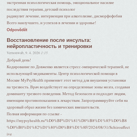
экстренная психологическая помощь, эмоциональное насилие
последствия терапия, детский психолог
радикулит лечение, интервенция при алкоголизме, дисморфофобия
Всего наилучшего, и успехов в лечении и здоровье!
Odpovědět
Восстановление после инсульта:
нейропластичность и тренировки
Vernonwab
,
9. 4. 2026
1:15
Добрый день!
Кодирование по Довженко является стресс-эмпирической терапией, не
использующей медикаменты. Центр психологической помощи в
Москве MyPsyHealth применяет этот метод для внушения установки
на трезвость. Врач воздействует на определенные зоны мозга, создавая
доминанту трезвого поведения. Метод безопасен и подходит людям,
имеющим противопоказания к лекарствам. Запрограммируйте себя на
здоровый образ жизни без химических вмешательств.
Полная информация по ссылке -
https://mypsyhealth.ru/%D0%BF%D1%81%D0%B8%D1%85%D0%B8
%D0%B0%D1%82%D1%80%D0%B8%D1%8F/2024/08/31/Schizoaffect
ive