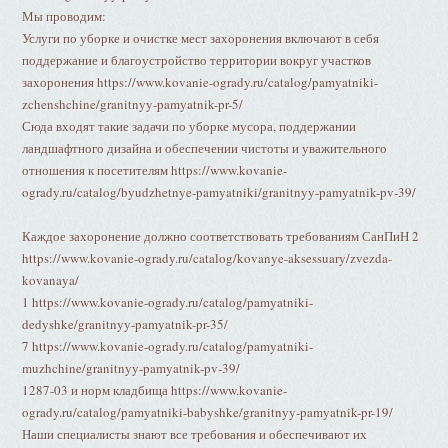
Мы проводим:
Услуги по уборке и очистке мест захоронения включают в себя
поддержание и благоустройство территории вокруг участков
захоронения https://www.kovanie-ogrady.ru/catalog/pamyatniki-
zchenshchine/granitnyy-pamyatnik-pr-5/
Сюда входят такие задачи по уборке мусора, поддержании
ландшафтного дизайна и обеспечении чистоты и уважительного
отношения к посетителям https://www.kovanie-
ogrady.ru/catalog/byudzhetnye-pamyatniki/granitnyy-pamyatnik-pv-39/
Каждое захоронение должно соответствовать требованиям СанПиН 2
https://www.kovanie-ogrady.ru/catalog/kovanye-aksessuary/zvezda-
kovanaya/
1 https://www.kovanie-ogrady.ru/catalog/pamyatniki-
dedyshke/granitnyy-pamyatnik-pr-35/
7 https://www.kovanie-ogrady.ru/catalog/pamyatniki-
muzhchine/granitnyy-pamyatnik-pv-39/
1287-03 и норм кладбища https://www.kovanie-
ogrady.ru/catalog/pamyatniki-babyshke/granitnyy-pamyatnik-pr-19/
Наши специалисты знают все требования и обеспечивают их