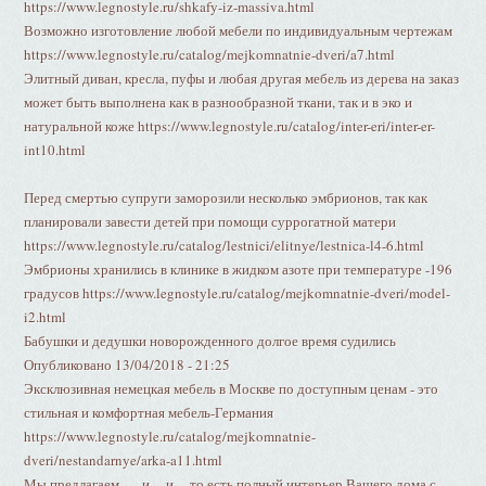
https://www.legnostyle.ru/shkafy-iz-massiva.html
Возможно изготовление любой мебели по индивидуальным чертежам
https://www.legnostyle.ru/catalog/mejkomnatnie-dveri/a7.html
Элитный диван, кресла, пуфы и любая другая мебель из дерева на заказ
может быть выполнена как в разнообразной ткани, так и в эко и
натуральной коже https://www.legnostyle.ru/catalog/inter-eri/inter-er-
int10.html
Перед смертью супруги заморозили несколько эмбрионов, так как
планировали завести детей при помощи суррогатной матери
https://www.legnostyle.ru/catalog/lestnici/elitnye/lestnica-l4-6.html
Эмбрионы хранились в клинике в жидком азоте при температуре -196
градусов https://www.legnostyle.ru/catalog/mejkomnatnie-dveri/model-
i2.html
Бабушки и дедушки новорожденного долгое время судились
Опубликовано 13/04/2018 - 21:25
Эксклюзивная немецкая мебель в Москве по доступным ценам - это
стильная и комфортная мебель-Германия
https://www.legnostyle.ru/catalog/mejkomnatnie-
dveri/nestandarnye/arka-a11.html
Мы предлагаем , , , и , , и , , то есть полный интерьер Вашего дома с