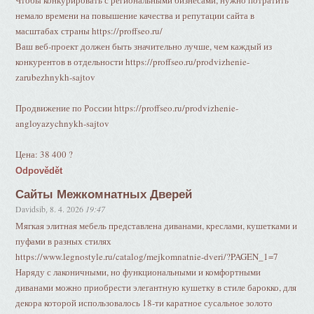
Чтобы конкурировать с региональными бизнесами, нужно потратить
немало времени на повышение качества и репутации сайта в
масштабах страны https://proffseo.ru/
Ваш веб-проект должен быть значительно лучше, чем каждый из
конкурентов в отдельности https://proffseo.ru/prodvizhenie-
zarubezhnykh-sajtov
Продвижение по России https://proffseo.ru/prodvizhenie-
angloyazychnykh-sajtov
Цена: 38 400 ?
Odpovědět
Сайты Межкомнатных Дверей
Davidsib
,
8. 4. 2026
19:47
Мягкая элитная мебель представлена диванами, креслами, кушетками и
пуфами в разных стилях
https://www.legnostyle.ru/catalog/mejkomnatnie-dveri/?PAGEN_1=7
Наряду с лаконичными, но функциональными и комфортными
диванами можно приобрести элегантную кушетку в стиле барокко, для
декора которой использовалось 18-ти каратное сусальное золото