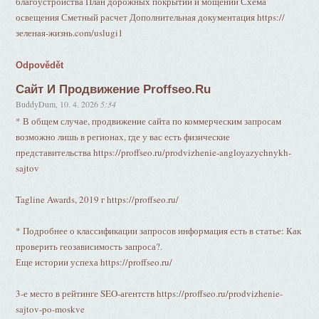
благоустройства План дорожных покрытий и мощений Схема
освещения Сметный расчет Дополнительная документация https://
зеленая-жизнь.com/uslugi1
Odpovědět
Сайт И Продвижение Proffseo.Ru
BuddyDum
,
10. 4. 2026
5:34
* В общем случае, продвижение сайта по коммерческим запросам
возможно лишь в регионах, где у вас есть физические
представительства https://proffseo.ru/prodvizhenie-angloyazychnykh-
sajtov
Tagline Awards, 2019 г https://proffseo.ru/
* Подробнее о классификации запросов информация есть в статье: Как
проверить геозависимость запроса?.
Еще истории успеха https://proffseo.ru/
3-е место в рейтинге SEO-агентств https://proffseo.ru/prodvizhenie-
sajtov-po-moskve