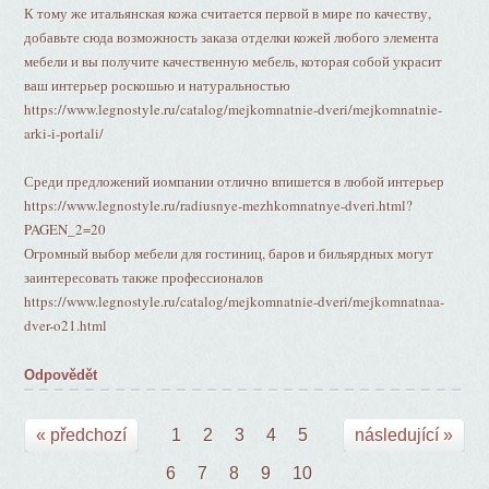
К тому же итальянская кожа считается первой в мире по качеству,
добавьте сюда возможность заказа отделки кожей любого элемента
мебели и вы получите качественную мебель, которая собой украсит
ваш интерьер роскошью и натуральностью
https://www.legnostyle.ru/catalog/mejkomnatnie-dveri/mejkomnatnie-
arki-i-portali/
Среди предложений иомпании отлично впишется в любой интерьер
https://www.legnostyle.ru/radiusnye-mezhkomnatnye-dveri.html?
PAGEN_2=20
Огромный выбор мебели для гостиниц, баров и бильярдных могут
заинтересовать также профессионалов
https://www.legnostyle.ru/catalog/mejkomnatnie-dveri/mejkomnatnaa-
dver-o21.html
Odpovědět
« předchozí
1
2
3
4
5
následující »
6
7
8
9
10