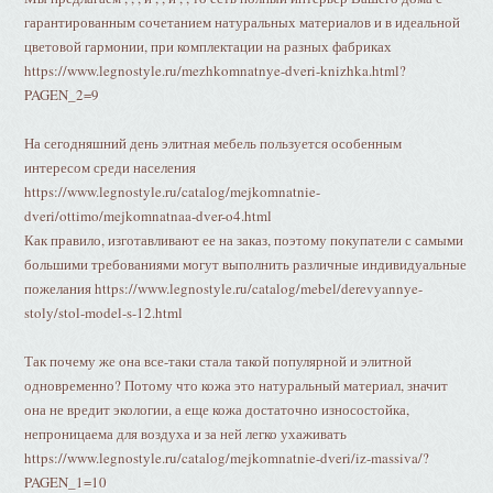
гарантированным сочетанием натуральных материалов и в идеальной
цветовой гармонии, при комплектации на разных фабриках
https://www.legnostyle.ru/mezhkomnatnye-dveri-knizhka.html?
PAGEN_2=9
На сегодняшний день элитная мебель пользуется особенным
интересом среди населения
https://www.legnostyle.ru/catalog/mejkomnatnie-
dveri/ottimo/mejkomnatnaa-dver-o4.html
Как правило, изготавливают ее на заказ, поэтому покупатели с самыми
большими требованиями могут выполнить различные индивидуальные
пожелания https://www.legnostyle.ru/catalog/mebel/derevyannye-
stoly/stol-model-s-12.html
Так почему же она все-таки стала такой популярной и элитной
одновременно? Потому что кожа это натуральный материал, значит
она не вредит экологии, а еще кожа достаточно износостойка,
непроницаема для воздуха и за ней легко ухаживать
https://www.legnostyle.ru/catalog/mejkomnatnie-dveri/iz-massiva/?
PAGEN_1=10