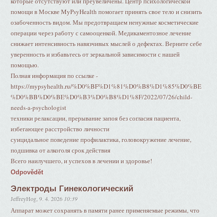
которые отсутствуют или преувеличены. Центр психологической
помощи в Москве MyPsyHealth помогает принять свое тело и снизить
озабоченность видом. Мы предотвращаем ненужные косметические
операции через работу с самооценкой. Медикаментозное лечение
снижает интенсивность навязчивых мыслей о дефектах. Верните себе
уверенность и избавьтесь от зеркальной зависимости с нашей
помощью.
Полная информация по ссылке -
https://mypsyhealth.ru/%D0%BF%D1%81%D0%B8%D1%85%D0%BE
%D0%BB%D0%BE%D0%B3%D0%B8%D1%8F/2022/07/26/child-
needs-a-psychologist
техники релаксации, прерывание запоя без согласия пациента,
избегающее расстройство личности
суицидальное поведение профилактика, головокружение лечение,
подшивка от алкоголя срок действия
Всего наилучшего, и успехов в лечении и здоровье!
Odpovědět
Электроды Гинекологический
JeffreyHog
,
9. 4. 2026
10:39
Аппарат может сохранять в памяти ранее применяемые режимы, что