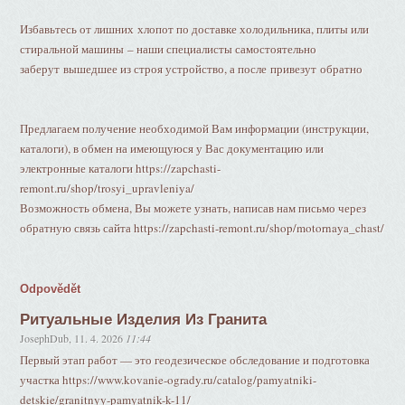
Избавьтесь от лишних хлопот по доставке холодильника, плиты или
стиральной машины – наши специалисты самостоятельно
заберут вышедшее из строя устройство, а после привезут обратно
Предлагаем получение необходимой Вам информации (инструкции,
каталоги), в обмен на имеющуюся у Вас документацию или
электронные каталоги https://zapchasti-
remont.ru/shop/trosyi_upravleniya/
Возможность обмена, Вы можете узнать, написав нам письмо через
обратную связь сайта https://zapchasti-remont.ru/shop/motornaya_chast/
Odpovědět
Ритуальные Изделия Из Гранита
JosephDub
,
11. 4. 2026
11:44
Первый этап работ — это геодезическое обследование и подготовка
участка https://www.kovanie-ogrady.ru/catalog/pamyatniki-
detskie/granitnyy-pamyatnik-k-11/