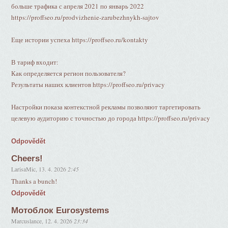
больше трафика с апреля 2021 по январь 2022
https://proffseo.ru/prodvizhenie-zarubezhnykh-sajtov
Еще истории успеха https://proffseo.ru/kontakty
В тариф входит:
Как определяется регион пользователя?
Результаты наших клиентов https://proffseo.ru/privacy
Настройки показа контекстной рекламы позволяют таргетировать
целевую аудиторию с точностью до города https://proffseo.ru/privacy
Odpovědět
Cheers!
LarisaMic
,
13. 4. 2026
2:45
Thanks a bunch!
Odpovědět
Мотоблок Eurosystems
Marcuslance
,
12. 4. 2026
23:34