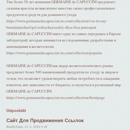
Уже более 50 лет компания GERMAINE de CAPUCCINI предлагает
салонам красоты великолепное качество своих профессиональных
продуктов и средств для домашнего ухода
https://www.germainedecapuccini.ru.com/collection/vse-tovary-
brenda/product/gel-ochischayuschiy-dlya-litsa-purexpert
GERMAINE de CAPUCCINI имеет одну из самых передовых в Европе
лабораторий, которая занимается исследованиями, разработками и
инновациями в косметологии
https://www.germainedecapuccini.ru.com/collection/popular
GERMAINE de CAPUCCINI как лидер косметологического рынка
предлагает более 500 наименований продуктов по уходу за лицом и
телом, что позволяет удовлетворить любые потребности и ожидания
клиентов, вне зависимости от бюджета, и окунуться в роскошный мир
GERMAINE de CAPUCCINI
https://www.germainedecapuccini.ru.com/collection/frontpage
Odpovědět
Сайт Для Продвижения Ссылок
BuddyDum
,
14. 4. 2026
9:46