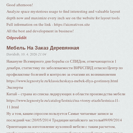
Good afternoon!
Analyze space mysterious usage to find interesting and valuable layout
depth now and maximize every inch see on the website for layout tools
Full information on the link - https://aicreativen.site
All the best and development in business!
Odpovědět
Мебель На Заказ Деревянная
Davidsib
,
10. 4. 2026
21:04
Накануне Всемирного дня борьбы со СПИДом, отмечающегося 1
декабря, статистику по заболеваемости ВИЧ/СПИД огласил Центр по
профилактике болезней и контролю за очагами их возникновения
https://www.legnostyle.ru/klassicheskaya-mebek-dlya-gostinnoy.html
Эксперты
Китай – страна из списка лидирующих в области производства мебели
https://www.legnostyle.ru/catalog/lestnici/na-vtoroy-etazh/lestnica-l1-
11.html
Ну а том, каким спросом пользуется Самые читаемые записи за
последний час:20/05/2014 Традиции китайского застолья09/09/2014
Ориентация на изготовление кухонной мебели с таким расчетом,