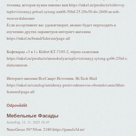
техника, которая нужна именно вам https://mkel.ru/products/tsifrovoj-
teplovizionnyj-pritsel-sytong-nm06-50lrf-25-20x50-do-2600-m-usb-
weaver-dalnomer
Если ассортимент вас удовлетворит, можно будет переходить к
изучению других параметров интернет-магазина
https://mkel.ru/brand/lider-nn/page-all
Кофеварка «3 в 1» Kitfort КТ-7105-2, чёрно-салатовая
https://mkel.ru/products/monokulyar-teplovizionnyj-sytong-gs06-25lrf-s-
dalnomerom
Интернет-магазин ВсеСмарт Источник: Hi-Tech Mail
https://mkel.ru/catalog/antidrony-protivodronovoe-oborudovanie/filter-
featured/page-all
Odpovědět
Мебельные Фасады
JesusFep
,
12. 11. 2025
16:45
NanoGesso 50*50см: 2180 https://panels3d.ru/