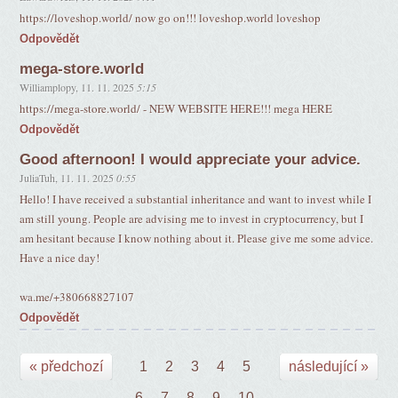
https://loveshop.world/ now go on!!! loveshop.world loveshop
Odpovědět
mega-store.world
Williamplopy
,
11. 11. 2025
5:15
https://mega-store.world/ - NEW WEBSITE HERE!!! mega HERE
Odpovědět
Good afternoon! I would appreciate your advice.
JuliaTuh
,
11. 11. 2025
0:55
Hello! I have received a substantial inheritance and want to invest while I
am still young. People are advising me to invest in cryptocurrency, but I
am hesitant because I know nothing about it. Please give me some advice.
Have a nice day!
wa.me/+380668827107
Odpovědět
« předchozí
1
2
3
4
5
následující »
6
7
8
9
10