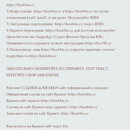
https://kra44ru.cc
2) Клир-ссылки: https://kra44ru.cc и https://kra44ru.cc (в случае
отключения kra41, kra42, и так далее. Используйте ВПН)
3) Актуальные переходники: https://kra44ru.cc (через ВПН)
4) Крипто-переходник: https://kra44ru.cc для доступа используйте
Opera browser (на Андройд) / Crypto Browser Opera (на IOS).
Ознакомьтесь и сохраните полную инструкцию https://kro38l.cc
5) Калькулятор: клик https://kra44ru.cc (скрытое хранение ссылок /
подробности https://kra44ru.cc
ОБЯЗАТЕЛЬНО СКОПИРУЙТЕ И СОХРАНИТЕ ЭТОТ ТЕКСТ.
БЕРЕГИТЕ СВОИ АККАУНТЫ!
Рабочие ССЫЛКИ на KRAKEN сайт (официальный и зеркала):
Официальная ссылка на сайт Кракен: https://kra44ru.cc
Кракен сайт зеркало:https://kra44ru.cc
Ссылка на сайт Кракен через даркнет: https://kra44ru.cc
Запасная ссылка на сайт Кракен: https://kra44ru.cc
Как попасть на Кракен сайт через Tor: