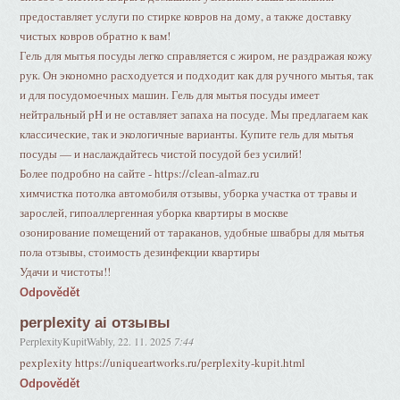
предоставляет услуги по стирке ковров на дому, а также доставку
чистых ковров обратно к вам!
Гель для мытья посуды легко справляется с жиром, не раздражая кожу
рук. Он экономно расходуется и подходит как для ручного мытья, так
и для посудомоечных машин. Гель для мытья посуды имеет
нейтральный pH и не оставляет запаха на посуде. Мы предлагаем как
классические, так и экологичные варианты. Купите гель для мытья
посуды — и наслаждайтесь чистой посудой без усилий!
Более подробно на сайте - https://clean-almaz.ru
химчистка потолка автомобиля отзывы, уборка участка от травы и
зарослей, гипоаллергенная уборка квартиры в москве
озонирование помещений от тараканов, удобные швабры для мытья
пола отзывы, стоимость дезинфекции квартиры
Удачи и чистоты!!
Odpovědět
perplexity ai отзывы
PerplexityKupitWably
,
22. 11. 2025
7:44
pexplexity https://uniqueartworks.ru/perplexity-kupit.html
Odpovědět