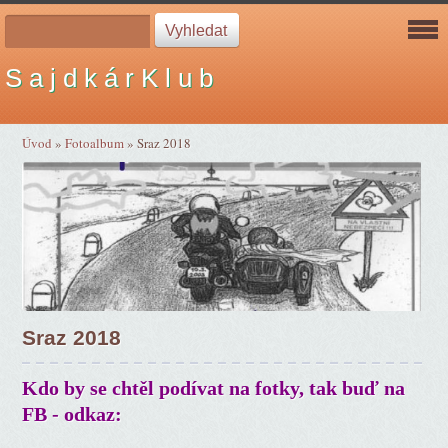
S a j d k á r K l u b
Úvod
»
Fotoalbum
»
Sraz 2018
Sraz 2018
Kdo by se chtěl podívat na fotky, tak buď na
FB - odkaz: