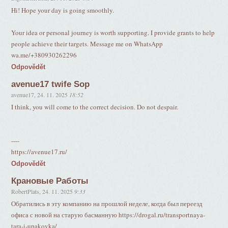
Hi! Hope your day is going smoothly.
Your idea or personal journey is worth supporting. I provide grants to help
people achieve their targets. Message me on WhatsApp
wa.me/+380930262296
Odpovědět
avenue17 twife Sop
avenue17
,
24. 11. 2025
18:52
I think, you will come to the correct decision. Do not despair.
----
https://avenue17.ru/
Odpovědět
Крановые Работы
RobertPlats
,
24. 11. 2025
9:33
Обратились в эту компанию на прошлой неделе, когда был переезд
офиса с новой на старую басманную https://drogal.ru/transportnaya-
tara-i-upakovka/