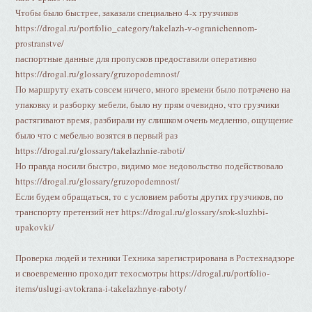
Чтобы было быстрее, заказали специально 4-х грузчиков
https://drogal.ru/portfolio_category/takelazh-v-ogranichennom-
prostranstve/
паспортные данные для пропусков предоставили оперативно
https://drogal.ru/glossary/gruzopodemnost/
По маршруту ехать совсем ничего, много времени было потрачено на
упаковку и разборку мебели, было ну прям очевидно, что грузчики
растягивают время, разбирали ну слишком очень медленно, ощущение
было что с мебелью возятся в первый раз
https://drogal.ru/glossary/takelazhnie-raboti/
Но правда носили быстро, видимо мое недовольство подействовало
https://drogal.ru/glossary/gruzopodemnost/
Если будем обращаться, то с условием работы других грузчиков, по
транспорту претензий нет https://drogal.ru/glossary/srok-sluzhbi-
upakovki/
Проверка людей и техники Техника зарегистрирована в Ростехнадзоре
и своевременно проходит техосмотры https://drogal.ru/portfolio-
items/uslugi-avtokrana-i-takelazhnye-raboty/