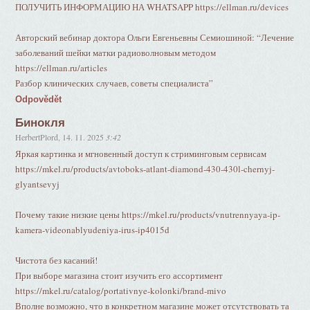
ПОЛУЧИТЬ ИНФОРМАЦИЮ НА WHATSAPP https://ellman.ru/devices
Авторский вебинар доктора Ольги Евгеньевны Семиошиной: “Лечение
заболеваний шейки матки радиоволновым методом
https://ellman.ru/articles
Разбор клинических случаев, советы специалиста”
Odpovědět
Бинокля
HerbertPlord
,
14. 11. 2025
3:42
Яркая картинка и мгновенный доступ к стриминговым сервисам
https://mkel.ru/products/avtoboks-atlant-diamond-430-430l-chernyj-
glyantsevyj
Почему такие низкие цены https://mkel.ru/products/vnutrennyaya-ip-
kamera-videonablyudeniya-irus-ip4015d
Чистота без касаний!
При выборе магазина стоит изучить его ассортимент
https://mkel.ru/catalog/portativnye-kolonki/brand-mivo
Вполне возможно, что в конкретном магазине может отсутствовать та