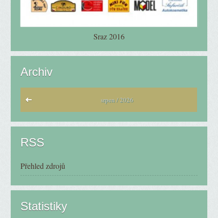
Sraz 2016
Archiv
srpen / 2026
RSS
Přehled zdrojů
Statistiky