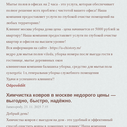
Мытье полов в офисах на 2 часа - это услуга, которая обеспечивает
полное решение всех проблем с чистотой вашего офиса! Наша
компания предоставляет услуги по глубокой очистке помещений на
любых территориях!
Клининг москва уборка дома цена - цена начинается от 5000 рублей за
квартиру! Наша компания предоставляет услуги по глубокой очистке
квартир и офисов на высшем уровне!
Вся информация на сайте - https://a-chistory.ru/
ведро для мытья полов vileda, уборка номера после выезда гостя в
гостинице, мытье деревянных окон
клининговая компания балашиха уборка, средство для мытья пола
synergetic 1л, генеральная уборка служебного помещения
Удачи и успешного клининга!!
Odpovědět
Химчистка ковров в москве недорого цены —
выгодно, быстро, надёжно.
Jamesspody
,
23. 11. 2025
7:35
Добрый день!
Химчистка ковров с выездом на дом - это удобный и эффективный
способ очистить ковры в домашних условиях! Наша компания