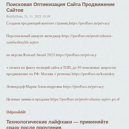
Поисковая Оптимизация Сайта Продвижение
Сайтов
BuddyDum
,
21. 11. 2025
10:08
Создаем продающий контент страниц https://proffseo.ru/privacy
Персональный аккаунт-менеджер https://proffseo.ru/prodvizhenie-
zarubezhnykh-sajtov
по версии Ruward Award 2023 https://proffseo.ru/privacy
+ оплата по факту позиций сайта в ТОП; до 50 поисковых запросов;
продвижение по РФ: Москва + регионы https://proffseo.ru/kontakty
Левиндорф Мария Александровна https://proffseo.ru/privacy
Целевые заявки и продажи https://proffseo.ru/prodvizhenie-sajtov-po-rf
Odpovědět
Технологические лайфхаки — применяйте
сразу после прочтения.