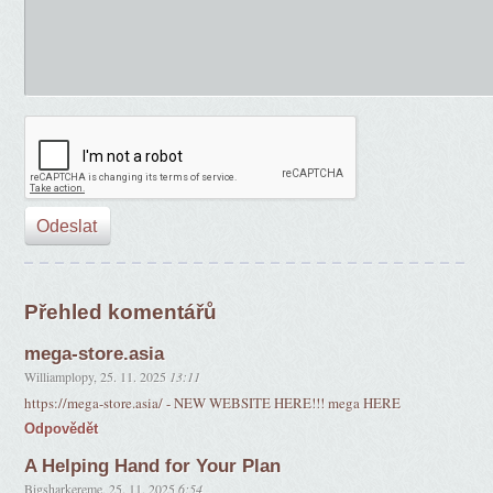
Přehled komentářů
mega-store.asia
Williamplopy
,
25. 11. 2025
13:11
https://mega-store.asia/ - NEW WEBSITE HERE!!! mega HERE
Odpovědět
A Helping Hand for Your Plan
Bigsharkereme
,
25. 11. 2025
6:54