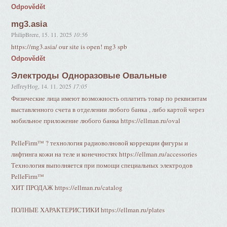
Odpovědět
mg3.asia
PhilipBrere
,
15. 11. 2025
10:56
https://mg3.asia/ our site is open! mg3 spb
Odpovědět
Электроды Одноразовые Овальные
JeffreyHog
,
14. 11. 2025
17:05
Физические лица имеют возможность оплатить товар по реквизитам
выставленного счета в отделении любого банка , либо картой через
мобильное приложение любого банка https://ellman.ru/oval
PelleFirm™ ? технология радиоволновой коррекции фигуры и
лифтинга кожи на теле и конечностях https://ellman.ru/accessories
Технология выполняется при помощи специальных электродов
PelleFirm™
ХИТ ПРОДАЖ https://ellman.ru/catalog
ПОЛНЫЕ ХАРАКТЕРИСТИКИ https://ellman.ru/plates