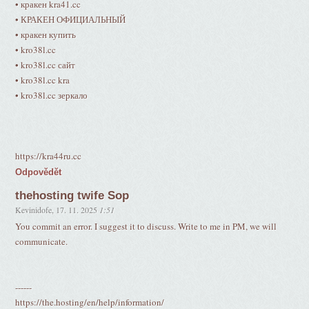
• кракен kra41.cc
• КРАКЕН ОФИЦИАЛЬНЫЙ
• кракен купить
• kro38l.cc
• kro38l.cc сайт
• kro38l.cc kra
• kro38l.cc зеркало
https://kra44ru.cc
Odpovědět
thehosting twife Sop
Kevinidofe
,
17. 11. 2025
1:51
You commit an error. I suggest it to discuss. Write to me in PM, we will
communicate.
------
https://the.hosting/en/help/information/