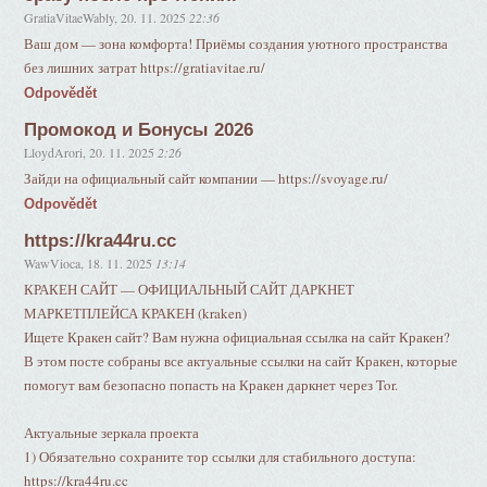
GratiaVitaeWably
,
20. 11. 2025
22:36
Ваш дом — зона комфорта! Приёмы создания уютного пространства
без лишних затрат https://gratiavitae.ru/
Odpovědět
Промокод и Бонусы 2026
LloydArori
,
20. 11. 2025
2:26
Зайди на официальный сайт компании — https://svoyage.ru/
Odpovědět
https://kra44ru.cc
WawVioca
,
18. 11. 2025
13:14
КРАКЕН САЙТ — ОФИЦИАЛЬНЫЙ САЙТ ДАРКНЕТ
МАРКЕТПЛЕЙСА КРАКЕН (kraken)
Ищете Кракен сайт? Вам нужна официальная ссылка на сайт Кракен?
В этом посте собраны все актуальные ссылки на сайт Кракен, которые
помогут вам безопасно попасть на Кракен даркнет через Tor.
Актуальные зеркала проекта
1) Обязательно сохраните тор ссылки для стабильного доступа:
https://kra44ru.cc