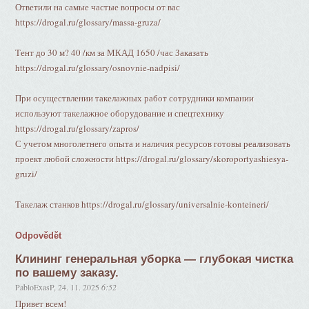
Ответили на самые частые вопросы от вас
https://drogal.ru/glossary/massa-gruza/
Тент до 30 м? 40 /км за МКАД 1650 /час Заказать
https://drogal.ru/glossary/osnovnie-nadpisi/
При осуществлении такелажных работ сотрудники компании
используют такелажное оборудование и спецтехнику
https://drogal.ru/glossary/zapros/
С учетом многолетнего опыта и наличия ресурсов готовы реализовать
проект любой сложности https://drogal.ru/glossary/skoroportyashiesya-
gruzi/
Такелаж станков https://drogal.ru/glossary/universalnie-konteineri/
Odpovědět
Клининг генеральная уборка — глубокая чистка
по вашему заказу.
PabloExasP
,
24. 11. 2025
6:52
Привет всем!