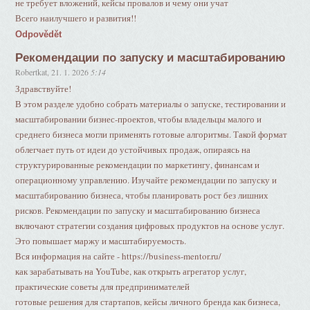
не требует вложений, кейсы провалов и чему они учат
Всего наилучшего и развития!!
Odpovědět
Рекомендации по запуску и масштабированию
Robertkat
,
21. 1. 2026
5:14
Здравствуйте!
В этом разделе удобно собрать материалы о запуске, тестировании и
масштабировании бизнес-проектов, чтобы владельцы малого и
среднего бизнеса могли применять готовые алгоритмы. Такой формат
облегчает путь от идеи до устойчивых продаж, опираясь на
структурированные рекомендации по маркетингу, финансам и
операционному управлению. Изучайте рекомендации по запуску и
масштабированию бизнеса, чтобы планировать рост без лишних
рисков. Рекомендации по запуску и масштабированию бизнеса
включают стратегии создания цифровых продуктов на основе услуг.
Это повышает маржу и масштабируемость.
Вся информация на сайте - https://business-mentor.ru/
как зарабатывать на YouTube, как открыть агрегатор услуг,
практические советы для предпринимателей
готовые решения для стартапов, кейсы личного бренда как бизнеса,