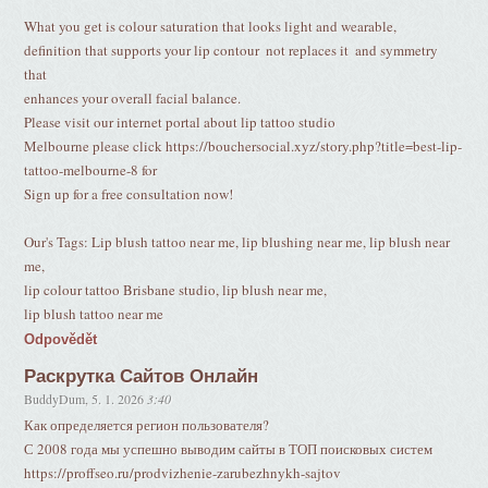
What you get is colour saturation that looks light and wearable,
definition that supports your lip contour  not replaces it  and symmetry
that
enhances your overall facial balance.
Please visit our internet portal about lip tattoo studio
Melbourne please click https://bouchersocial.xyz/story.php?title=best-lip-
tattoo-melbourne-8 for
Sign up for a free consultation now!
Our's Tags: Lip blush tattoo near me, lip blushing near me, lip blush near
me,
lip colour tattoo Brisbane studio, lip blush near me,
lip blush tattoo near me
Odpovědět
Раскрутка Сайтов Онлайн
BuddyDum
,
5. 1. 2026
3:40
Как определяется регион пользователя?
С 2008 года мы успешно выводим сайты в ТОП поисковых систем
https://proffseo.ru/prodvizhenie-zarubezhnykh-sajtov