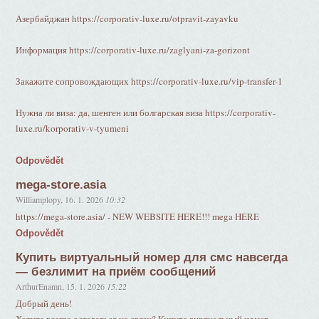
Азербайджан https://corporativ-luxe.ru/otpravit-zayavku
Информация https://corporativ-luxe.ru/zaglyani-za-gorizont
Закажите сопровождающих https://corporativ-luxe.ru/vip-transfer-1
Нужна ли виза: да, шенген или болгарская виза https://corporativ-
luxe.ru/korporativ-v-tyumeni
Odpovědět
mega-store.asia
Williamplopy
,
16. 1. 2026
10:32
https://mega-store.asia/ - NEW WEBSITE HERE!!! mega HERE
Odpovědět
Купить виртуальный номер для смс навсегда
— безлимит на приём сообщений
ArthurEnamn
,
15. 1. 2026
15:22
Добрый день!