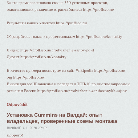
За это время реализовано свыше 350 успешных проектов,
охватывающих различные отрасли бизнеса https://proffseo.ru/
Результаты наших клиентов https://proffseo.ru/
Обращайтесь только к профессионалам https://proffseo.ru/kontakty
Яндекс https://proffseo.ru/prodvizhenie-sajtov-po-rf
Директ https://proffseo.ru/kontakty
В качестве примера посмотрим на сайт Wikipedia https://proffseo.ru/
org https://proffseo.ru/
Википедия геоНЕзависима и попадает в ТОП-10 по многим запросам и
регионам России https://proffseo.ru/prodvizhenie-zarubezhnykh-sajtov
Odpovědět
Установка Cummins на Валдай: опыт
владельцев, проверенные схемы монтажа
BrettIrolf
,
3. 1. 2026
20:40
Доброго!