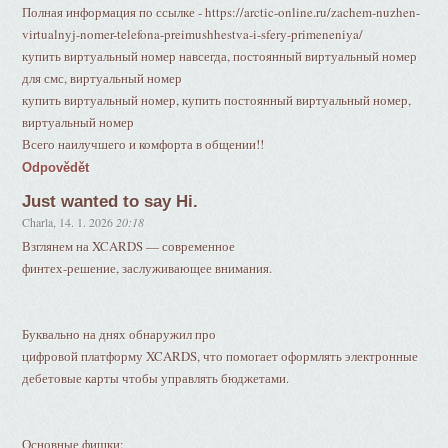
Полная информация по ссылке - https://arctic-online.ru/zachem-nuzhen-
virtualnyj-nomer-telefona-preimushhestva-i-sfery-primeneniya/
купить виртуальный номер навсегда, постоянный виртуальный номер
для смс, виртуальный номер
купить виртуальный номер, купить постоянный виртуальный номер,
виртуальный номер
Всего наилучшего и комфорта в общении!!
Odpovědět
Just wanted to say Hi.
Charla
,
14. 1. 2026
20:18
Взглянем на XCARDS — современное
финтех-решение, заслуживающее внимания.
Буквально на днях обнаружил про
цифровой платформу XCARDS, что помогает оформлять электронные
дебетовые карты чтобы управлять бюджетами.
Основные фишки: