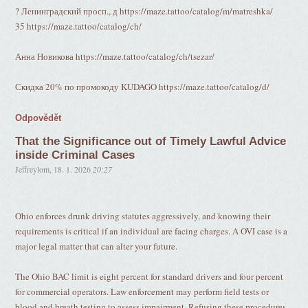
? Ленинградский просп., д https://maze.tattoo/catalog/m/matreshka/
35 https://maze.tattoo/catalog/ch/
Анна Новикова https://maze.tattoo/catalog/ch/tsezar/
Скидка 20% по промокоду KUDAGO https://maze.tattoo/catalog/d/
Odpovědět
That the Significance out of Timely Lawful Advice
inside Criminal Cases
Jeffreylom
,
18. 1. 2026
20:27
Ohio enforces drunk driving statutes aggressively, and knowing their
requirements is critical if an individual are facing charges. A OVI case is a
major legal matter that can alter your future.
The Ohio BAC limit is eight percent for standard drivers and four percent
for commercial operators. Law enforcement may perform field tests or
blood and breath testing to assess impairment. Refusing these procedures