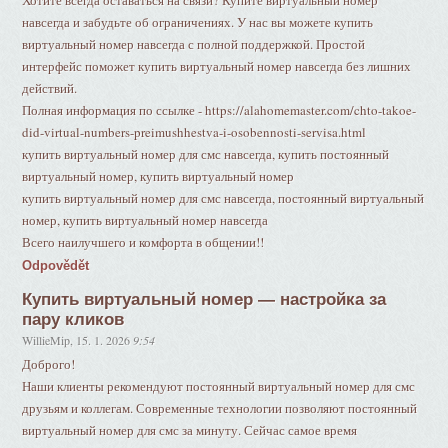
Хотите всегда оставаться на связи? Купите виртуальный номер
навсегда и забудьте об ограничениях. У нас вы можете купить
виртуальный номер навсегда с полной поддержкой. Простой
интерфейс поможет купить виртуальный номер навсегда без лишних
действий.
Полная информация по ссылке - https://alahomemaster.com/chto-takoe-
did-virtual-numbers-preimushhestva-i-osobennosti-servisa.html
купить виртуальный номер для смс навсегда, купить постоянный
виртуальный номер, купить виртуальный номер
купить виртуальный номер для смс навсегда, постоянный виртуальный
номер, купить виртуальный номер навсегда
Всего наилучшего и комфорта в общении!!
Odpovědět
Купить виртуальный номер — настройка за
пару кликов
WillieMip
,
15. 1. 2026
9:54
Доброго!
Наши клиенты рекомендуют постоянный виртуальный номер для смс
друзьям и коллегам. Современные технологии позволяют постоянный
виртуальный номер для смс за минуту. Сейчас самое время