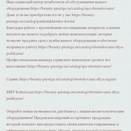
Наш сервисный центр позаботится об обслуживании вашего
оборудования https://beauty-prestige.ru/catalog/spa-oborudovanie/
Даже если вы приобретали его не у нас https://beauty-
prestige.ru/catalog/parikmakherskie-kresla/
Благодаря работе с крупнейшими поставщиками аппаратов, в нашем
каталоге вы можете подобрать любые комплектующие, которые
позволят продлить срок службы вашего оборудования и обеспечат
исправную работу https://beauty-prestige.ru/catalog/oborudovanie-dlya-
pedikyura/
Профессиональная команда сервисных инженеров сделают все
качественно https://beauty-prestige.ru/catalog/spa-oborudovanie/
Сервис https://beauty-prestige.ru/catalog/oborudovanie-dlya-zagara/
MBT Esthetician https://beauty-prestige.ru/catalog/oborudovanie-dlya-
pedikyura/
Откройте новые возможности для бизнеса с нашим косметологическим
оборудованием! Предлагаем широкий ассортимент продукции,
который поможет вам предоставить своим клиентам современные и
эффективные процедуры https://beauty-prestige.ru/catalog/instrumenty-