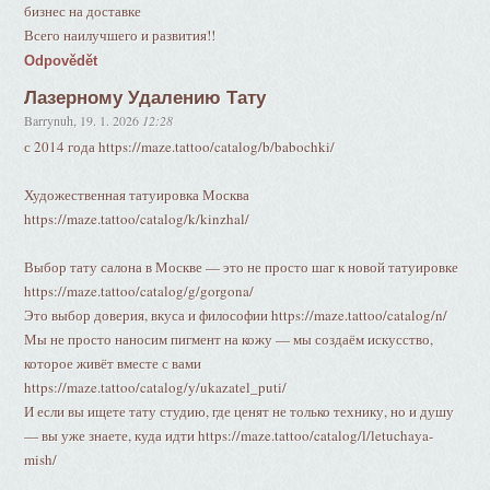
бизнес на доставке
Всего наилучшего и развития!!
Odpovědět
Лазерному Удалению Тату
Barrynuh
,
19. 1. 2026
12:28
с 2014 года https://maze.tattoo/catalog/b/babochki/
Художественная татуировка Москва
https://maze.tattoo/catalog/k/kinzhal/
Выбор тату салона в Москве — это не просто шаг к новой татуировке
https://maze.tattoo/catalog/g/gorgona/
Это выбор доверия, вкуса и философии https://maze.tattoo/catalog/n/
Мы не просто наносим пигмент на кожу — мы создаём искусство,
которое живёт вместе с вами
https://maze.tattoo/catalog/y/ukazatel_puti/
И если вы ищете тату студию, где ценят не только технику, но и душу
— вы уже знаете, куда идти https://maze.tattoo/catalog/l/letuchaya-
mish/