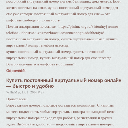
постоянный виртуальный номер для смс без лишних документов. Если
хотите остаться на связи, лучше постоянный виртуальный номер для
смс уже сегодня. постоянный виртуальный номер для смс — это
цифровая свобода и приватность.
Полная информация по ссылке - https://pinimc.org.ru/virtualnyj-nomer-
telefona-udobstvo-i-vozmozhnosti-sovremennogo-obshheniya/
постоянный виртуальный номер, купить виртуальный номер, купить
виртуальный номер телефона навсегда
купить постоянный виртуальный номер, купить постоянный
виртуальный номер, купить виртуальный номер для смс навсегда
Всего наилучшего и комфорта в общении!!
Odpovědět
Купить постоянный виртуальный номер онлайн
— быстро и удобно
WillieMip
,
15. 1. 2026
8:13
Привет всем!
Виртуальные номера помогают оставаться анонимным. С нами вы
можете подключить любые виртуальные номера по выгодной цене.
виртуальные номера подходят для работы, регистрации и других
задач. Выбирайте удобство — подключайте виртуальные номера с