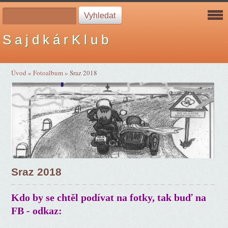
S a j d k á r K l u b
Úvod
»
Fotoalbum
»
Sraz 2018
Sraz 2018
Kdo by se chtěl podívat na fotky, tak buď na
FB - odkaz: