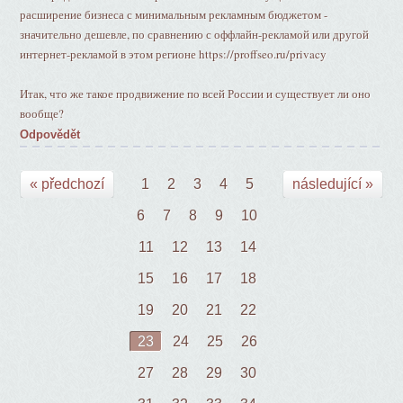
расширение бизнеса с минимальным рекламным бюджетом -
значительно дешевле, по сравнению с оффлайн-рекламой или другой
интернет-рекламой в этом регионе https://proffseo.ru/privacy
Итак, что же такое продвижение по всей России и существует ли оно
вообще?
Odpovědět
« předchozí
1
2
3
4
5
následující »
6
7
8
9
10
11
12
13
14
15
16
17
18
19
20
21
22
23
24
25
26
27
28
29
30