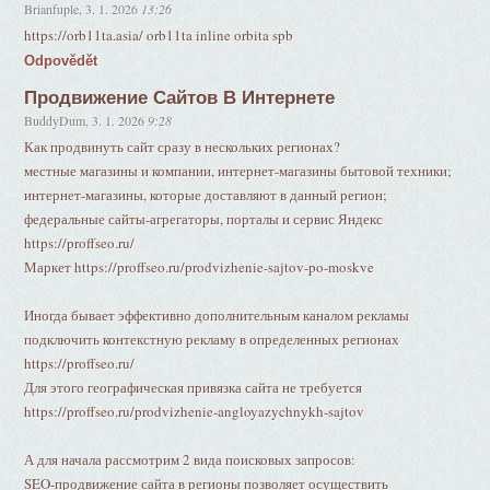
Brianfuple
,
3. 1. 2026
13:26
https://orb11ta.asia/ orb11ta inline orbita spb
Odpovědět
Продвижение Сайтов В Интернете
BuddyDum
,
3. 1. 2026
9:28
Как продвинуть сайт сразу в нескольких регионах?
местные магазины и компании, интернет-магазины бытовой техники;
интернет-магазины, которые доставляют в данный регион;
федеральные сайты-агрегаторы, порталы и сервис Яндекс
https://proffseo.ru/
Маркет https://proffseo.ru/prodvizhenie-sajtov-po-moskve
Иногда бывает эффективно дополнительным каналом рекламы
подключить контекстную рекламу в определенных регионах
https://proffseo.ru/
Для этого географическая привязка сайта не требуется
https://proffseo.ru/prodvizhenie-angloyazychnykh-sajtov
А для начала рассмотрим 2 вида поисковых запросов:
SEO-продвижение сайта в регионы позволяет осуществить