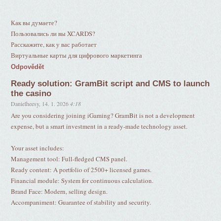
Как вы думаете?
Пользовались ли вы XCARDS?
Расскажите, как у вас работает
Виртуальные карты для цифрового маркетинга
Odpovědět
Ready solution: GramBit script and CMS to launch
the casino
Danielheesy
,
14. 1. 2026
4:18
Are you considering joining iGaming? GramBit is not a development
expense, but a smart investment in a ready-made technology asset.
Your asset includes:
Management tool: Full-fledged CMS panel.
Ready content: A portfolio of 2500+ licensed games.
Financial module: System for continuous calculation.
Brand Face: Modern, selling design.
Accompaniment: Guarantee of stability and security.