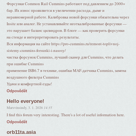
Форсунки Common Rail Cummins работают под давлением до 2000+
бар. Их износ проявляется в увеличении расхода, дыме и
неравномерной работе. Калибровка новой форсунки обязательна через
Insite или аналог. Не устанавливайте неоткалиброванные форсунки —
это нарушает баланс цилиндров. В блоге — как проверить форсунки
на стенде и интерпретировать результаты.
Вся информация на сайте https://pro-cummins.ru/remont-toplivnoj-
sistemy-cummins-forsunki-i-nasosy/
чистка форсунок Cummins, лучший сканер для Cummins, что делать
при ошибке Cummins
применение ISB6.7 в технике, ошибки MAF-датчика Cummins, замена
воздушного фильтра Cummins
Удачи и комфортной езды!
Odpovědět
Hello everyone!
Marsvinsindy
,
3. 1. 2026
14:35
I find this forum very interesting. There's a lot of useful information here.
Odpovědět
orb11ta.asia