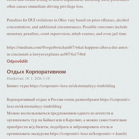
often causes immediate driving privilege loss.
Penalties for DUI violations in Ohio vary based on prior offenses, alcohol
concentration, and additional circumstances. Possible outcomes include
monetary penalties, court supervision, rehab courses, and even jail time.
https://medium.com/@rogerbouchard67/what-happens-after-a-dui-arrest-
in-cincinnati-a-lawyer-explains-ac0074a174bd
Odpovědět
Отдых Корпоративном
Derekevast
,
18. 1. 2026
5:18
Бизнес-туры https://corporativ-luxe.ru/ekstremalnyy-timbilding
Корпоративный отдых в России очень разнообразен https://corporativ-
luxe.ru/ekstremalnyy-timbilding
Можно воспользоваться предложением одного из агентств и
организовать тур на Байкал или в Карелию, а можно самостоятельно
приобрести ж/д билеты, подобрать и забронировать отель и
организовать экскурсии https://corporativ-luxe.ru/korporativ-v-karelii