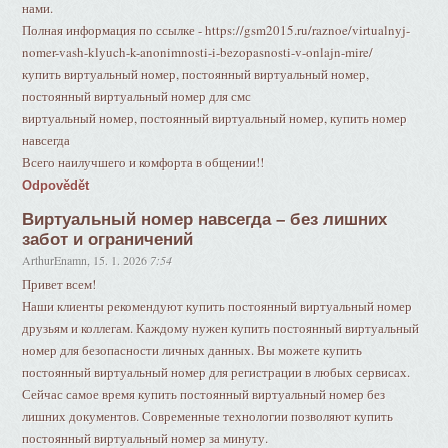
нами.
Полная информация по ссылке - https://gsm2015.ru/raznoe/virtualnyj-
nomer-vash-klyuch-k-anonimnosti-i-bezopasnosti-v-onlajn-mire/
купить виртуальный номер, постоянный виртуальный номер,
постоянный виртуальный номер для смс
виртуальный номер, постоянный виртуальный номер, купить номер
навсегда
Всего наилучшего и комфорта в общении!!
Odpovědět
Виртуальный номер навсегда – без лишних
забот и ограничений
ArthurEnamn
,
15. 1. 2026
7:54
Привет всем!
Наши клиенты рекомендуют купить постоянный виртуальный номер
друзьям и коллегам. Каждому нужен купить постоянный виртуальный
номер для безопасности личных данных. Вы можете купить
постоянный виртуальный номер для регистрации в любых сервисах.
Сейчас самое время купить постоянный виртуальный номер без
лишних документов. Современные технологии позволяют купить
постоянный виртуальный номер за минуту.