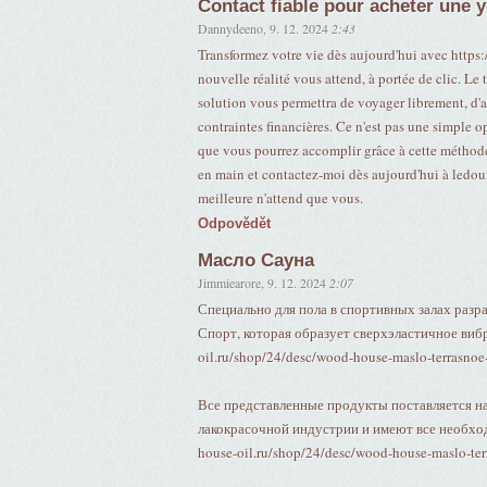
Contact fiable pour acheter une 
Dannydeeno
,
9. 12. 2024
2:43
Transformez votre vie dès aujourd'hui avec https:
nouvelle réalité vous attend, à portée de clic. Le 
solution vous permettra de voyager librement, d'ac
contraintes financières. Ce n'est pas une simple 
que vous pourrez accomplir grâce à cette méthode
en main et contactez-moi dès aujourd'hui à ledou
meilleure n'attend que vous.
Odpovědět
Масло Сауна
Jimmiearore
,
9. 12. 2024
2:07
Специально для пола в спортивных залах разр
Спорт, которая образует сверхэластичное виб
oil.ru/shop/24/desc/wood-house-maslo-terrasnoe
Все представленные продукты поставляется н
лакокрасочной индустрии и имеют все необход
house-oil.ru/shop/24/desc/wood-house-maslo-ter