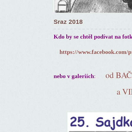
Sraz 2018
Kdo by se chtěl podívat na fot
https://www.facebook.com/p
od BA
:
nebo v galeriích
a V