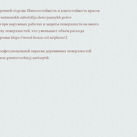
ренней отделке Износостойкость и влагостойкость красок
-vnutrennikh-rabot/dlja-derevjannykh-polov
 при наружных работах и защиты поверхности на много
тву поверхностей, что уменьшает объём расхода
овки https://wood-house-oil.ru/photo/2
профессиональной окраски деревянных поверхностей
use-gruntovochnyj-antiseptik