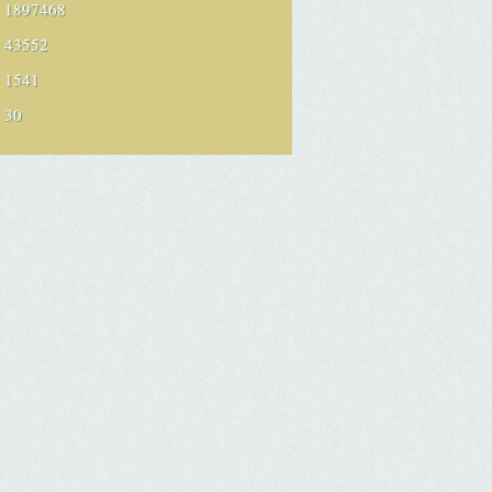
1897468
43552
1541
30