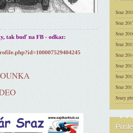
Sraz 201
Sraz 201
Sraz 201
ky, tak buď na FB - odkaz:
Sraz 201
rofile.php?id=100007529404245
Sraz 201
Sraz 201
ČOUNKA
Sraz 201
Sraz 201
IDEO
Srazy př
Posle