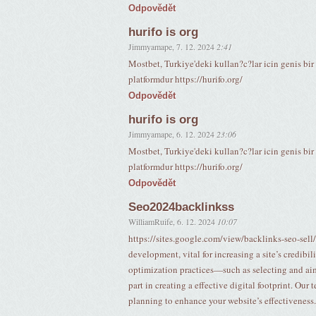
Odpovědět
hurifo is org
Jimmyamape
,
7. 12. 2024
2:41
Mostbet, Turkiye'deki kullan?c?lar icin genis bir
platformdur https://hurifo.org/
Odpovědět
hurifo is org
Jimmyamape
,
6. 12. 2024
23:06
Mostbet, Turkiye'deki kullan?c?lar icin genis bir
platformdur https://hurifo.org/
Odpovědět
Seo2024backlinkss
WilliamRuife
,
6. 12. 2024
10:07
https://sites.google.com/view/backlinks-seo-sell
development, vital for increasing a site’s credib
optimization practices—such as selecting and aim
part in creating a effective digital footprint. O
planning to enhance your website’s effectiveness.