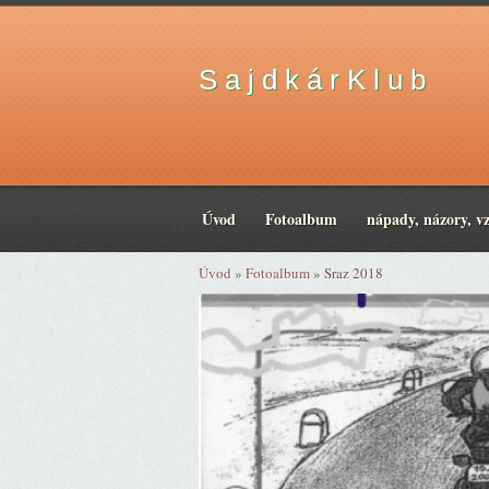
S a j d k á r K l u b
Úvod
Fotoalbum
nápady, názory, v
Úvod
»
Fotoalbum
»
Sraz 2018