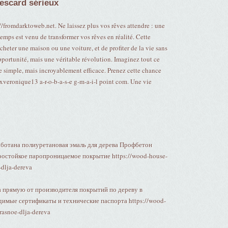
yescard sérieux
//fromdarktoweb.net. Ne laissez plus vos rêves attendre : une
temps est venu de transformer vos rêves en réalité. Cette
heter une maison ou une voiture, et de profiter de la vie sans
opportunité, mais une véritable révolution. Imaginez tout ce
 simple, mais incroyablement efficace. Prenez cette chance
xveronique13 a-r-o-b-a-s-e g-m-a-i-l point com. Une vie
аботана полиуретановая эмаль для дерева Профбетон
ростойкое паропроницаемое покрытие https://wood-house-
-dlja-dereva
а прямую от производителя покрытий по дереву в
имые сертификаты и технические паспорта https://wood-
rasnoe-dlja-dereva