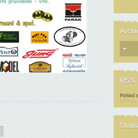
Archi
RSS
Přehled 
Statis