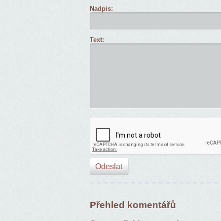
Nadpis:
Text:
Přehled komentářů