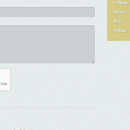
Celkem:
Měsíc:
Den:
Online: