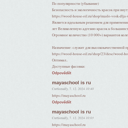
По популярности (убывание)
Безопасность и экологичность красок при внут
https://wood-house-oil.ru/shop/maslo-vosk-dlja
Является идеальным решением для применения
лет Великолепную адгезию красок к большинс
Огромное количество (10 000+) вариантов колер
Назначение: служит для высококачественной 
https://wood-house-oil.ru/shop/23/desc/wood-ho
Оптимал..
Доступные фасовки:
Odpovědět
mayaschool is ru
Curtismaify
,
7. 12. 2024
10:40
https://mayaschool.ru
Odpovědět
mayaschool is ru
Curtismaify
,
7. 12. 2024
10:03
https://mayaschool.ru