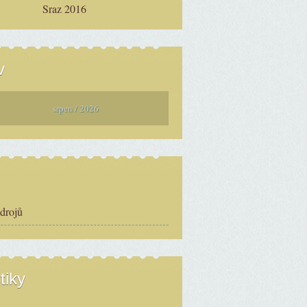
Sraz 2016
v
srpen / 2026
zdrojů
tiky