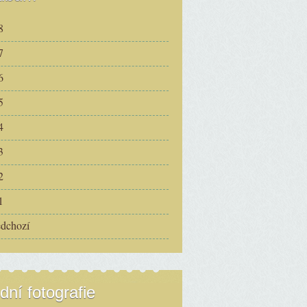
8
7
6
5
4
3
2
1
edchozí
dní fotografie