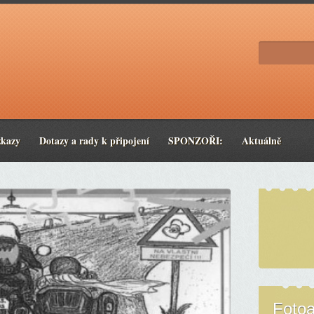
zkazy
Dotazy a rady k připojení
SPONZOŘI:
Aktuálně
Foto