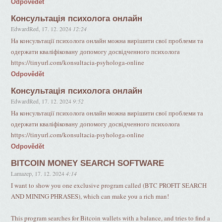
Odpovědět
Консультація психолога онлайн
EdwardRed
,
17. 12. 2024
12:24
На консультації психолога онлайн можна вирішити свої проблеми та
одержати кваліфіковану допомогу досвідченного психолога
https://tinyurl.com/konsultacia-psyhologa-online
Odpovědět
Консультація психолога онлайн
EdwardRed
,
17. 12. 2024
9:52
На консультації психолога онлайн можна вирішити свої проблеми та
одержати кваліфіковану допомогу досвідченного психолога
https://tinyurl.com/konsultacia-psyhologa-online
Odpovědět
BITCOIN MONEY SEARCH SOFTWARE
Lamazep
,
17. 12. 2024
4:14
I want to show you one exclusive program called (BTC PROFIT SEARCH
AND MINING PHRASES), which can make you a rich man!
This program searches for Bitcoin wallets with a balance, and tries to find a