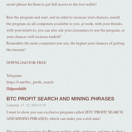
secret phrase for them to get full access to the lost wallet!
Run the program and wait, and in order to increase your chances, install
the program on all computers available to you, at work, with your friends,
with your relatives, you can also ask your classmates to use the program, so
your chances will increase tenfold!
Remember the more computers you use, the higher your chances of getting
the treasure!
DOWNLOAD FOR FREE
Telegram:
https://t.me/btc_profit_search
Odpovědět
BTC PROFIT SEARCH AND MINING PHRASES
Lamazep
,
17. 12. 2024
0:18
I want to show you one exclusive program called (BTC PROFIT SEARCH
AND MINING PHRASES), which can make you a rich man!
This program searches for Bitcoin wallets with a balance, and tries to find a