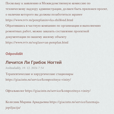
Поскольку к заявлению в Межведомственную комиссию по
техническому надзору администрации, должен быть приложен проект,
о наличии которого вы должны позаботиться заранее
https://www.rvtv.ru/pereplanirovka-zhilfond.html
Обратившись в частную компанию по организации и выполнению
ремонтных работ, можно заказать составление проектной
документации по вашему жилому объекту
https://www.rvtv.ru/soglasovan-pereplan.html
Odpovědět
Лечится Ли Грибок Ногтей
Joshuafaddy
,
19. 12. 2024
7:54
Терапевтические и хирургические стационары
https://giacintn.ru/service/kompozitnye-viniry/
Офтальмолог https://giacintn.ru/service/kompozitnye-viniry/
Колесник Марина Аркадьевна https://giacintn.ru/service/lazernaja-
jepiljacija/