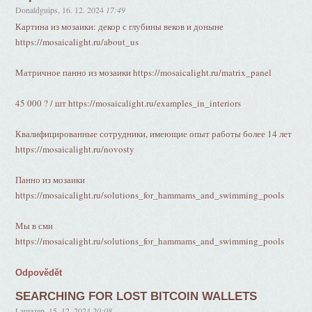
Donaldguips
,
16. 12. 2024
17:49
Картина из мозаики: декор с глубины веков и доныне
https://mosaicalight.ru/about_us
Матричное панно из мозаики https://mosaicalight.ru/matrix_panel
45 000 ? / шт https://mosaicalight.ru/examples_in_interiors
Квалифицированные сотрудники, имеющие опыт работы более 14 лет
https://mosaicalight.ru/novosty
Панно из мозаики
https://mosaicalight.ru/solutions_for_hammams_and_swimming_pools
Мы в сми
https://mosaicalight.ru/solutions_for_hammams_and_swimming_pools
Odpovědět
SEARCHING FOR LOST BITCOIN WALLETS
Lamazep
,
15. 12. 2024
20:08