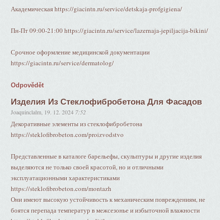
Академическая https://giacintn.ru/service/detskaja-profgigiena/
Пн-Пт 09:00-21:00 https://giacintn.ru/service/lazernaja-jepiljacija-bikini/
Срочное оформление медицинской документации
https://giacintn.ru/service/dermatolog/
Odpovědět
Изделия Из Стеклофибробетона Для Фасадов
Joaquinclalm
,
19. 12. 2024
7:52
Декоративные элементы из стеклофибробетона
https://steklofibrobeton.com/proizvodstvo
Представленные в каталоге барельефы, скульптуры и другие изделия
выделяются не только своей красотой, но и отличными
эксплуатационными характеристиками
https://steklofibrobeton.com/montazh
Они имеют высокую устойчивость к механическим повреждениям, не
боятся перепада температур в межсезонье и избыточной влажности