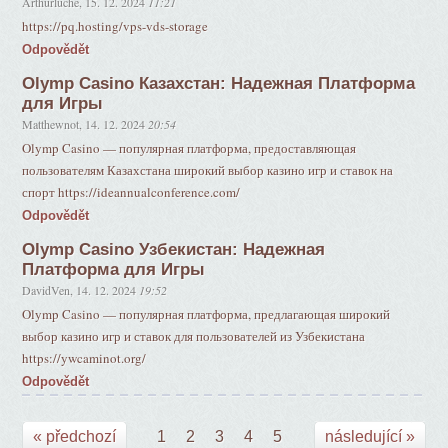
Arthurluche
,
15. 12. 2024
11:21
https://pq.hosting/vps-vds-storage
Odpovědět
Olymp Casino Казахстан: Надежная Платформа
для Игры
Matthewnot
,
14. 12. 2024
20:54
Olymp Casino — популярная платформа, предоставляющая
пользователям Казахстана широкий выбор казино игр и ставок на
спорт https://ideannualconference.com/
Odpovědět
Olymp Casino Узбекистан: Надежная
Платформа для Игры
DavidVen
,
14. 12. 2024
19:52
Olymp Casino — популярная платформа, предлагающая широкий
выбор казино игр и ставок для пользователей из Узбекистана
https://ywcaminot.org/
Odpovědět
« předchozí
1
2
3
4
5
následující »