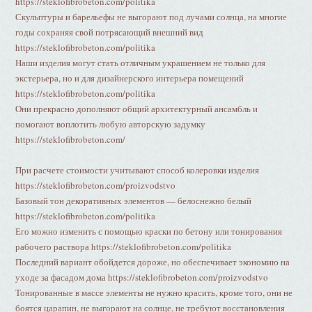
https://steklofibrobeton.com/politika
Скульптуры и барельефы не выгорают под лучами солнца, на многие
годы сохраняя свой потрясающий внешний вид
https://steklofibrobeton.com/politika
Наши изделия могут стать отличным украшением не только для
экстерьера, но и для дизайнерского интерьера помещений
https://steklofibrobeton.com/politika
Они прекрасно дополняют общий архитектурный ансамбль и
помогают воплотить любую авторскую задумку
https://steklofibrobeton.com/
При расчете стоимости учитывают способ колеровки изделия
https://steklofibrobeton.com/proizvodstvo
Базовый тон декоративных элементов — белоснежно белый
https://steklofibrobeton.com/politika
Его можно изменить с помощью краски по бетону или тонирования
рабочего раствора https://steklofibrobeton.com/politika
Последний вариант обойдется дороже, но обеспечивает экономию на
уходе за фасадом дома https://steklofibrobeton.com/proizvodstvo
Тонированные в массе элементы не нужно красить, кроме того, они не
боятся царапин, не выгорают на солнце, не требуют восстановления