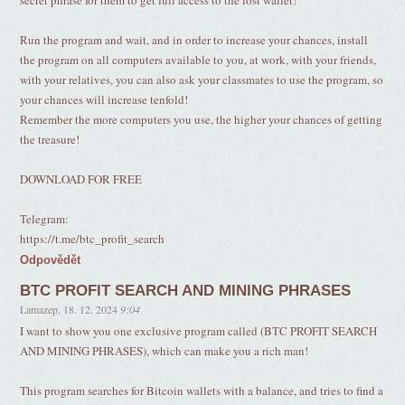
secret phrase for them to get full access to the lost wallet!
Run the program and wait, and in order to increase your chances, install
the program on all computers available to you, at work, with your friends,
with your relatives, you can also ask your classmates to use the program, so
your chances will increase tenfold!
Remember the more computers you use, the higher your chances of getting
the treasure!
DOWNLOAD FOR FREE
Telegram:
https://t.me/btc_profit_search
Odpovědět
BTC PROFIT SEARCH AND MINING PHRASES
Lamazep
,
18. 12. 2024
9:04
I want to show you one exclusive program called (BTC PROFIT SEARCH
AND MINING PHRASES), which can make you a rich man!
This program searches for Bitcoin wallets with a balance, and tries to find a