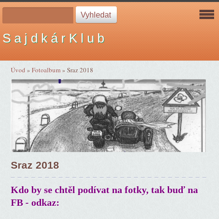
S a j d k á r K l u b
Úvod
»
Fotoalbum
»
Sraz 2018
Sraz 2018
Kdo by se chtěl podívat na fotky, tak buď na
FB - odkaz: