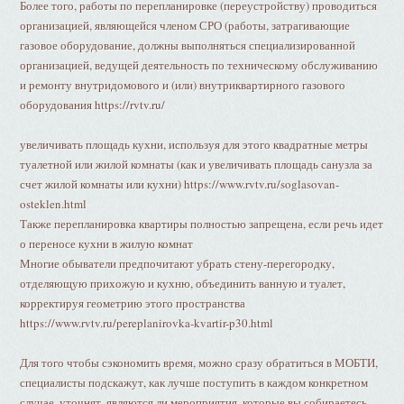
Более того, работы по перепланировке (переустройству) проводиться
организацией, являющейся членом СРО (работы, затрагивающие
газовое оборудование, должны выполняться специализированной
организацией, ведущей деятельность по техническому обслуживанию
и ремонту внутридомового и (или) внутриквартирного газового
оборудования https://rvtv.ru/
увеличивать площадь кухни, используя для этого квадратные метры
туалетной или жилой комнаты (как и увеличивать площадь санузла за
счет жилой комнаты или кухни) https://www.rvtv.ru/soglasovan-
osteklen.html
Также перепланировка квартиры полностью запрещена, если речь идет
о переносе кухни в жилую комнат
Многие обыватели предпочитают убрать стену-перегородку,
отделяющую прихожую и кухню, объединить ванную и туалет,
корректируя геометрию этого пространства
https://www.rvtv.ru/pereplanirovka-kvartir-p30.html
Для того чтобы сэкономить время, можно сразу обратиться в МОБТИ,
специалисты подскажут, как лучше поступить в каждом конкретном
случае, уточнят, являются ли мероприятия, которые вы собираетесь