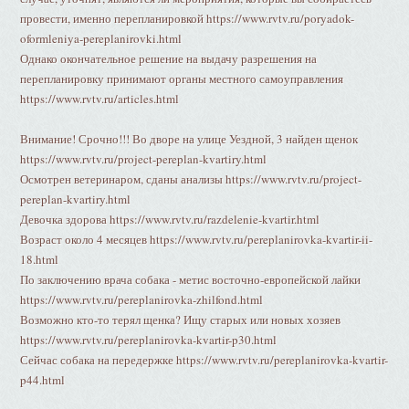
провести, именно перепланировкой https://www.rvtv.ru/poryadok-
oformleniya-pereplanirovki.html
Однако окончательное решение на выдачу разрешения на
перепланировку принимают органы местного самоуправления
https://www.rvtv.ru/articles.html
Внимание! Срочно!!! Во дворе на улице Уездной, 3 найден щенок
https://www.rvtv.ru/project-pereplan-kvartiry.html
Осмотрен ветеринаром, сданы анализы https://www.rvtv.ru/project-
pereplan-kvartiry.html
Девочка здорова https://www.rvtv.ru/razdelenie-kvartir.html
Возраст около 4 месяцев https://www.rvtv.ru/pereplanirovka-kvartir-ii-
18.html
По заключению врача собака - метис восточно-европейской лайки
https://www.rvtv.ru/pereplanirovka-zhilfond.html
Возможно кто-то терял щенка? Ищу старых или новых хозяев
https://www.rvtv.ru/pereplanirovka-kvartir-p30.html
Сейчас собака на передержке https://www.rvtv.ru/pereplanirovka-kvartir-
p44.html