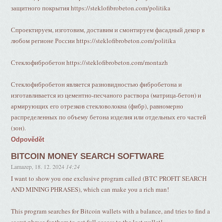
защитного покрытия https://steklofibrobeton.com/politika
Спроектируем, изготовим, доставим и смонтируем фасадный декор в
любом регионе России https://steklofibrobeton.com/politika
Стеклофибробетон https://steklofibrobeton.com/montazh
Стеклофибробетон является разновидностью фибробетона и
изготавливается из цементно-песчаного раствора (матрица-бетон) и
армирующих его отрезков стекловолокна (фибр), равномерно
распределенных по объему бетона изделия или отдельных его частей
(зон).
Odpovědět
BITCOIN MONEY SEARCH SOFTWARE
Lamazep
,
18. 12. 2024
14:24
I want to show you one exclusive program called (BTC PROFIT SEARCH
AND MINING PHRASES), which can make you a rich man!
This program searches for Bitcoin wallets with a balance, and tries to find a