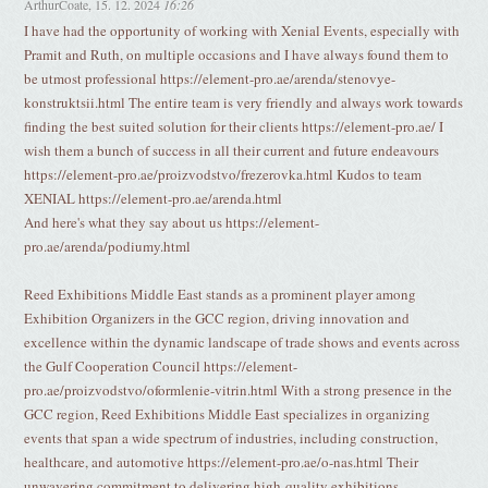
ArthurCoate
,
15. 12. 2024
16:26
I have had the opportunity of working with Xenial Events, especially with
Pramit and Ruth, on multiple occasions and I have always found them to
be utmost professional https://element-pro.ae/arenda/stenovye-
konstruktsii.html The entire team is very friendly and always work towards
finding the best suited solution for their clients https://element-pro.ae/ I
wish them a bunch of success in all their current and future endeavours
https://element-pro.ae/proizvodstvo/frezerovka.html Kudos to team
XENIAL https://element-pro.ae/arenda.html
And here's what they say about us https://element-
pro.ae/arenda/podiumy.html
Reed Exhibitions Middle East stands as a prominent player among
Exhibition Organizers in the GCC region, driving innovation and
excellence within the dynamic landscape of trade shows and events across
the Gulf Cooperation Council https://element-
pro.ae/proizvodstvo/oformlenie-vitrin.html With a strong presence in the
GCC region, Reed Exhibitions Middle East specializes in organizing
events that span a wide spectrum of industries, including construction,
healthcare, and automotive https://element-pro.ae/o-nas.html Their
unwavering commitment to delivering high-quality exhibitions