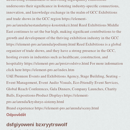
underscores their significance in fostering industry-specific connections,
innovation, and knowledge exchange in the realm of GCC Exhibitions
and trade shows in the GCC region https://element-
pro.ae/arenda/nestandartnye-konstrukcii.html Reed Exhibitions Middle
East continues to set the bar high, making significant contributions to the
growth and development of the thriving exhibition industry in the GCC
https://element-pro.ae/arenda/podiumy.html Reed Exhibitions is a global
organizer of trade shows, and they have a strong presence in the GCC,
hosting events in industries such as healthcare, construction, and
hospitality https://element-pro.ae/proizvodstvo.html For more information
click here https://element-pro.ae/index.htm
UAE Premiere Events and Exhibitions Agency, Stage Building, Seating –
Event Management, Event Audio Visuals, Eco-Friendly Event Services,
Global Reach Conferences, Gala Dinners, Company Launches, Charity
Balls, Expositions-Product Displays https://element-
pro.ae/arenda/kryshnye-sistemy.html
Brand experience https://element-pro.ae/arenda/sceny.html
Odpovědět
dsfgiyoweni bzxryytrswolf