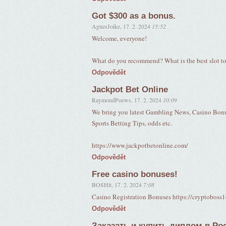
Got $300 as a bonus.
AgnesJoike
,
17. 2. 2024
15:52
Welcome, everyone!
What do you recommend? What is the best slot to
Odpovědět
Jackpot Bet Online
RaymondPoews
,
17. 2. 2024
10:09
We bring you latest Gambling News, Casino Bonus
Sports Betting Tips, odds etc.
https://www.jackpotbetonline.com/
Odpovědět
Free casino bonuses!
BOSHit
,
17. 2. 2024
7:08
Casino Registration Bonuses https://cryptoboss1
Odpovědět
Заказать и купить диплом в Ро