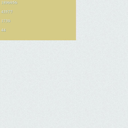
1896956
43577
1730
44