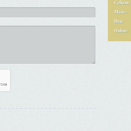
Celkem:
Měsíc:
Den:
Online: