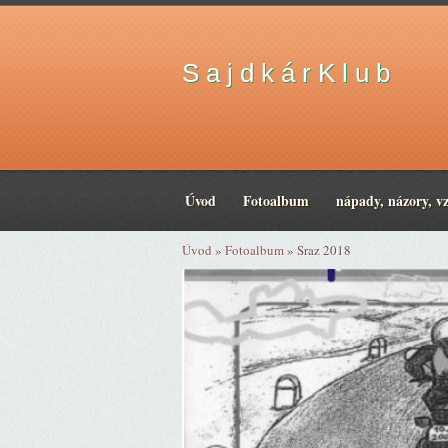
S a j d k á r K l u b
Úvod
Fotoalbum
nápady, názory, v
Úvod
»
Fotoalbum
»
Sraz 2018