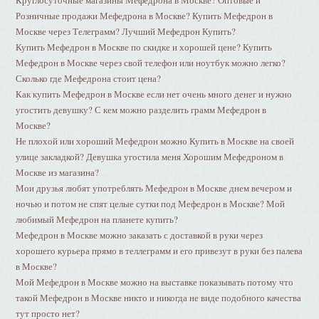
Круглосуточные магазины Мефедрона в Москве? Оптовые и
Розничные продажи Мефедрона в Москве? Купить Мефедрон в
Москве через Телеграмм? Лучший Мефедрон Купить?
Купить Мефедрон в Москве по скидке и хорошей цене? Купить
Мефедрон в Москве через свой телефон или ноутбук можно легко?
Сколько где Мефедрона стоит цена?
Как купить Мефедрон в Москве если нет очень много денег и нужно
угостить девушку? С кем можно разделить грамм Мефедрон в
Москве?
Не плохой или хороший Мефедрон можно Купить в Москве на своей
улице закладкой? Девушка угостила меня Хорошим Мефедроном в
Москве из магазина?
Мои друзья любят употреблять Мефедрон в Москве днем вечером и
ночью и потом не спят целые сутки под Мефедрон в Москве? Мой
любимый Мефедрон на планете купить?
Мефедрон в Москве можно заказать с доставкой в руки через
хорошего курьера прямо в теллеграмм и его привезут в руки без палева
в Москве?
Мой Мефедрон в Москве можно на выставке показывать потому что
такой Мефедрон в Москве никто и никогда не виде подобного качества
тут просто нет?