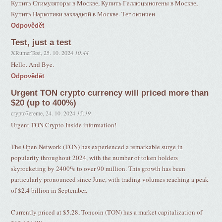
Купить Стимуляторы в Москве, Купить Галлюцыногены в Москве,
Купить Наркотики закладкой в Москве. Тег окончен
Odpovědět
Test, just a test
XRumerTest
,
25. 10. 2024
10:44
Hello. And Bye.
Odpovědět
Urgent TON crypto currency will priced more than
$20 (up to 400%)
crypto7ereme
,
24. 10. 2024
15:19
Urgent TON Crypto Inside information!
The Open Network (TON) has experienced a remarkable surge in
popularity throughout 2024, with the number of token holders
skyrocketing by 2400% to over 90 million. This growth has been
particularly pronounced since June, with trading volumes reaching a peak
of $2.4 billion in September.
Currently priced at $5.28, Toncoin (TON) has a market capitalization of