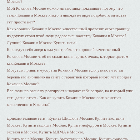
Москве?
Мой Кокаин в Москве можно на выставке показывать потому что
такой Кокаин в Москве никто и никогда не виде подобного качества
тут просто нет?
Как хороший Кокаин в Москве качественный провозят через границу
из других стран чтоб люди радовались качеству Кокаина в Москве?
Лучший Кокаин в Москве Купить цена!
Как ведут себя люди когда употребляют хороший качественный
Кокаин в Москве чтоб не спалиться в черных очках, которые цветом
как Кокаин в Москве?
Могут ли принять мусора за Кокаин в Москве если узнают что ты
берешь его анонимно на сайте с гарантией который много лет продает
Кокаин в Москве?
Все люди по разному реагируют и задают себе вопрос, на который уже
есть давно ответ - Как же купить Кокаин в Москве если хочеться
качественного Кокаина?
Дополнительные теги - Купить Шишки в Москве, Купить экстази в
Москве , Купить гашиш в Москве, Купить мефедрон в Москве, Купить
экстази в Москве, Купить МДМА в Москве,
Купить лсд в Москве, Купить Амфетамин в Москве, Купить скорость