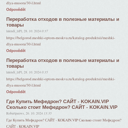
dlya-musora/30-l.html
Odpovědět
Переработка отходов в полезные материалы и
товары
lalendi_tzPl
,
28. 10. 2024
0:37
https://belgorod.meshki-optom-moskva.ru/katalog-produktsii/meshki-
dlya-musora/30-l.html
Odpovědět
Переработка отходов в полезные материалы и
товары
lalendi_tzPl
,
28. 10. 2024
0:35
https://belgorod.meshki-optom-moskva.ru/katalog-produktsii/meshki-
dlya-musora/30-l.html
Odpovědět
Где Купить Мефедрон? САЙТ - KOKAIN.VIP
Сколько стоит Мефедрон? САЙТ - KOKAIN.VIP
Robertpeews
,
26. 10. 2024
13:35
Где Купить Мефедрон? САЙТ - KOKAIN.VIP Сколько стоит Мефедрон?
САЙТ - KOKAIN.VIP