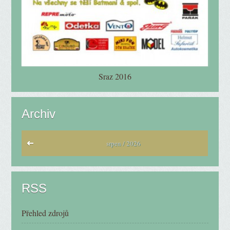
Sraz 2016
Archiv
srpen / 2026
RSS
Přehled zdrojů