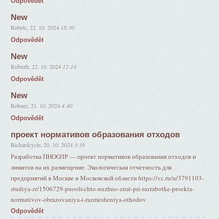
Odpovědět
New
Robetc
,
22. 10. 2024
18:30
Odpovědět
New
Robuzh
,
22. 10. 2024
12:14
Odpovědět
New
Robeez
,
21. 10. 2024
4:40
Odpovědět
прoeкт нормативов образования отходов
Richardcycle
,
20. 10. 2024
3:16
Разработка ПНООЛР — проект нормативов образования отходов и
лимитов на их размещение. Экологическая отчетность для
предприятий в Москве и Московской области https://vc.ru/u/3791103-
studiya-zr/1506729-pnoolr-chto-nuzhno-znat-pri-razrabotke-proekta-
normativov-obrazovaniya-i-razmesheniya-othodov
Odpovědět