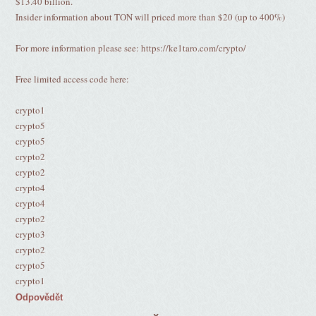
$13.40 billion.
Insider information about TON will priced more than $20 (up to 400%)
For more information please see: https://ke1taro.com/crypto/
Free limited access code here:
crypto1
crypto5
crypto5
crypto2
crypto2
crypto4
crypto4
crypto2
crypto3
crypto2
crypto5
crypto1
Odpovědět