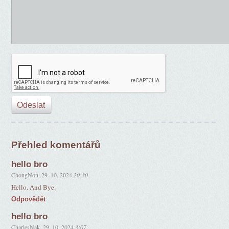
Přehled komentářů
hello bro
ChongNon
,
29. 10. 2024
20:30
Hello. And Bye.
Odpovědět
hello bro
CharlesNak
,
29. 10. 2024
3:07