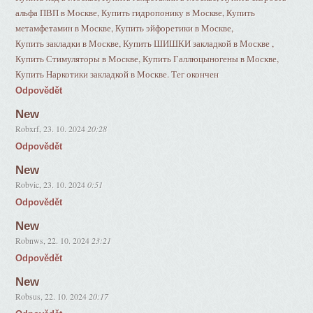
альфа ПВП в Москве, Купить гидропонику в Москве, Купить
метамфетамин в Москве, Купить эйфоретики в Москве,
Купить закладки в Москве, Купить ШИШКИ закладкой в Москве ,
Купить Стимуляторы в Москве, Купить Галлюцыногены в Москве,
Купить Наркотики закладкой в Москве. Тег окончен
Odpovědět
New
Robxrf
,
23. 10. 2024
20:28
Odpovědět
New
Robvic
,
23. 10. 2024
0:51
Odpovědět
New
Robnws
,
22. 10. 2024
23:21
Odpovědět
New
Robsus
,
22. 10. 2024
20:17