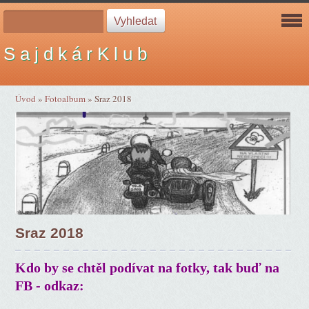
S a j d k á r K l u b
Úvod
»
Fotoalbum
»
Sraz 2018
Sraz 2018
Kdo by se chtěl podívat na fotky, tak buď na
FB - odkaz: