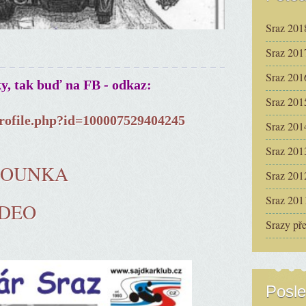
Sraz 201
Sraz 201
Sraz 201
ky, tak buď na FB - odkaz:
Sraz 201
rofile.php?id=100007529404245
Sraz 201
Sraz 201
ČOUNKA
Sraz 201
Sraz 201
IDEO
Srazy př
Posle