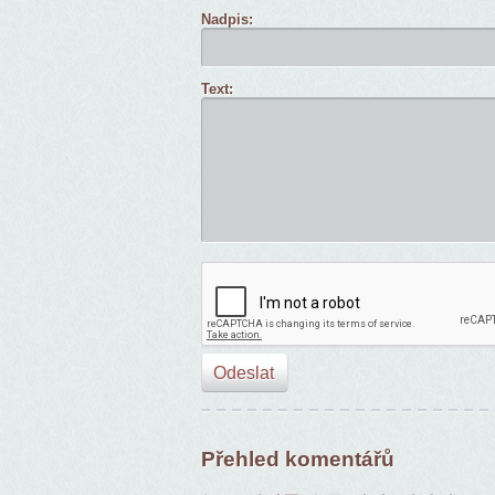
Nadpis:
Text:
Přehled komentářů