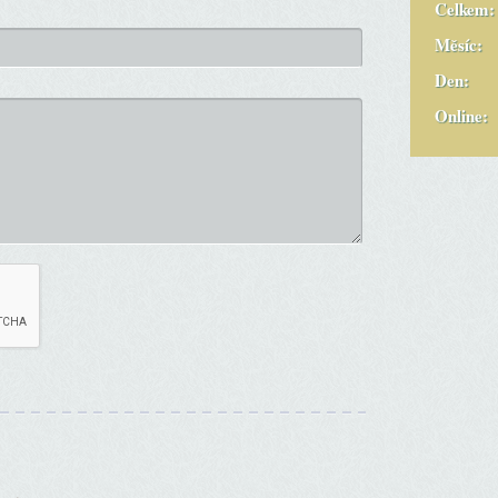
Celkem:
Měsíc:
Den:
Online: