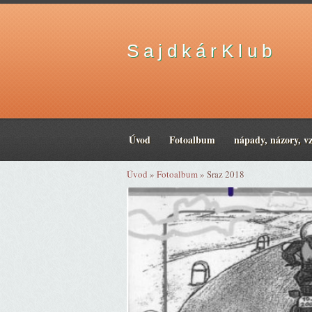
S a j d k á r K l u b
Úvod
Fotoalbum
nápady, názory, v
Úvod
»
Fotoalbum
»
Sraz 2018