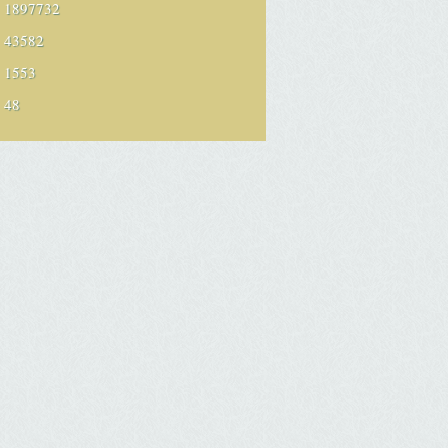
1897732
43582
1553
48