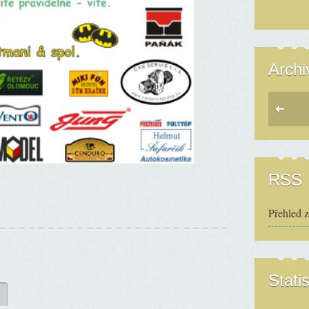
Archi
RSS
Přehled 
Statis