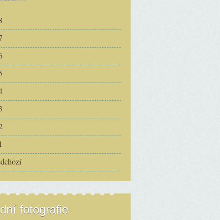
8
7
6
5
4
3
2
1
edchozí
dní fotografie