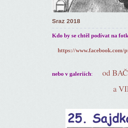
Sraz 2018
Kdo by se chtěl podívat na fot
https://www.facebook.com/p
od BA
:
nebo v galeriích
a V