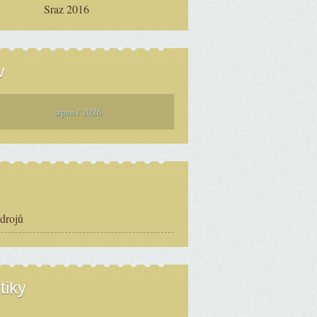
Sraz 2016
v
srpen / 2026
zdrojů
tiky