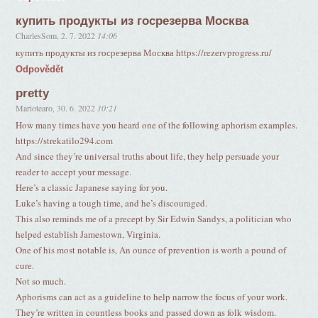
купить продукты из госрезерва Москва
CharlesSom
,
2. 7. 2022
14:06
купить продукты из госрезерва Москва https://rezervprogress.ru/
Odpovědět
pretty
Mariotearo
,
30. 6. 2022
10:21
How many times have you heard one of the following aphorism examples.
https://strekatilo294.com
And since they’re universal truths about life, they help persuade your
reader to accept your message.
Here’s a classic Japanese saying for you.
Luke’s having a tough time, and he’s discouraged.
This also reminds me of a precept by Sir Edwin Sandys, a politician who
helped establish Jamestown, Virginia.
One of his most notable is, An ounce of prevention is worth a pound of
cure.
Not so much.
Aphorisms can act as a guideline to help narrow the focus of your work.
They’re written in countless books and passed down as folk wisdom.