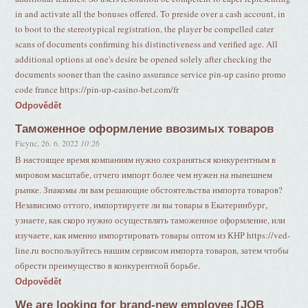
in and activate all the bonuses offered. To preside over a cash account, in
to boot to the stereotypical registration, the player be compelled cater
scans of documents confirming his distinctiveness and verified age. All
additional options at one's desire be opened solely after checking the
documents sooner than the casino assurance service pin-up casino promo
code france https://pin-up-casino-bet.com/fr
Odpovědět
Таможенное оформление ввозимых товаров
Ficync
,
26. 6. 2022
10:26
В настоящее время компаниям нужно сохраняться конкурентным в
мировом масштабе, отчего импорт более чем нужен на нынешнем
рынке. Знакомы ли вам решающие обстоятельства импорта товаров?
Независимо оттого, импортируете ли вы товары в Екатеринбург,
узнаете, как скоро нужно осуществлять таможенное оформление, или
изучаете, как именно импортировать товары оптом из КНР https://ved-
line.ru воспользуйтесь нашим сервисом импорта товаров, затем чтобы
обрести преимущество в конкурентной борьбе.
Odpovědět
We are looking for brand-new employee [JOB