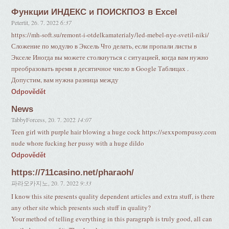
Функции ИНДЕКС и ПОИСКПОЗ в Excel
Petertit
,
26. 7. 2022
6:37
https://mh-soft.su/remont-i-otdelkamaterialy/led-mebel-nye-svetil-niki/
Сложение по модулю в Эксель Что делать, если пропали листы в
Экселе Иногда вы можете столкнуться с ситуацией, когда вам нужно
преобразовать время в десятичное число в Google Таблицах .
Допустим, вам нужна разница между
Odpovědět
News
TabbyForcess
,
20. 7. 2022
14:07
Teen girl with purple hair blowing a huge cock https://sexxpornpussy.com
nude whore fucking her pussy with a huge dildo
Odpovědět
https://711casino.net/pharaoh/
파라오카지노
,
20. 7. 2022
9:33
I know this site presents quality dependent articles and extra stuff, is there
any other site which presents such stuff in quality?
Your method of telling everything in this paragraph is truly good, all can