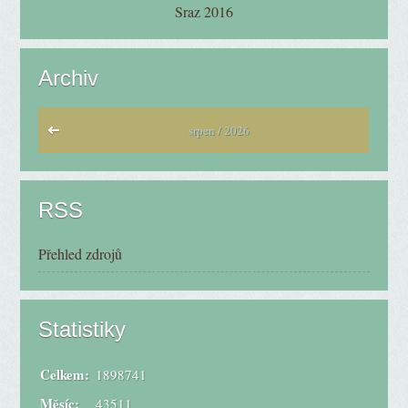
Sraz 2016
Archiv
srpen / 2026
RSS
Přehled zdrojů
Statistiky
Celkem:
1898741
Měsíc:
43511