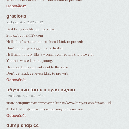
Odpovědět
gracious
Rickylep
,
4. 7. 2022
10:12
Best things in life are free - The.
https://ogonek327.com
Half a loaf is better than no bread Link to proverb.
Don't put all your eggs in one basket.
Hell hath no fury like a woman scorned Link to proverb.
Youth is wasted on the young.
Distance lends enchantment to the view.
Don't get mad, get even Link to proverb.
Odpovědět
обучение forex с нуля видео
FrankSom
,
3. 7. 2022
16:32
виды вендинговых автоматов https://www.karayou.com/space-uid-
831780.html форекс обучение видео бесплатно
Odpovědět
dump shop cc