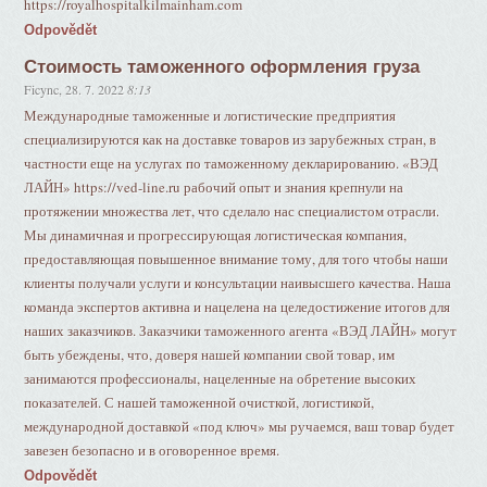
https://royalhospitalkilmainham.com
Odpovědět
Стоимость таможенного оформления груза
Ficync
,
28. 7. 2022
8:13
Международные таможенные и логистические предприятия
специализируются как на доставке товаров из зарубежных стран, в
частности еще на услугах по таможенному декларированию. «ВЭД
ЛАЙН» https://ved-line.ru рабочий опыт и знания крепнули на
протяжении множества лет, что сделало нас специалистом отрасли.
Мы динамичная и прогрессирующая логистическая компания,
предоставляющая повышенное внимание тому, для того чтобы наши
клиенты получали услуги и консультации наивысшего качества. Наша
команда экспертов активна и нацелена на целедостижение итогов для
наших заказчиков. Заказчики таможенного агента «ВЭД ЛАЙН» могут
быть убеждены, что, доверя нашей компании свой товар, им
занимаются профессионалы, нацеленные на обретение высоких
показателей. С нашей таможенной очисткой, логистикой,
международной доставкой «под ключ» мы ручаемся, ваш товар будет
завезен безопасно и в оговоренное время.
Odpovědět