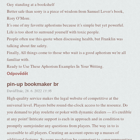
Guy standing at a bookshelf
Better safe than sorry is a piece of wisdom from Samuel Lover’s book,
Rory O’More.
It’s one of my favorite aphorisms because it’s simple but yet powerful.
Life is too short to surround yourself with toxic people.
People often use this quote when discussing health, but Franklin was
talking about fire safety.
Finally, All things come to those who wait is a good aphorism we’re all
familiar with.
Ready to Use These Aphorism Examples In Your Writing.
Odpovědět
pin-up bookmaker br
DavidTraic
,
28. 6. 2022
13:36
High-quality service makes the legal website of competitive at the
universal level. Players bribe round-the-clock access to the resource. Do
you demand to play roulette or poker with dynamic dealers — it's credible
at any point! Intricate support is each in approach and in condition to
promptly surrejoinder any questions from players. The way in to is
accessible to all players. Creating an account opens up a masses of
additional features. So users resolution be competent to caper representing