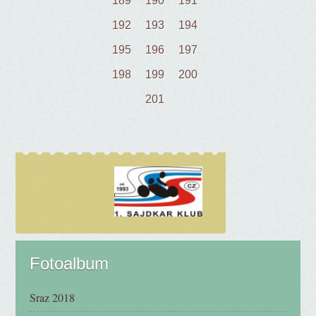
189
190
191
192
193
194
195
196
197
198
199
200
201
Fotoalbum
Sraz 2018