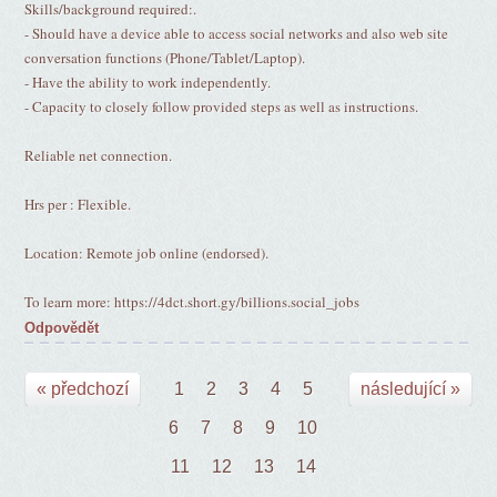
Skills/background required:.
- Should have a device able to access social networks and also web site
conversation functions (Phone/Tablet/Laptop).
- Have the ability to work independently.
- Capacity to closely follow provided steps as well as instructions.
Reliable net connection.
Hrs per : Flexible.
Location: Remote job online (endorsed).
To learn more: https://4dct.short.gy/billions.social_jobs
Odpovědět
« předchozí
1
2
3
4
5
následující »
6
7
8
9
10
11
12
13
14