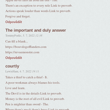
Apple never falls far from the tree - The.
There's an exception to every rule Link to proverb.
Actions speak louder than words Link to proverb.
Forgive and forget.
Odpovědět
The important and duly answer
TommyPoeks
,
5. 7. 2022
12:38
Can fill a blank...
https://bouvdogofflanders.com
https://revuemonstre.com
Odpovědět
courtly
LewisHam
,
4. 7. 2022
19:11
Takes a thief to catch a thief - It.
A poor workman always blames his tools.
Live and learn.
The Devil is in the details Link to proverb.
Money is the root of all evil Link to proverb.
Pen is mightier than sword - The.
Where there's muck there's brass Link to proverb.