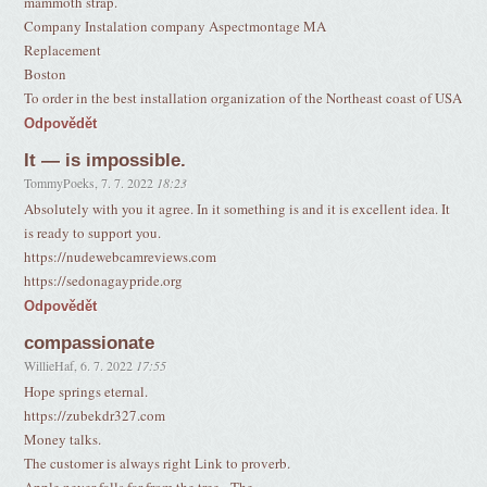
mammoth strap.
Company Instalation company Aspectmontage MA
Replacement
Boston
To order in the best installation organization of the Northeast coast of USA
Odpovědět
It — is impossible.
TommyPoeks
,
7. 7. 2022
18:23
Absolutely with you it agree. In it something is and it is excellent idea. It
is ready to support you.
https://nudewebcamreviews.com
https://sedonagaypride.org
Odpovědět
compassionate
WillieHaf
,
6. 7. 2022
17:55
Hope springs eternal.
https://zubekdr327.com
Money talks.
The customer is always right Link to proverb.