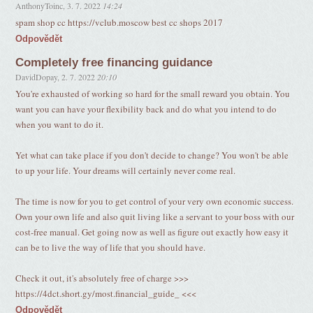
AnthonyToinc
,
3. 7. 2022
14:24
spam shop cc https://vclub.moscow best cc shops 2017
Odpovědět
Completely free financing guidance
DavidDopay
,
2. 7. 2022
20:10
You're exhausted of working so hard for the small reward you obtain. You
want you can have your flexibility back and do what you intend to do
when you want to do it.
Yet what can take place if you don't decide to change? You won't be able
to up your life. Your dreams will certainly never come real.
The time is now for you to get control of your very own economic success.
Own your own life and also quit living like a servant to your boss with our
cost-free manual. Get going now as well as figure out exactly how easy it
can be to live the way of life that you should have.
Check it out, it's absolutely free of charge >>>
https://4dct.short.gy/most.financial_guide_ <<<
Odpovědět