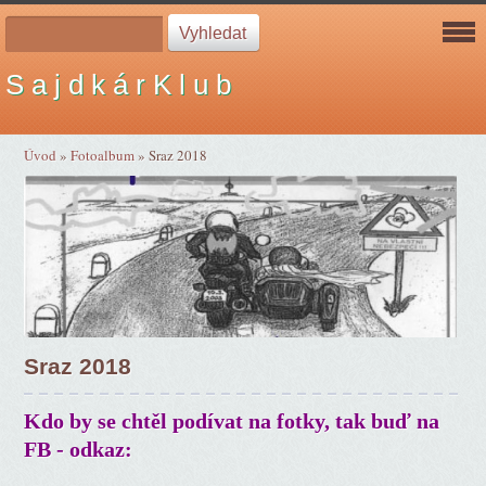
S a j d k á r K l u b
Úvod
»
Fotoalbum
»
Sraz 2018
Sraz 2018
Kdo by se chtěl podívat na fotky, tak buď na
FB - odkaz: