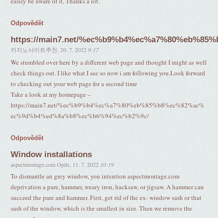
easily be aware of it, Thanks a lot.
Odpovědět
https://main7.net/%ec%b9%b4%ec%a7%80%eb%
카지노사이트추천
,
20. 7. 2022
9:17
We stumbled over here by a different web page and thought I might as well
check things out. I like what I see so now i am following you.Look forward
to checking out your web page for a second time
Take a look at my homepage –
https://main7.net/%ec%b9%b4%ec%a7%80%eb%85%b8%ec%82%ac%
ec%9d%b4%ed%8a%b8%ec%b6%94%ec%b2%9c/
Odpovědět
Window installations
aspectmontage.com Opils
,
11. 7. 2022
10:19
To dismantle an grey window, you intention aspectmontage.com
deprivation a pare, hammer, weary iron, hacksaw, or jigsaw. A hammer can
succeed the pare and hammer. First, get rid of the ex- window sash or that
sash of the window, which is the smallest in size. Then we remove the