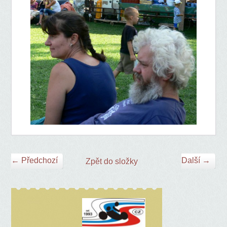
← Předchozí
Další →
Zpět do složky