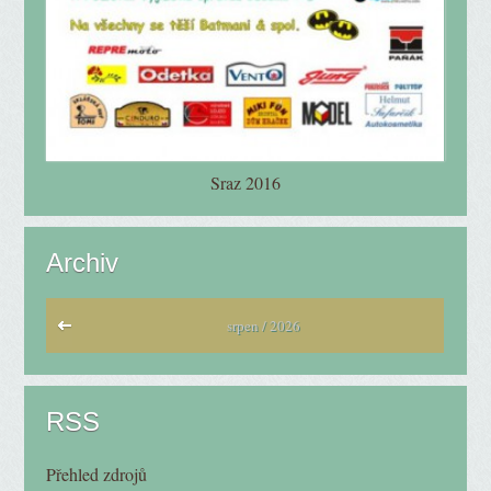
Sraz 2016
Archiv
srpen / 2026
RSS
Přehled zdrojů