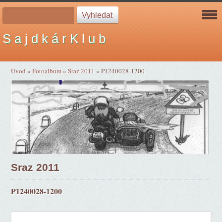
S a j d k á r K l u b
Úvod
»
Fotoalbum
»
Sraz 2011
»
P1240028-1200
Sraz 2011
P1240028-1200