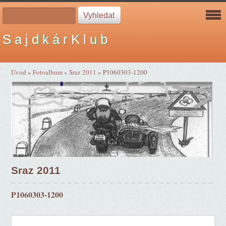
S a j d k á r K l u b
Úvod
»
Fotoalbum
»
Sraz 2011
»
P1060303-1200
Sraz 2011
P1060303-1200