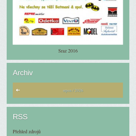
Sraz 2016
Archiv
srpen / 2026
RSS
Přehled zdrojů