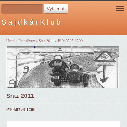
S a j d k á r K l u b
Úvod
»
Fotoalbum
»
Sraz 2011
»
P1060293-1200
Sraz 2011
P1060293-1200