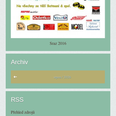
Sraz 2016
Archiv
srpen / 2026
RSS
Přehled zdrojů