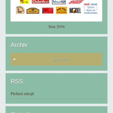
Sraz 2016
Archiv
srpen / 2026
RSS
Přehled zdrojů