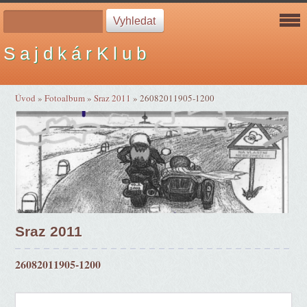
S a j d k á r K l u b
Úvod
»
Fotoalbum
»
Sraz 2011
»
26082011905-1200
Sraz 2011
26082011905-1200