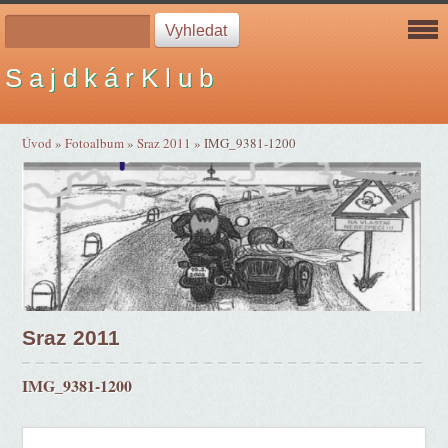
S a j d k á r K l u b
Úvod
»
Fotoalbum
»
Sraz 2011
»
IMG_9381-1200
Sraz 2011
IMG_9381-1200