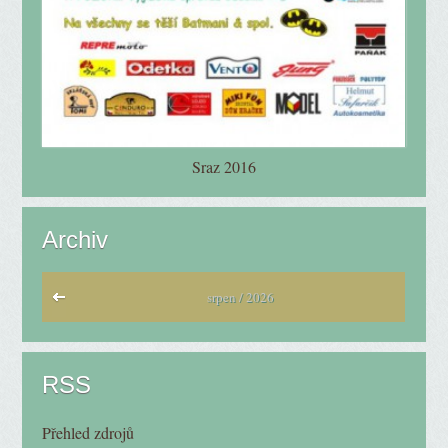
Sraz 2016
Archiv
srpen / 2026
RSS
Přehled zdrojů