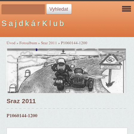
S a j d k á r K l u b
Úvod
»
Fotoalbum
»
Sraz 2011
»
P1060144-1200
Sraz 2011
P1060144-1200