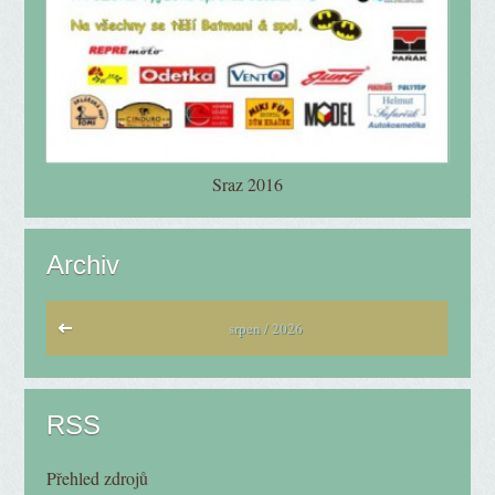
Sraz 2016
Archiv
srpen / 2026
RSS
Přehled zdrojů