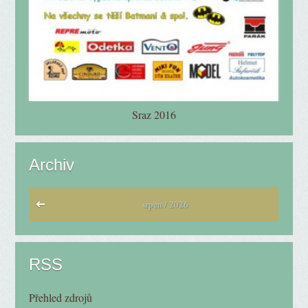
Sraz 2016
Archiv
srpen / 2026
RSS
Přehled zdrojů