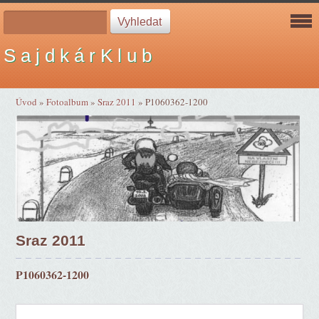
S a j d k á r K l u b
Úvod
»
Fotoalbum
»
Sraz 2011
»
P1060362-1200
Sraz 2011
P1060362-1200