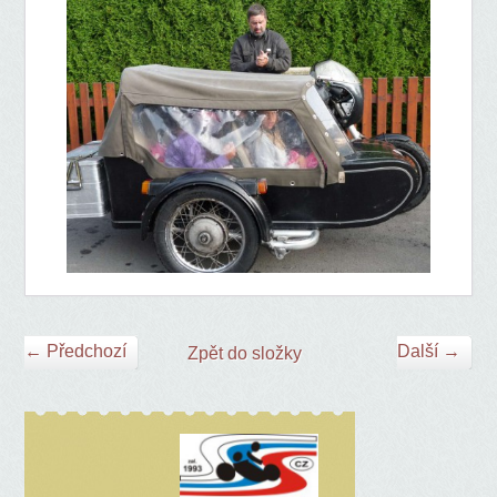
← Předchozí
Další →
Zpět do složky