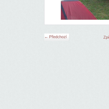
← Předchozí
Zpě