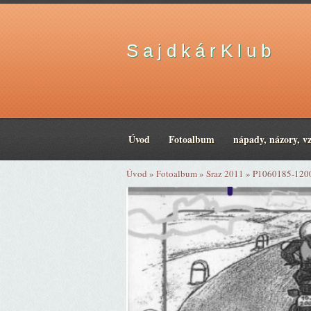
S a j d k á r K l u b
Úvod
Fotoalbum
nápady, názory, v
Úvod
»
Fotoalbum
»
Sraz 2011
»
P1060185-120