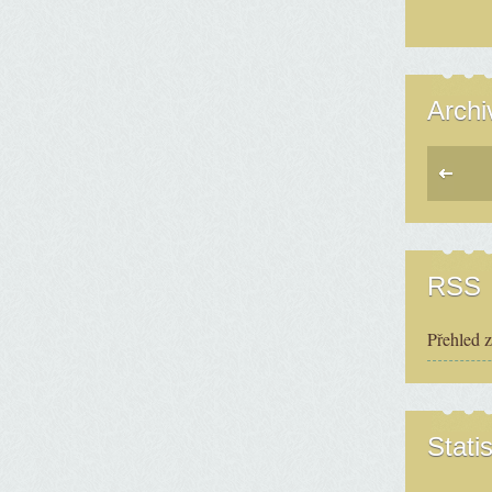
Archi
RSS
Přehled 
Statis