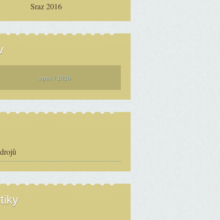
Sraz 2016
v
srpen / 2026
zdrojů
tiky