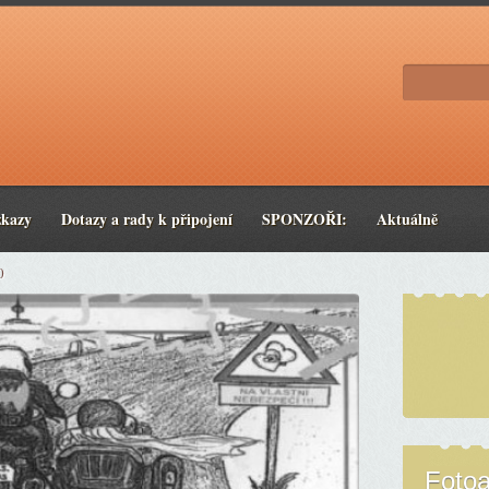
zkazy
Dotazy a rady k připojení
SPONZOŘI:
Aktuálně
0
Foto