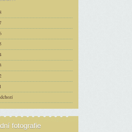
8
7
6
5
4
3
2
1
edchozí
dní fotografie