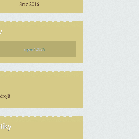
Sraz 2016
v
srpen / 2026
zdrojů
tiky