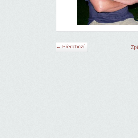
← Předchozí
Zpě