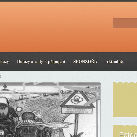
zkazy
Dotazy a rady k připojení
SPONZOŘI:
Aktuálně
0
Foto