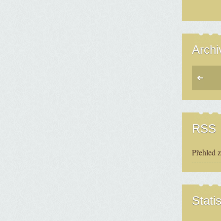
Archi
RSS
Přehled 
Statis