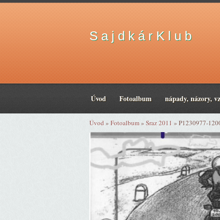
S a j d k á r K l u b
Úvod
Fotoalbum
nápady, názory, v
Úvod
»
Fotoalbum
»
Sraz 2011
»
P1230977-120