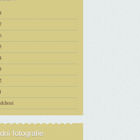
8
7
6
5
4
3
2
1
edchozí
dní fotografie