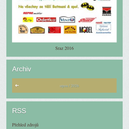
Sraz 2016
Archiv
srpen / 2026
RSS
Přehled zdrojů