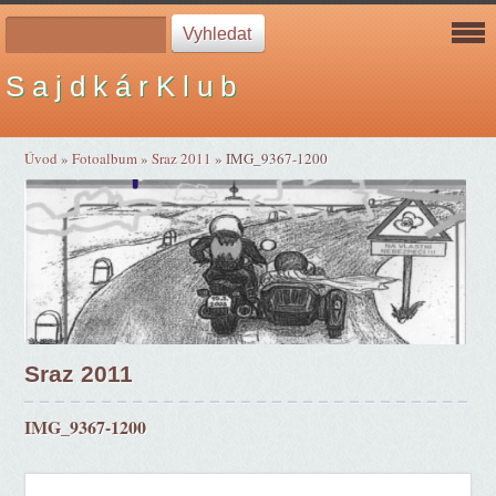
S a j d k á r K l u b
Úvod
»
Fotoalbum
»
Sraz 2011
»
IMG_9367-1200
Sraz 2011
IMG_9367-1200